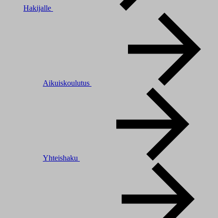
Hakijalle
Aikuiskoulutus
Yhteishaku