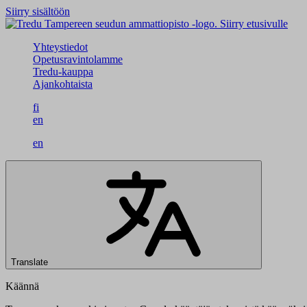
Siirry sisältöön
Siirry etusivulle
Yhteystiedot
Opetusravintolamme
Tredu-kauppa
Ajankohtaista
fi
en
en
Translate
Käännä