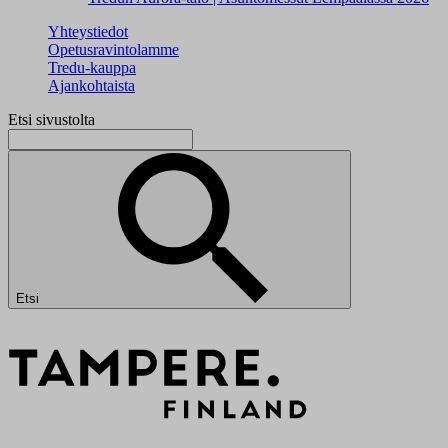
Yhteystiedot
Opetusravintolamme
Tredu-kauppa
Ajankohtaista
Etsi sivustolta
Etsi