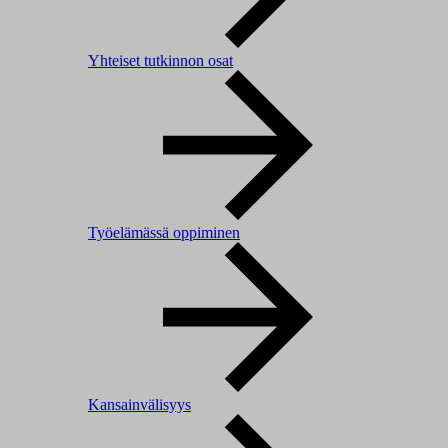
Yhteiset tutkinnon osat
Työelämässä oppiminen
Kansainvälisyys