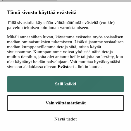
saadaksesi tuloksia. Kun automaattisen täydennyksen hakutuloksia
on saatavilla, käytä ylös- ja alasnuolinäppäimiä tarkasteluun ja
Tämä sivusto käyttää evästeitä
valintaan. Kosketuslaitteiden käyttäjille, tutki koskettamalla tai
pyyhkäisyeleillä.
Tällä sivustolla käytetään välttämättömiä evästeitä (cookie)
Näytä vain nyt haussa olevat
palvelun teknisen toiminnan varmistamiseen.
Valitse hakutapa
Mikäli annat siihen luvan, käytämme evästeitä myös sosiaalisen
Kaikki
median ominaisuuksien tukemiseen. Lisäksi jaamme sosiaalisen
Jatkuva haku
median kumppaneillemme tietoja siitä, miten käytät
Yhteishaku
sivustoamme. Kumppanimme voivat yhdistää näitä tietoja
muihin tietoihin, joita olet antanut heille tai joita on kerätty, kun
olet käyttänyt heidän palvelujaan. Voit muuttaa hyväksyntääsi
sivuston alalaidassa olevan
Evästeet
- linkin kautta.
Salli kaikki
Vain välttämättömät
Lisää hakuehtoja
Näytä tiedot