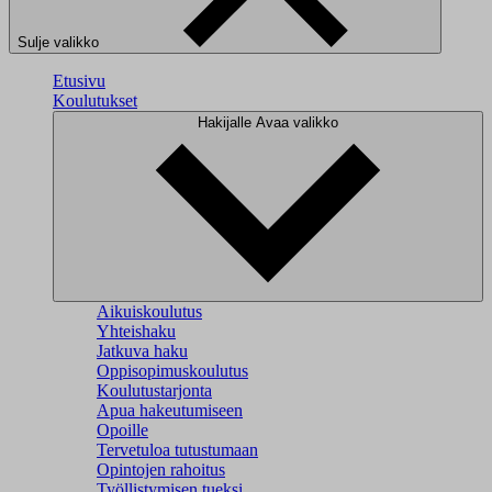
Sulje valikko
Etusivu
Koulutukset
Hakijalle
Avaa valikko
Aikuiskoulutus
Yhteishaku
Jatkuva haku
Oppisopimuskoulutus
Koulutustarjonta
Apua hakeutumiseen
Opoille
Tervetuloa tutustumaan
Opintojen rahoitus
Työllistymisen tueksi