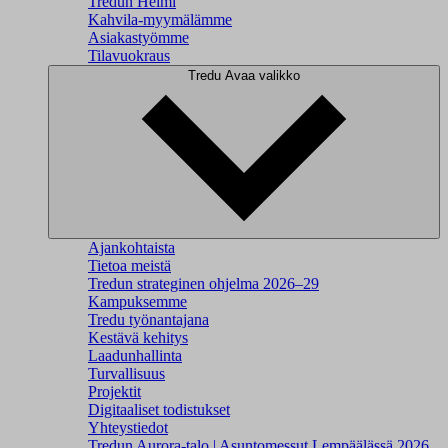
Tredun Helmi
Kahvila-myymälämme
Asiakastyömme
Tilavuokraus
Tredu
Avaa valikko
Ajankohtaista
Tietoa meistä
Tredun strateginen ohjelma 2026–29
Kampuksemme
Tredu työnantajana
Kestävä kehitys
Laadunhallinta
Turvallisuus
Projektit
Digitaaliset todistukset
Yhteystiedot
Tredun Aurora-talo | Asuntomessut Lempäälässä 2026