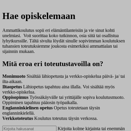
Hae opiskelemaan
Ammattikoulutus sopii eri elämäntilanteisiin ja vie sinut kohti
unelmiasi. Voit suorittaa koko tutkinnon, osia siitä tai osallistua
lyhytkurssille. Tältä sivulta löydät sinulle sopivimman koulutuksen
tuhansien toteutuksiemme joukosta esimerkiksi ammattialan tai
sijainnin mukaan.
Mitä eroa eri toteutustavoilla on?
Monimuoto
Sisältää lähiopetusta ja verkko-opiskelua päivä- ja/ tai
ilta-aikaan.
Iltaopetus
Lähiopetus tapahtuu aina illalla. Voi sisältää myös
verkko-opiskelua.
Oppisopimus
Työssäkäyvälle tai yrittäjälle sopiva koulutusmuoto.
Oppiminen tapahtuu pääosin työpaikalla.
Englanninkielinen opetus
Opetus toteutetaan täysin
englanninkielellä.
Verkkototeutus
Koulutus toteutuu täysin verkossa.
Kirjoita kolme kirjainta tai enemmän