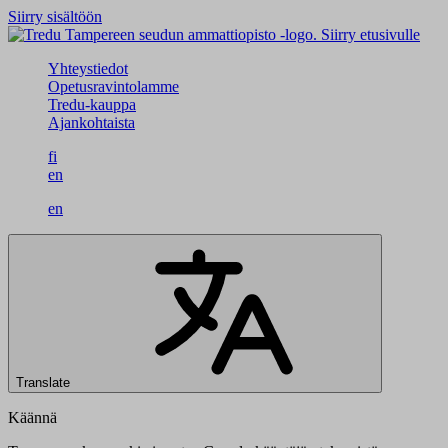
Siirry sisältöön
Siirry etusivulle
Yhteystiedot
Opetusravintolamme
Tredu-kauppa
Ajankohtaista
fi
en
en
Translate
Käännä