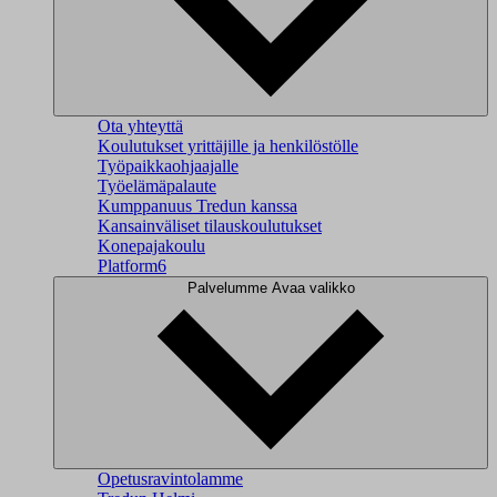
Ota yhteyttä
Koulutukset yrittäjille ja henkilöstölle
Työpaikkaohjaajalle
Työelämäpalaute
Kumppanuus Tredun kanssa
Kansainväliset tilauskoulutukset
Konepajakoulu
Platform6
Palvelumme
Avaa valikko
Opetusravintolamme