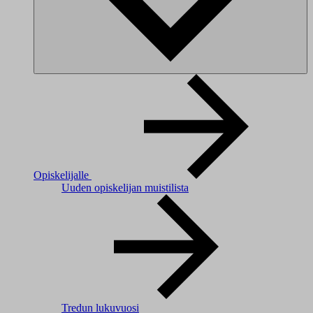
Opiskelijalle
Uuden opiskelijan muistilista
Tredun lukuvuosi