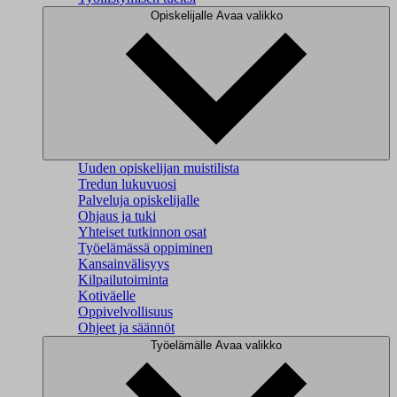
Opiskelijalle
Avaa valikko
Uuden opiskelijan muistilista
Tredun lukuvuosi
Palveluja opiskelijalle
Ohjaus ja tuki
Yhteiset tutkinnon osat
Työelämässä oppiminen
Kansainvälisyys
Kilpailutoiminta
Kotiväelle
Oppivelvollisuus
Ohjeet ja säännöt
Työelämälle
Avaa valikko