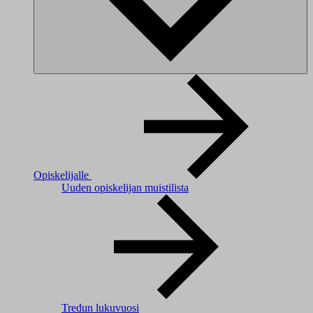
Opiskelijalle
Uuden opiskelijan muistilista
Tredun lukuvuosi