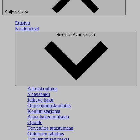
Sulje valikko
Etusivu
Koulutukset
Hakijalle
Avaa valikko
Aikuiskoulutus
Yhteishaku
Jatkuva haku
Oppisopimuskoulutus
Koulutustarjonta
Apua hakeutumiseen
Opoille
Tervetuloa tutustumaan
Opintojen rahoitus
Työllistymisen tueksi