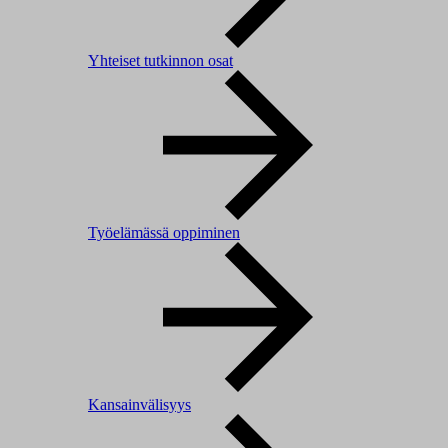
Yhteiset tutkinnon osat
Työelämässä oppiminen
Kansainvälisyys