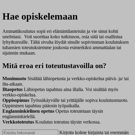
Hae opiskelemaan
Ammattikoulutus sopii eri elämäntilanteisiin ja vie sinut kohti
unelmiasi. Voit suorittaa koko tutkinnon, osia siitä tai osallistua
lyhytkurssille. Tältä sivulta löydät sinulle sopivimman koulutuksen
tuhansien toteutuksiemme joukosta esimerkiksi ammattialan tai
sijainnin mukaan.
Mitä eroa eri toteutustavoilla on?
Monimuoto
Sisältää lähiopetusta ja verkko-opiskelua päivä- ja/ tai
ilta-aikaan.
Iltaopetus
Lähiopetus tapahtuu aina illalla. Voi sisältää myös
verkko-opiskelua.
Oppisopimus
Työssäkäyvälle tai yrittäjälle sopiva koulutusmuoto.
Oppiminen tapahtuu pääosin työpaikalla.
Englanninkielinen opetus
Opetus toteutetaan täysin
englanninkielellä.
Verkkototeutus
Koulutus toteutuu täysin verkossa.
Kirjoita kolme kirjainta tai enemmän