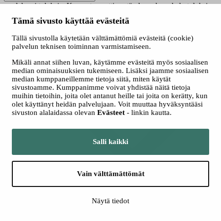
saadaksesi tuloksia. Kun automaattisen täydennyksen hakutuloksia
on saatavilla, käytä ylös- ja alasnuolinäppäimiä tarkasteluun ja
Tämä sivusto käyttää evästeitä
valintaan. Kosketuslaitteiden käyttäjille, tutki koskettamalla tai
pyyhkäisyeleillä.
Tällä sivustolla käytetään välttämättömiä evästeitä (cookie)
Näytä vain nyt haussa olevat
palvelun teknisen toiminnan varmistamiseen.
Valitse hakutapa
Mikäli annat siihen luvan, käytämme evästeitä myös sosiaalisen
Kaikki
median ominaisuuksien tukemiseen. Lisäksi jaamme sosiaalisen
Jatkuva haku
median kumppaneillemme tietoja siitä, miten käytät
Yhteishaku
sivustoamme. Kumppanimme voivat yhdistää näitä tietoja
muihin tietoihin, joita olet antanut heille tai joita on kerätty, kun
olet käyttänyt heidän palvelujaan. Voit muuttaa hyväksyntääsi
sivuston alalaidassa olevan
Evästeet
- linkin kautta.
Salli kaikki
Vain välttämättömät
Lisää hakuehtoja
Näytä tiedot