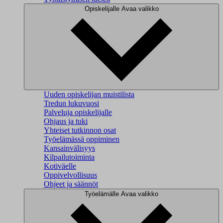
Opiskelijalle
Avaa valikko
Uuden opiskelijan muistilista
Tredun lukuvuosi
Palveluja opiskelijalle
Ohjaus ja tuki
Yhteiset tutkinnon osat
Työelämässä oppiminen
Kansainvälisyys
Kilpailutoiminta
Kotiväelle
Oppivelvollisuus
Ohjeet ja säännöt
Työelämälle
Avaa valikko