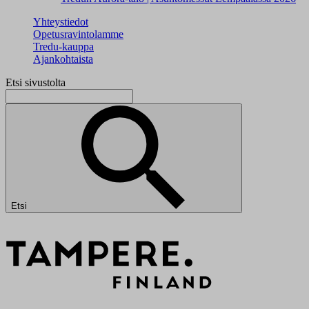
Yhteystiedot
Opetusravintolamme
Tredu-kauppa
Ajankohtaista
Etsi sivustolta
Etsi