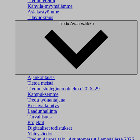
Tredun Helmi
Kahvila-myymälämme
Asiakastyömme
Tilavuokraus
Tredu
Avaa valikko
Ajankohtaista
Tietoa meistä
Tredun strateginen ohjelma 2026–29
Kampuksemme
Tredu työnantajana
Kestävä kehitys
Laadunhallinta
Turvallisuus
Projektit
Digitaaliset todistukset
Yhteystiedot
Tredun Aurora-talo | Asuntomessut Lempäälässä 2026