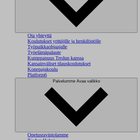
Ota yhteyttä
Koulutukset yrittäjille ja henkilöstölle
Työpaikkaohjaajalle
Työelämäpalaute
Kumppanuus Tredun kanssa
Kansainväliset tilauskoulutukset
Konepajakoulu
Platform6
Palvelumme
Avaa valikko
Opetusravintolamme