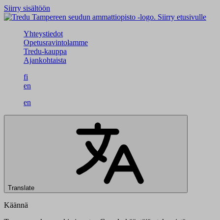
Siirry sisältöön
Siirry etusivulle
Yhteystiedot
Opetusravintolamme
Tredu-kauppa
Ajankohtaista
fi
en
en
Translate
Käännä