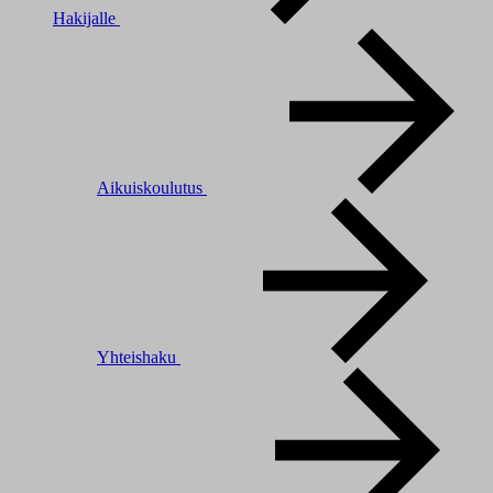
Hakijalle
Aikuiskoulutus
Yhteishaku