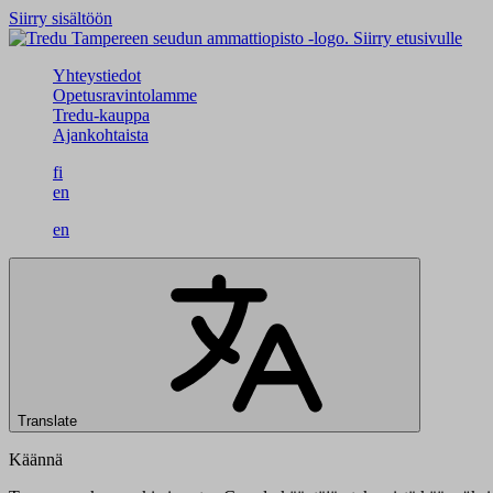
Siirry sisältöön
Siirry etusivulle
Yhteystiedot
Opetusravintolamme
Tredu-kauppa
Ajankohtaista
fi
en
en
Translate
Käännä