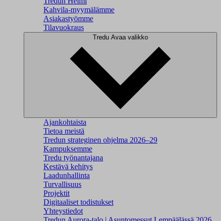
Tredun Helmi
Kahvila-myymälämme
Asiakastyömme
Tilavuokraus
Tredu
Avaa valikko
Ajankohtaista
Tietoa meistä
Tredun strateginen ohjelma 2026–29
Kampuksemme
Tredu työnantajana
Kestävä kehitys
Laadunhallinta
Turvallisuus
Projektit
Digitaaliset todistukset
Yhteystiedot
Tredun Aurora-talo | Asuntomessut Lempäälässä 2026