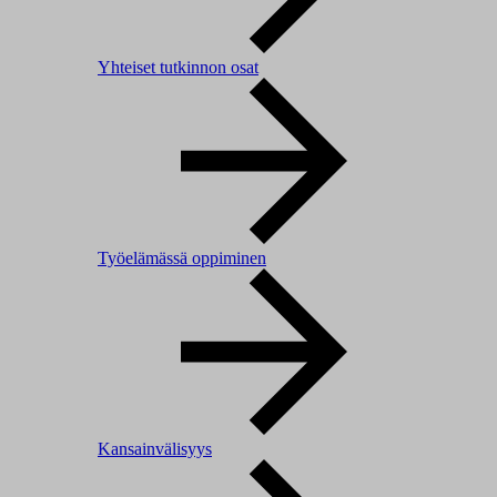
Yhteiset tutkinnon osat
Työelämässä oppiminen
Kansainvälisyys