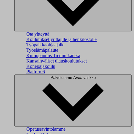
Ota yhteyttä
Koulutukset yrittäjille ja henkilöstölle
Työpaikkaohjaajalle
Työelämäpalaute
Kumppanuus Tredun kanssa
Kansainväliset tilauskoulutukset
Konepajakoulu
Platform6
Palvelumme
Avaa valikko
Opetusravintolamme