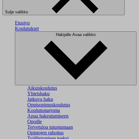
Sulje valikko
Etusivu
Koulutukset
Hakijalle
Avaa valikko
Aikuiskoulutus
Yhteishaku
Jatkuva haku
Oppisopimuskoulutus
Koulutustarjonta
Apua hakeutumiseen
Opoille
Tervetuloa tutustumaan
Opintojen rahoitus
Työllistymisen tueksi