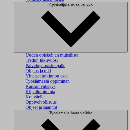
Opiskelijalle
Avaa valikko
Uuden opiskelijan muistilista
Tredun lukuvuosi
Palveluja opiskelijalle
Ohjaus ja tuki
Yhteiset tutkinnon osat
Työelämässä oppiminen
Kansainvälisyys
Kilpailutoiminta
Kotiväelle
Oppivelvollisuus
Ohjeet ja säännöt
Työelämälle
Avaa valikko