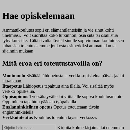
Hae opiskelemaan
Ammattikoulutus sopii eri elämäntilanteisiin ja vie sinut kohti
unelmiasi. Voit suorittaa koko tutkinnon, osia siitä tai osallistua
lyhytkurssille. Tältä sivulta löydät sinulle sopivimman koulutuksen
tuhansien toteutuksiemme joukosta esimerkiksi ammattialan tai
sijainnin mukaan.
Mitä eroa eri toteutustavoilla on?
Monimuoto
Sisältää lähiopetusta ja verkko-opiskelua päivä- ja/ tai
ilta-aikaan.
Iltaopetus
Lähiopetus tapahtuu aina illalla. Voi sisältää myös
verkko-opiskelua.
Oppisopimus
Työssäkäyvälle tai yrittäjälle sopiva koulutusmuoto.
Oppiminen tapahtuu pääosin työpaikalla.
Englanninkielinen opetus
Opetus toteutetaan täysin
englanninkielellä.
Verkkototeutus
Koulutus toteutuu täysin verkossa.
Kirjoita kolme kirjainta tai enemmän