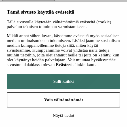
saadaksesi tuloksia. Kun automaattisen täydennyksen hakutuloksia
on saatavilla, käytä ylös- ja alasnuolinäppäimiä tarkasteluun ja
Tämä sivusto käyttää evästeitä
valintaan. Kosketuslaitteiden käyttäjille, tutki koskettamalla tai
pyyhkäisyeleillä.
Tällä sivustolla käytetään välttämättömiä evästeitä (cookie)
Näytä vain nyt haussa olevat
palvelun teknisen toiminnan varmistamiseen.
Valitse hakutapa
Mikäli annat siihen luvan, käytämme evästeitä myös sosiaalisen
Kaikki
median ominaisuuksien tukemiseen. Lisäksi jaamme sosiaalisen
Jatkuva haku
median kumppaneillemme tietoja siitä, miten käytät
Yhteishaku
sivustoamme. Kumppanimme voivat yhdistää näitä tietoja
muihin tietoihin, joita olet antanut heille tai joita on kerätty, kun
olet käyttänyt heidän palvelujaan. Voit muuttaa hyväksyntääsi
sivuston alalaidassa olevan
Evästeet
- linkin kautta.
Salli kaikki
Vain välttämättömät
Lisää hakuehtoja
Näytä tiedot