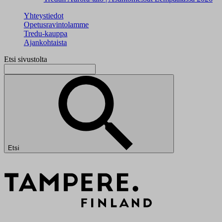
Yhteystiedot
Opetusravintolamme
Tredu-kauppa
Ajankohtaista
Etsi sivustolta
Etsi