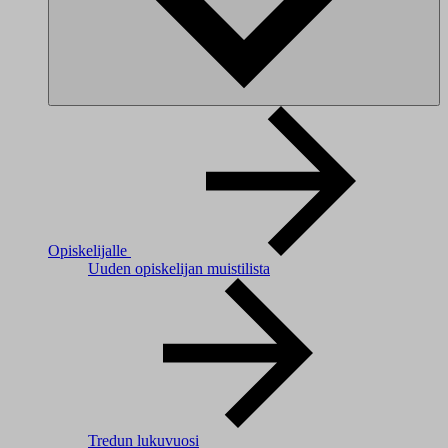
Opiskelijalle
Uuden opiskelijan muistilista
Tredun lukuvuosi