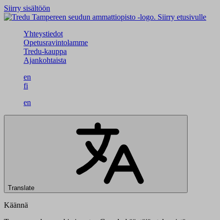
Siirry sisältöön
Siirry etusivulle
Yhteystiedot
Opetusravintolamme
Tredu-kauppa
Ajankohtaista
en
fi
en
Translate
Käännä