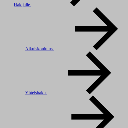
Hakijalle
Aikuiskoulutus
Yhteishaku