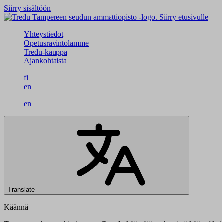
Siirry sisältöön
Siirry etusivulle
Yhteystiedot
Opetusravintolamme
Tredu-kauppa
Ajankohtaista
fi
en
en
Translate
Käännä