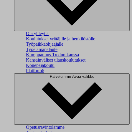
Ota yhteyttä
Koulutukset yrittäjille ja henkilöstölle
Työpaikkaohjaajalle
Työelämäpalaute
Kumppanuus Tredun kanssa
Kansainväliset tilauskoulutukset
Konepajakoulu
Platform6
Palvelumme
Avaa valikko
Opetusravintolamme