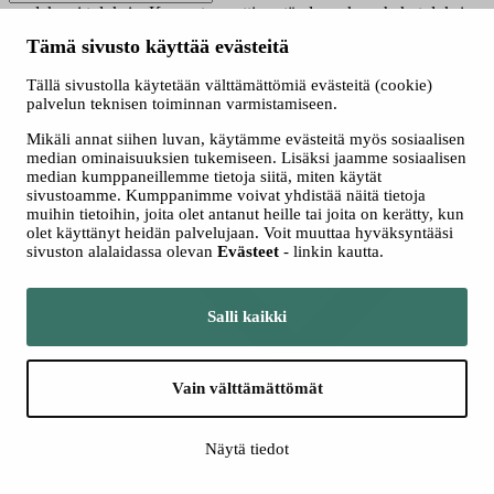
saadaksesi tuloksia. Kun automaattisen täydennyksen hakutuloksia
on saatavilla, käytä ylös- ja alasnuolinäppäimiä tarkasteluun ja
Tämä sivusto käyttää evästeitä
valintaan. Kosketuslaitteiden käyttäjille, tutki koskettamalla tai
pyyhkäisyeleillä.
Tällä sivustolla käytetään välttämättömiä evästeitä (cookie)
Näytä vain nyt haussa olevat
palvelun teknisen toiminnan varmistamiseen.
Valitse hakutapa
Mikäli annat siihen luvan, käytämme evästeitä myös sosiaalisen
Kaikki
median ominaisuuksien tukemiseen. Lisäksi jaamme sosiaalisen
Jatkuva haku
median kumppaneillemme tietoja siitä, miten käytät
Yhteishaku
sivustoamme. Kumppanimme voivat yhdistää näitä tietoja
muihin tietoihin, joita olet antanut heille tai joita on kerätty, kun
olet käyttänyt heidän palvelujaan. Voit muuttaa hyväksyntääsi
sivuston alalaidassa olevan
Evästeet
- linkin kautta.
Salli kaikki
Vain välttämättömät
Lisää hakuehtoja
Näytä tiedot