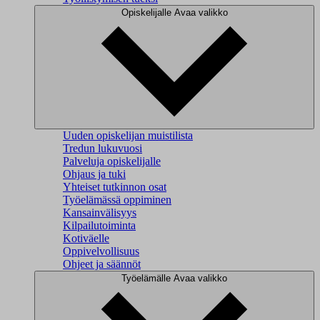
Opiskelijalle
Avaa valikko
Uuden opiskelijan muistilista
Tredun lukuvuosi
Palveluja opiskelijalle
Ohjaus ja tuki
Yhteiset tutkinnon osat
Työelämässä oppiminen
Kansainvälisyys
Kilpailutoiminta
Kotiväelle
Oppivelvollisuus
Ohjeet ja säännöt
Työelämälle
Avaa valikko