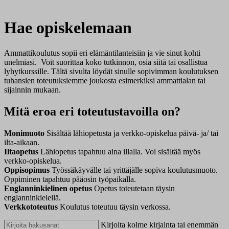
Hae opiskelemaan
Ammattikoulutus sopii eri elämäntilanteisiin ja vie sinut kohti
unelmiasi. Voit suorittaa koko tutkinnon, osia siitä tai osallistua
lyhytkurssille. Tältä sivulta löydät sinulle sopivimman koulutuksen
tuhansien toteutuksiemme joukosta esimerkiksi ammattialan tai
sijainnin mukaan.
Mitä eroa eri toteutustavoilla on?
Monimuoto
Sisältää lähiopetusta ja verkko-opiskelua päivä- ja/ tai
ilta-aikaan.
Iltaopetus
Lähiopetus tapahtuu aina illalla. Voi sisältää myös
verkko-opiskelua.
Oppisopimus
Työssäkäyvälle tai yrittäjälle sopiva koulutusmuoto.
Oppiminen tapahtuu pääosin työpaikalla.
Englanninkielinen opetus
Opetus toteutetaan täysin
englanninkielellä.
Verkkototeutus
Koulutus toteutuu täysin verkossa.
Kirjoita kolme kirjainta tai enemmän