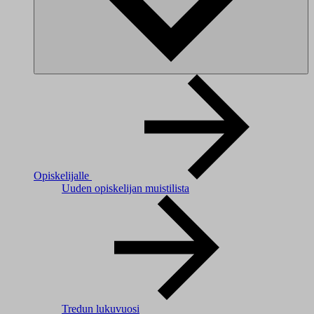
Opiskelijalle
Uuden opiskelijan muistilista
Tredun lukuvuosi