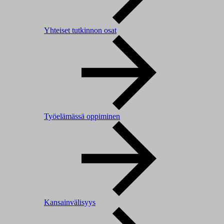
Yhteiset tutkinnon osat
Työelämässä oppiminen
Kansainvälisyys