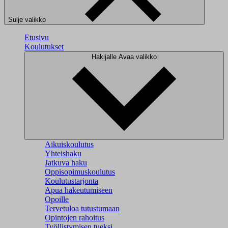
Sulje valikko
Etusivu
Koulutukset
Hakijalle
Avaa valikko
Aikuiskoulutus
Yhteishaku
Jatkuva haku
Oppisopimuskoulutus
Koulutustarjonta
Apua hakeutumiseen
Opoille
Tervetuloa tutustumaan
Opintojen rahoitus
Työllistymisen tueksi