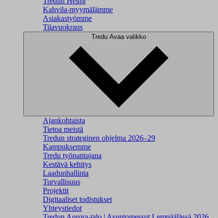
Tredun Helmi
Kahvila-myymälämme
Asiakastyömme
Tilavuokraus
Tredu
Avaa valikko
Ajankohtaista
Tietoa meistä
Tredun strateginen ohjelma 2026–29
Kampuksemme
Tredu työnantajana
Kestävä kehitys
Laadunhallinta
Turvallisuus
Projektit
Digitaaliset todistukset
Yhteystiedot
Tredun Aurora-talo | Asuntomessut Lempäälässä 2026