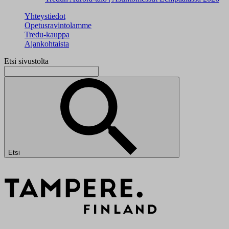
Yhteystiedot
Opetusravintolamme
Tredu-kauppa
Ajankohtaista
Etsi sivustolta
Etsi