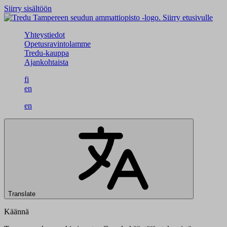
Siirry sisältöön
Siirry etusivulle
Yhteystiedot
Opetusravintolamme
Tredu-kauppa
Ajankohtaista
fi
en
en
Translate
Käännä