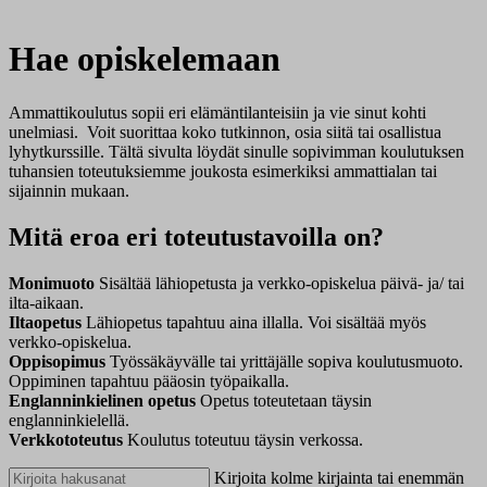
Hae opiskelemaan
Ammattikoulutus sopii eri elämäntilanteisiin ja vie sinut kohti
unelmiasi. Voit suorittaa koko tutkinnon, osia siitä tai osallistua
lyhytkurssille. Tältä sivulta löydät sinulle sopivimman koulutuksen
tuhansien toteutuksiemme joukosta esimerkiksi ammattialan tai
sijainnin mukaan.
Mitä eroa eri toteutustavoilla on?
Monimuoto
Sisältää lähiopetusta ja verkko-opiskelua päivä- ja/ tai
ilta-aikaan.
Iltaopetus
Lähiopetus tapahtuu aina illalla. Voi sisältää myös
verkko-opiskelua.
Oppisopimus
Työssäkäyvälle tai yrittäjälle sopiva koulutusmuoto.
Oppiminen tapahtuu pääosin työpaikalla.
Englanninkielinen opetus
Opetus toteutetaan täysin
englanninkielellä.
Verkkototeutus
Koulutus toteutuu täysin verkossa.
Kirjoita kolme kirjainta tai enemmän