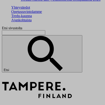
Yhteystiedot
Opetusravintolamme
Tredu-kauppa
Ajankohtaista
Etsi sivustolta
Etsi