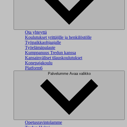
Ota yhteyttä
Koulutukset yrittäjille ja henkilöstölle
Työpaikkaohjaajalle
Työelämäpalaute
Kumppanuus Tredun kanssa
Kansainväliset tilauskoulutukset
Konepajakoulu
Platform6
Palvelumme
Avaa valikko
Opetusravintolamme