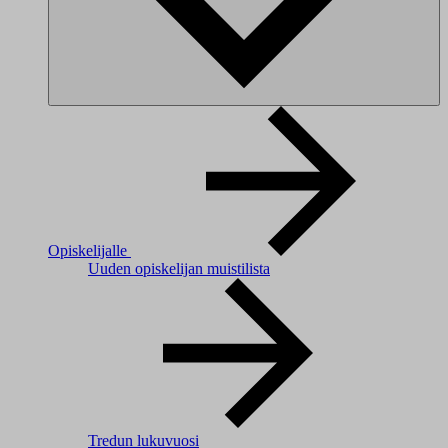
Opiskelijalle
Uuden opiskelijan muistilista
Tredun lukuvuosi