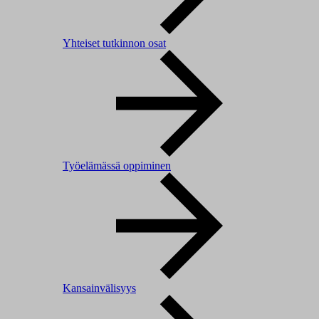
Yhteiset tutkinnon osat
Työelämässä oppiminen
Kansainvälisyys