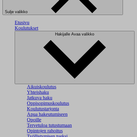
Sulje valikko
Etusivu
Koulutukset
Hakijalle
Avaa valikko
Aikuiskoulutus
Yhteishaku
Jatkuva haku
Oppisopimuskoulutus
Koulutustarjonta
Apua hakeutumiseen
Opoille
Tervetuloa tutustumaan
Opintojen rahoitus
Työllistymisen tueksi