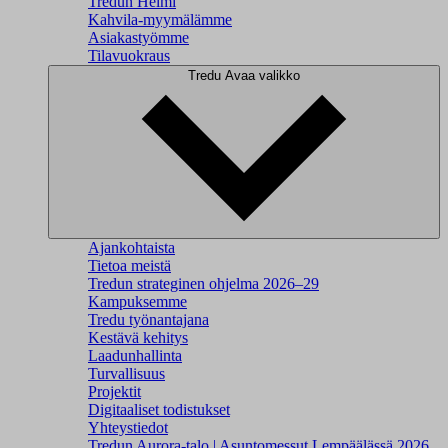
Tredun Helmi
Kahvila-myymälämme
Asiakastyömme
Tilavuokraus
Tredu
Avaa valikko
Ajankohtaista
Tietoa meistä
Tredun strateginen ohjelma 2026–29
Kampuksemme
Tredu työnantajana
Kestävä kehitys
Laadunhallinta
Turvallisuus
Projektit
Digitaaliset todistukset
Yhteystiedot
Tredun Aurora-talo | Asuntomessut Lempäälässä 2026