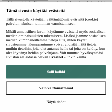
saadaksesi tuloksia. Kun automaattisen täydennyksen hakutuloksia
on saatavilla, käytä ylös- ja alasnuolinäppäimiä tarkasteluun ja
Tämä sivusto käyttää evästeitä
valintaan. Kosketuslaitteiden käyttäjille, tutki koskettamalla tai
pyyhkäisyeleillä.
Tällä sivustolla käytetään välttämättömiä evästeitä (cookie)
Näytä vain nyt haussa olevat
palvelun teknisen toiminnan varmistamiseen.
Valitse hakutapa
Mikäli annat siihen luvan, käytämme evästeitä myös sosiaalisen
Kaikki
median ominaisuuksien tukemiseen. Lisäksi jaamme sosiaalisen
Jatkuva haku
median kumppaneillemme tietoja siitä, miten käytät
Yhteishaku
sivustoamme. Kumppanimme voivat yhdistää näitä tietoja
muihin tietoihin, joita olet antanut heille tai joita on kerätty, kun
olet käyttänyt heidän palvelujaan. Voit muuttaa hyväksyntääsi
sivuston alalaidassa olevan
Evästeet
- linkin kautta.
Salli kaikki
Vain välttämättömät
Lisää hakuehtoja
Näytä tiedot