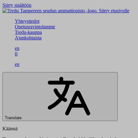
Siirry sisältöön
Siirry etusivulle
Yhteystiedot
Opetusravintolamme
Tredu-kauppa
Ajankohtaista
en
fi
en
Translate
Käännä