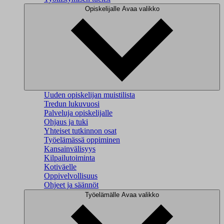
Opiskelijalle
Avaa valikko
Uuden opiskelijan muistilista
Tredun lukuvuosi
Palveluja opiskelijalle
Ohjaus ja tuki
Yhteiset tutkinnon osat
Työelämässä oppiminen
Kansainvälisyys
Kilpailutoiminta
Kotiväelle
Oppivelvollisuus
Ohjeet ja säännöt
Työelämälle
Avaa valikko