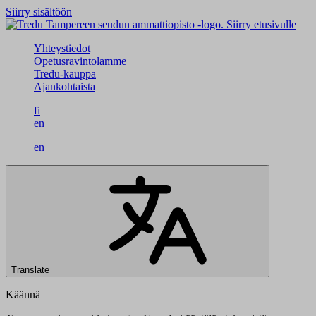
Siirry sisältöön
Siirry etusivulle
Yhteystiedot
Opetusravintolamme
Tredu-kauppa
Ajankohtaista
fi
en
en
Translate
Käännä