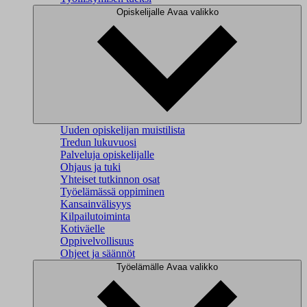
Opiskelijalle
Avaa valikko
Uuden opiskelijan muistilista
Tredun lukuvuosi
Palveluja opiskelijalle
Ohjaus ja tuki
Yhteiset tutkinnon osat
Työelämässä oppiminen
Kansainvälisyys
Kilpailutoiminta
Kotiväelle
Oppivelvollisuus
Ohjeet ja säännöt
Työelämälle
Avaa valikko