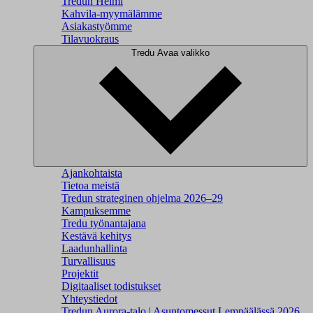
Tredun Helmi
Kahvila-myymälämme
Asiakastyömme
Tilavuokraus
Tredu
Avaa valikko
Ajankohtaista
Tietoa meistä
Tredun strateginen ohjelma 2026–29
Kampuksemme
Tredu työnantajana
Kestävä kehitys
Laadunhallinta
Turvallisuus
Projektit
Digitaaliset todistukset
Yhteystiedot
Tredun Aurora-talo | Asuntomessut Lempäälässä 2026