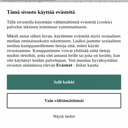
saadaksesi tuloksia. Kun automaattisen täydennyksen hakutuloksia
on saatavilla, käytä ylös- ja alasnuolinäppäimiä tarkasteluun ja
Tämä sivusto käyttää evästeitä
valintaan. Kosketuslaitteiden käyttäjille, tutki koskettamalla tai
pyyhkäisyeleillä.
Tällä sivustolla käytetään välttämättömiä evästeitä (cookie)
Näytä vain nyt haussa olevat
palvelun teknisen toiminnan varmistamiseen.
Valitse hakutapa
Mikäli annat siihen luvan, käytämme evästeitä myös sosiaalisen
Kaikki
median ominaisuuksien tukemiseen. Lisäksi jaamme sosiaalisen
Jatkuva haku
median kumppaneillemme tietoja siitä, miten käytät
Yhteishaku
sivustoamme. Kumppanimme voivat yhdistää näitä tietoja
muihin tietoihin, joita olet antanut heille tai joita on kerätty, kun
olet käyttänyt heidän palvelujaan. Voit muuttaa hyväksyntääsi
sivuston alalaidassa olevan
Evästeet
- linkin kautta.
Salli kaikki
Vain välttämättömät
Lisää hakuehtoja
Näytä tiedot