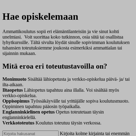
Hae opiskelemaan
Ammattikoulutus sopii eri elämäntilanteisiin ja vie sinut kohti
unelmiasi. Voit suorittaa koko tutkinnon, osia siitä tai osallistua
lyhytkurssille. Tältä sivulta löydät sinulle sopivimman koulutuksen
tuhansien toteutuksiemme joukosta esimerkiksi ammattialan tai
sijainnin mukaan.
Mitä eroa eri toteutustavoilla on?
Monimuoto
Sisältää lähiopetusta ja verkko-opiskelua päivä- ja/ tai
ilta-aikaan.
Iltaopetus
Lähiopetus tapahtuu aina illalla. Voi sisältää myös
verkko-opiskelua.
Oppisopimus
Työssäkäyvälle tai yrittäjälle sopiva koulutusmuoto.
Oppiminen tapahtuu pääosin työpaikalla.
Englanninkielinen opetus
Opetus toteutetaan täysin
englanninkielellä.
Verkkototeutus
Koulutus toteutuu täysin verkossa.
Kirjoita kolme kirjainta tai enemmän