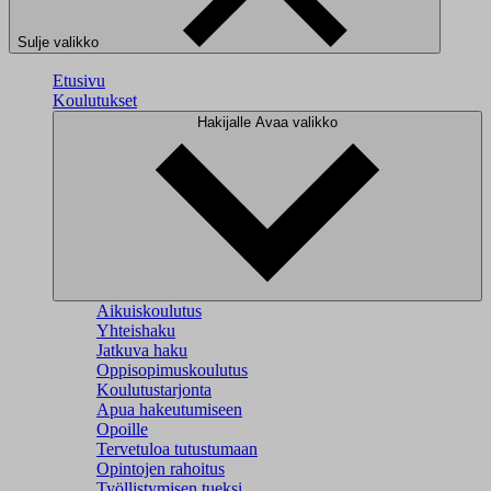
Sulje valikko
Etusivu
Koulutukset
Hakijalle
Avaa valikko
Aikuiskoulutus
Yhteishaku
Jatkuva haku
Oppisopimuskoulutus
Koulutustarjonta
Apua hakeutumiseen
Opoille
Tervetuloa tutustumaan
Opintojen rahoitus
Työllistymisen tueksi