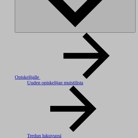
Opiskelijalle
Uuden opiskelijan muistilista
Tredun lukuvuosi