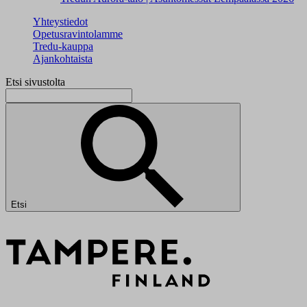
Yhteystiedot
Opetusravintolamme
Tredu-kauppa
Ajankohtaista
Etsi sivustolta
Etsi