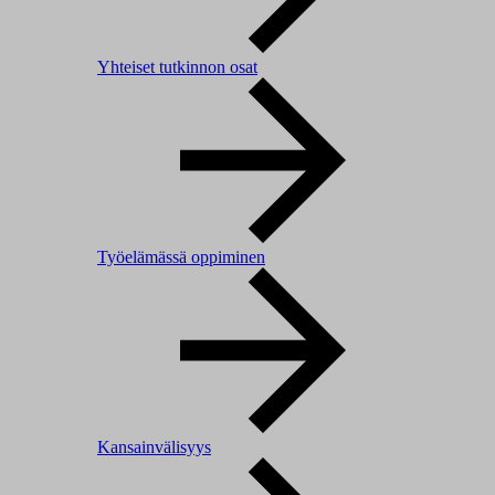
Yhteiset tutkinnon osat
Työelämässä oppiminen
Kansainvälisyys