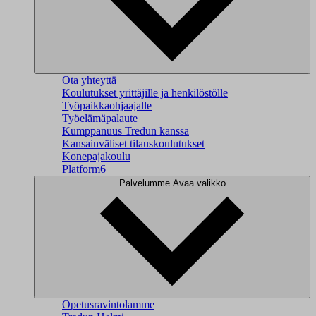
Ota yhteyttä
Koulutukset yrittäjille ja henkilöstölle
Työpaikkaohjaajalle
Työelämäpalaute
Kumppanuus Tredun kanssa
Kansainväliset tilauskoulutukset
Konepajakoulu
Platform6
Palvelumme
Avaa valikko
Opetusravintolamme