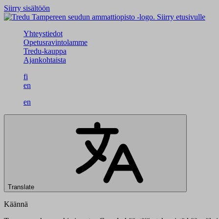
Siirry sisältöön
Siirry etusivulle
Yhteystiedot
Opetusravintolamme
Tredu-kauppa
Ajankohtaista
fi
en
en
Translate
Käännä