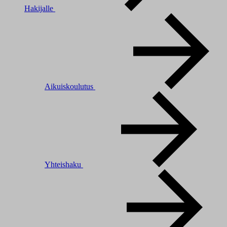
Hakijalle
Aikuiskoulutus
Yhteishaku