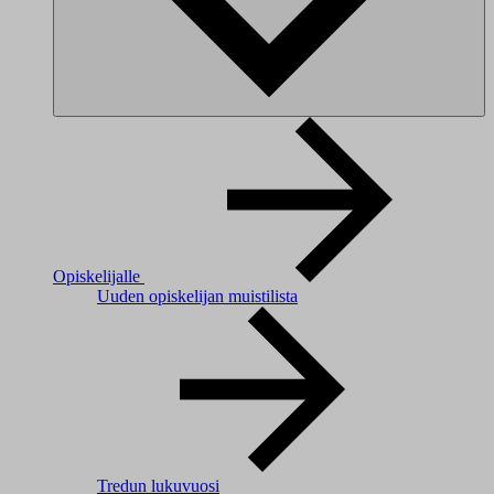
Opiskelijalle
Uuden opiskelijan muistilista
Tredun lukuvuosi