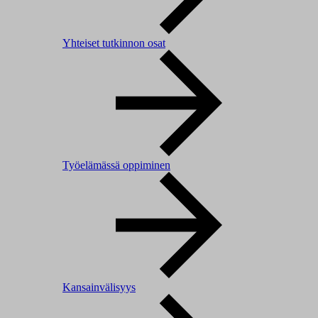
Yhteiset tutkinnon osat
Työelämässä oppiminen
Kansainvälisyys