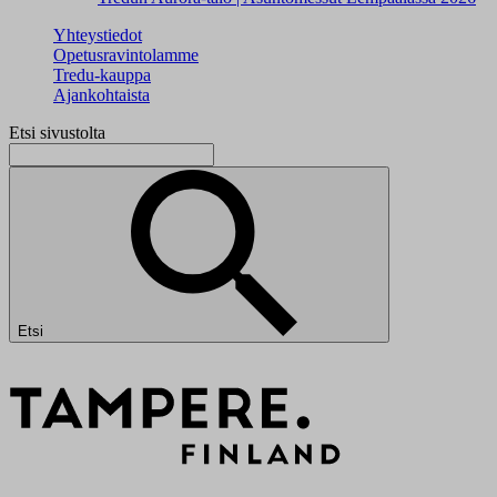
Yhteystiedot
Opetusravintolamme
Tredu-kauppa
Ajankohtaista
Etsi sivustolta
Etsi