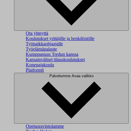
Ota yhteyttä
Koulutukset yrittäjille ja henkilöstölle
Työpaikkaohjaajalle
Työelämäpalaute
Kumppanuus Tredun kanssa
Kansainväliset tilauskoulutukset
Konepajakoulu
Platform6
Palvelumme
Avaa valikko
Opetusravintolamme