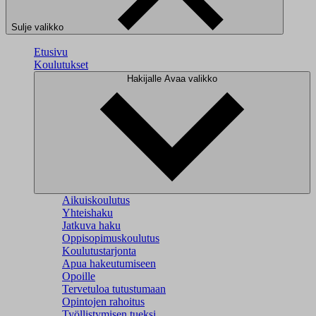
Sulje valikko
Etusivu
Koulutukset
Hakijalle
Avaa valikko
Aikuiskoulutus
Yhteishaku
Jatkuva haku
Oppisopimuskoulutus
Koulutustarjonta
Apua hakeutumiseen
Opoille
Tervetuloa tutustumaan
Opintojen rahoitus
Työllistymisen tueksi