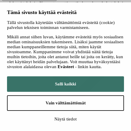
saadaksesi tuloksia. Kun automaattisen täydennyksen hakutuloksia
on saatavilla, käytä ylös- ja alasnuolinäppäimiä tarkasteluun ja
Tämä sivusto käyttää evästeitä
valintaan. Kosketuslaitteiden käyttäjille, tutki koskettamalla tai
pyyhkäisyeleillä.
Tällä sivustolla käytetään välttämättömiä evästeitä (cookie)
Näytä vain nyt haussa olevat
palvelun teknisen toiminnan varmistamiseen.
Valitse hakutapa
Mikäli annat siihen luvan, käytämme evästeitä myös sosiaalisen
Kaikki
median ominaisuuksien tukemiseen. Lisäksi jaamme sosiaalisen
Jatkuva haku
median kumppaneillemme tietoja siitä, miten käytät
Yhteishaku
sivustoamme. Kumppanimme voivat yhdistää näitä tietoja
muihin tietoihin, joita olet antanut heille tai joita on kerätty, kun
olet käyttänyt heidän palvelujaan. Voit muuttaa hyväksyntääsi
sivuston alalaidassa olevan
Evästeet
- linkin kautta.
Salli kaikki
Vain välttämättömät
Lisää hakuehtoja
Näytä tiedot