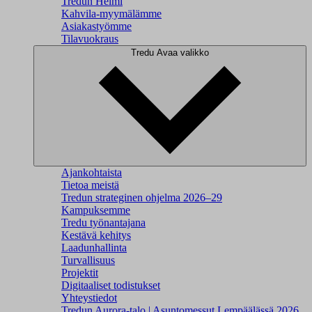
Tredun Helmi
Kahvila-myymälämme
Asiakastyömme
Tilavuokraus
Tredu
Avaa valikko
Ajankohtaista
Tietoa meistä
Tredun strateginen ohjelma 2026–29
Kampuksemme
Tredu työnantajana
Kestävä kehitys
Laadunhallinta
Turvallisuus
Projektit
Digitaaliset todistukset
Yhteystiedot
Tredun Aurora-talo | Asuntomessut Lempäälässä 2026