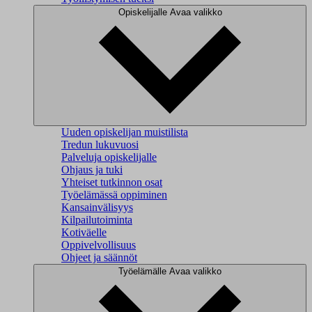
Opiskelijalle
Avaa valikko
Uuden opiskelijan muistilista
Tredun lukuvuosi
Palveluja opiskelijalle
Ohjaus ja tuki
Yhteiset tutkinnon osat
Työelämässä oppiminen
Kansainvälisyys
Kilpailutoiminta
Kotiväelle
Oppivelvollisuus
Ohjeet ja säännöt
Työelämälle
Avaa valikko