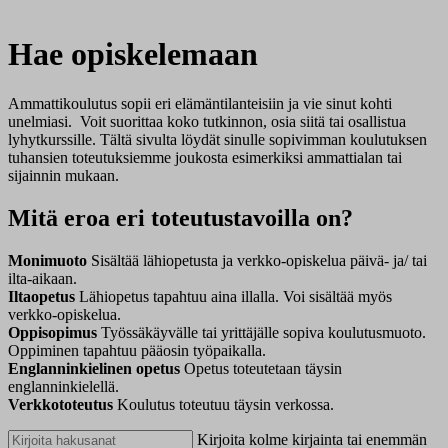
Hae opiskelemaan
Ammattikoulutus sopii eri elämäntilanteisiin ja vie sinut kohti
unelmiasi. Voit suorittaa koko tutkinnon, osia siitä tai osallistua
lyhytkurssille. Tältä sivulta löydät sinulle sopivimman koulutuksen
tuhansien toteutuksiemme joukosta esimerkiksi ammattialan tai
sijainnin mukaan.
Mitä eroa eri toteutustavoilla on?
Monimuoto
Sisältää lähiopetusta ja verkko-opiskelua päivä- ja/ tai
ilta-aikaan.
Iltaopetus
Lähiopetus tapahtuu aina illalla. Voi sisältää myös
verkko-opiskelua.
Oppisopimus
Työssäkäyvälle tai yrittäjälle sopiva koulutusmuoto.
Oppiminen tapahtuu pääosin työpaikalla.
Englanninkielinen opetus
Opetus toteutetaan täysin
englanninkielellä.
Verkkototeutus
Koulutus toteutuu täysin verkossa.
Kirjoita kolme kirjainta tai enemmän