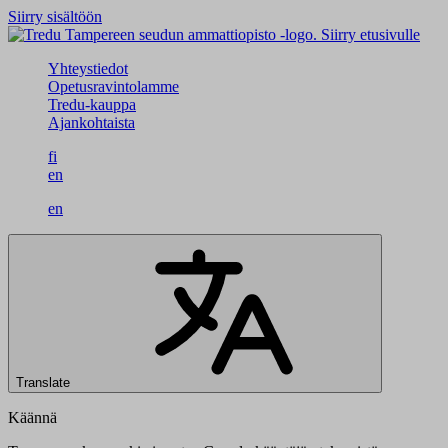
Siirry sisältöön
Siirry etusivulle
Yhteystiedot
Opetusravintolamme
Tredu-kauppa
Ajankohtaista
fi
en
en
Translate
Käännä