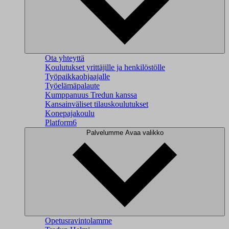
Ota yhteyttä
Koulutukset yrittäjille ja henkilöstölle
Työpaikkaohjaajalle
Työelämäpalaute
Kumppanuus Tredun kanssa
Kansainväliset tilauskoulutukset
Konepajakoulu
Platform6
Palvelumme
Avaa valikko
Opetusravintolamme