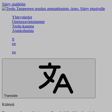
Siirry sisältöön
Siirry etusivulle
Yhteystiedot
Opetusravintolamme
Tredu-kauppa
Ajankohtaista
fi
en
en
Translate
Käännä