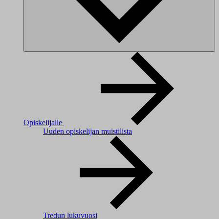
Opiskelijalle
Uuden opiskelijan muistilista
Tredun lukuvuosi