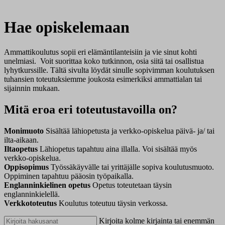
Hae opiskelemaan
Ammattikoulutus sopii eri elämäntilanteisiin ja vie sinut kohti
unelmiasi. Voit suorittaa koko tutkinnon, osia siitä tai osallistua
lyhytkurssille. Tältä sivulta löydät sinulle sopivimman koulutuksen
tuhansien toteutuksiemme joukosta esimerkiksi ammattialan tai
sijainnin mukaan.
Mitä eroa eri toteutustavoilla on?
Monimuoto
Sisältää lähiopetusta ja verkko-opiskelua päivä- ja/ tai
ilta-aikaan.
Iltaopetus
Lähiopetus tapahtuu aina illalla. Voi sisältää myös
verkko-opiskelua.
Oppisopimus
Työssäkäyvälle tai yrittäjälle sopiva koulutusmuoto.
Oppiminen tapahtuu pääosin työpaikalla.
Englanninkielinen opetus
Opetus toteutetaan täysin
englanninkielellä.
Verkkototeutus
Koulutus toteutuu täysin verkossa.
Kirjoita kolme kirjainta tai enemmän