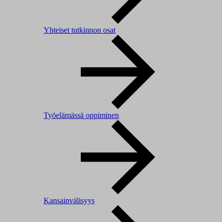
Yhteiset tutkinnon osat
Työelämässä oppiminen
Kansainvälisyys