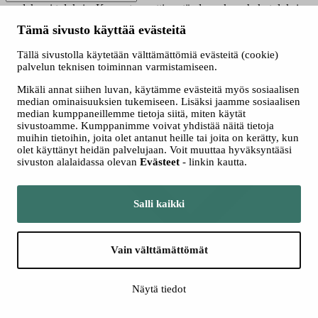
saadaksesi tuloksia. Kun automaattisen täydennyksen hakutuloksia
on saatavilla, käytä ylös- ja alasnuolinäppäimiä tarkasteluun ja
Tämä sivusto käyttää evästeitä
valintaan. Kosketuslaitteiden käyttäjille, tutki koskettamalla tai
pyyhkäisyeleillä.
Tällä sivustolla käytetään välttämättömiä evästeitä (cookie)
Näytä vain nyt haussa olevat
palvelun teknisen toiminnan varmistamiseen.
Valitse hakutapa
Mikäli annat siihen luvan, käytämme evästeitä myös sosiaalisen
Kaikki
median ominaisuuksien tukemiseen. Lisäksi jaamme sosiaalisen
Jatkuva haku
median kumppaneillemme tietoja siitä, miten käytät
Yhteishaku
sivustoamme. Kumppanimme voivat yhdistää näitä tietoja
muihin tietoihin, joita olet antanut heille tai joita on kerätty, kun
olet käyttänyt heidän palvelujaan. Voit muuttaa hyväksyntääsi
sivuston alalaidassa olevan
Evästeet
- linkin kautta.
Salli kaikki
Vain välttämättömät
Lisää hakuehtoja
Näytä tiedot