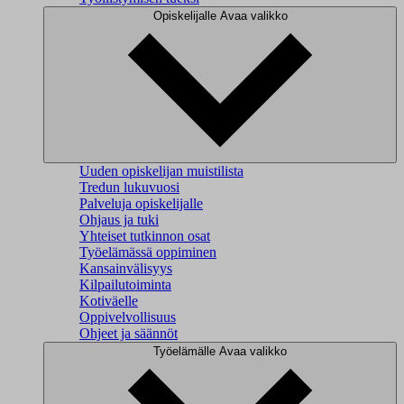
Opiskelijalle
Avaa valikko
Uuden opiskelijan muistilista
Tredun lukuvuosi
Palveluja opiskelijalle
Ohjaus ja tuki
Yhteiset tutkinnon osat
Työelämässä oppiminen
Kansainvälisyys
Kilpailutoiminta
Kotiväelle
Oppivelvollisuus
Ohjeet ja säännöt
Työelämälle
Avaa valikko