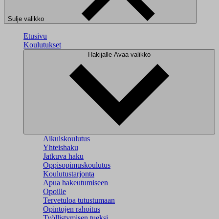
Sulje valikko
Etusivu
Koulutukset
Hakijalle
Avaa valikko
Aikuiskoulutus
Yhteishaku
Jatkuva haku
Oppisopimuskoulutus
Koulutustarjonta
Apua hakeutumiseen
Opoille
Tervetuloa tutustumaan
Opintojen rahoitus
Työllistymisen tueksi