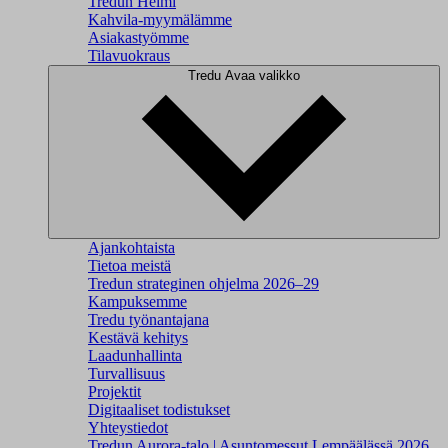
Tredun Helmi
Kahvila-myymälämme
Asiakastyömme
Tilavuokraus
Tredu
Avaa valikko
Ajankohtaista
Tietoa meistä
Tredun strateginen ohjelma 2026–29
Kampuksemme
Tredu työnantajana
Kestävä kehitys
Laadunhallinta
Turvallisuus
Projektit
Digitaaliset todistukset
Yhteystiedot
Tredun Aurora-talo | Asuntomessut Lempäälässä 2026