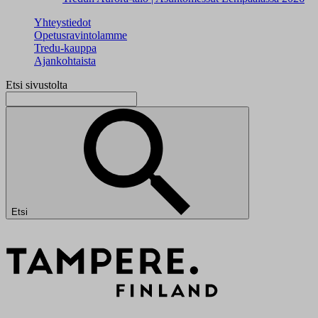
Yhteystiedot
Opetusravintolamme
Tredu-kauppa
Ajankohtaista
Etsi sivustolta
Etsi