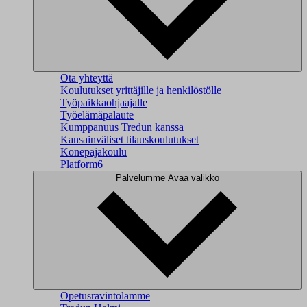
Ota yhteyttä
Koulutukset yrittäjille ja henkilöstölle
Työpaikkaohjaajalle
Työelämäpalaute
Kumppanuus Tredun kanssa
Kansainväliset tilauskoulutukset
Konepajakoulu
Platform6
Palvelumme
Avaa valikko
Opetusravintolamme