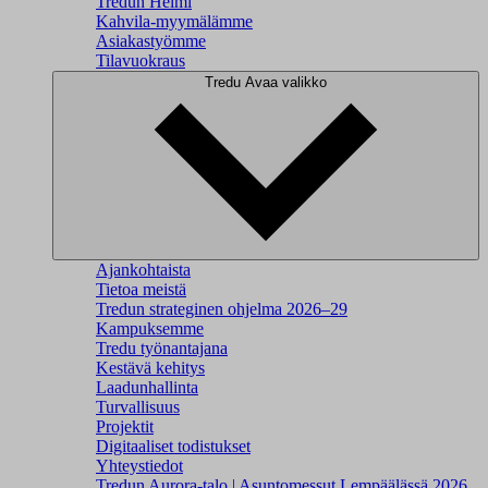
Tredun Helmi
Kahvila-myymälämme
Asiakastyömme
Tilavuokraus
Tredu
Avaa valikko
Ajankohtaista
Tietoa meistä
Tredun strateginen ohjelma 2026–29
Kampuksemme
Tredu työnantajana
Kestävä kehitys
Laadunhallinta
Turvallisuus
Projektit
Digitaaliset todistukset
Yhteystiedot
Tredun Aurora-talo | Asuntomessut Lempäälässä 2026