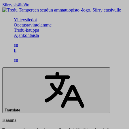
Siirry sisältöön
Siirry etusivulle
Yhteystiedot
Opetusravintolamme
Tredu-kauppa
Ajankohtaista
en
fi
en
Translate
Käännä