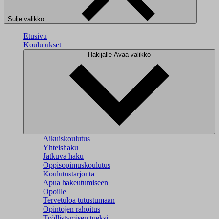
Sulje valikko
Etusivu
Koulutukset
Hakijalle
Avaa valikko
Aikuiskoulutus
Yhteishaku
Jatkuva haku
Oppisopimuskoulutus
Koulutustarjonta
Apua hakeutumiseen
Opoille
Tervetuloa tutustumaan
Opintojen rahoitus
Työllistymisen tueksi