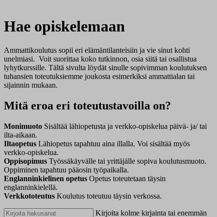
Hae opiskelemaan
Ammattikoulutus sopii eri elämäntilanteisiin ja vie sinut kohti
unelmiasi. Voit suorittaa koko tutkinnon, osia siitä tai osallistua
lyhytkurssille. Tältä sivulta löydät sinulle sopivimman koulutuksen
tuhansien toteutuksiemme joukosta esimerkiksi ammattialan tai
sijainnin mukaan.
Mitä eroa eri toteutustavoilla on?
Monimuoto
Sisältää lähiopetusta ja verkko-opiskelua päivä- ja/ tai
ilta-aikaan.
Iltaopetus
Lähiopetus tapahtuu aina illalla. Voi sisältää myös
verkko-opiskelua.
Oppisopimus
Työssäkäyvälle tai yrittäjälle sopiva koulutusmuoto.
Oppiminen tapahtuu pääosin työpaikalla.
Englanninkielinen opetus
Opetus toteutetaan täysin
englanninkielellä.
Verkkototeutus
Koulutus toteutuu täysin verkossa.
Kirjoita kolme kirjainta tai enemmän