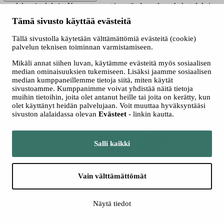
saadaksesi tuloksia. Kun automaattisen täydennyksen hakutuloksia
on saatavilla, käytä ylös- ja alasnuolinäppäimiä tarkasteluun ja
Tämä sivusto käyttää evästeitä
valintaan. Kosketuslaitteiden käyttäjille, tutki koskettamalla tai
pyyhkäisyeleillä.
Tällä sivustolla käytetään välttämättömiä evästeitä (cookie)
Näytä vain nyt haussa olevat
palvelun teknisen toiminnan varmistamiseen.
Valitse hakutapa
Mikäli annat siihen luvan, käytämme evästeitä myös sosiaalisen
Kaikki
median ominaisuuksien tukemiseen. Lisäksi jaamme sosiaalisen
Jatkuva haku
median kumppaneillemme tietoja siitä, miten käytät
Yhteishaku
sivustoamme. Kumppanimme voivat yhdistää näitä tietoja
muihin tietoihin, joita olet antanut heille tai joita on kerätty, kun
olet käyttänyt heidän palvelujaan. Voit muuttaa hyväksyntääsi
sivuston alalaidassa olevan
Evästeet
- linkin kautta.
Salli kaikki
Vain välttämättömät
Lisää hakuehtoja
Näytä tiedot