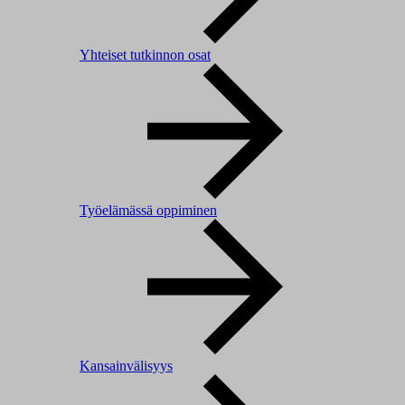
Yhteiset tutkinnon osat
Työelämässä oppiminen
Kansainvälisyys