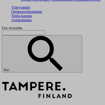
Yhteystiedot
Opetusravintolamme
Tredu-kauppa
Ajankohtaista
Etsi sivustolta
Etsi