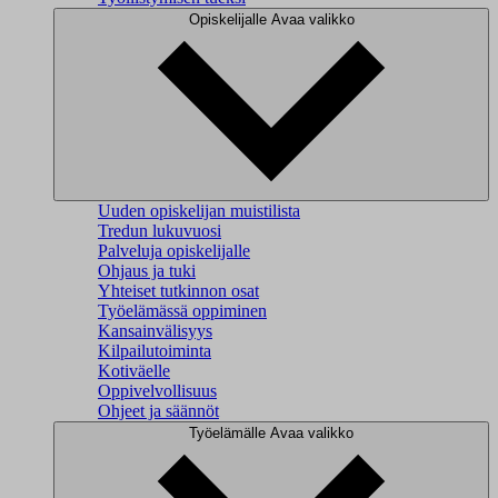
Opiskelijalle
Avaa valikko
Uuden opiskelijan muistilista
Tredun lukuvuosi
Palveluja opiskelijalle
Ohjaus ja tuki
Yhteiset tutkinnon osat
Työelämässä oppiminen
Kansainvälisyys
Kilpailutoiminta
Kotiväelle
Oppivelvollisuus
Ohjeet ja säännöt
Työelämälle
Avaa valikko