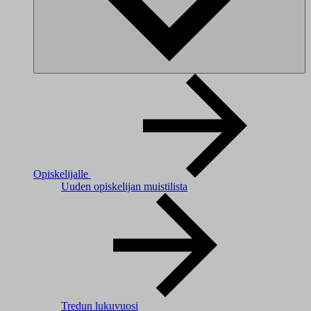
Opiskelijalle
Uuden opiskelijan muistilista
Tredun lukuvuosi