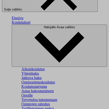
Sulje valikko
Etusivu
Koulutukset
Hakijalle
Avaa valikko
Aikuiskoulutus
Yhteishaku
Jatkuva haku
Oppisopimuskoulutus
Koulutustarjonta
Apua hakeutumiseen
Opoille
Tervetuloa tutustumaan
Opintojen rahoitus
Työllistymisen tueksi