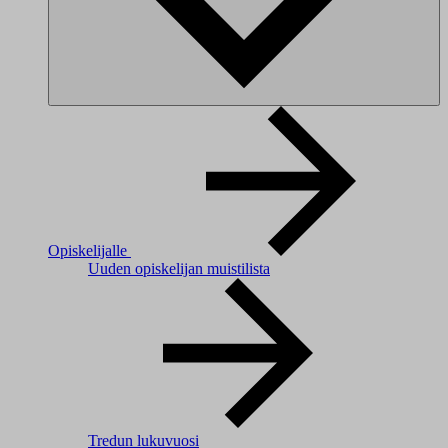
Opiskelijalle
Uuden opiskelijan muistilista
Tredun lukuvuosi