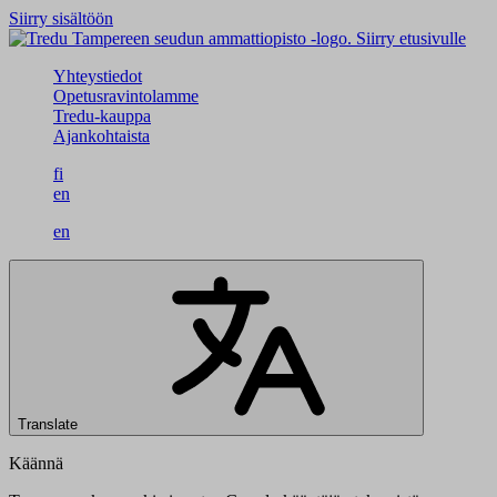
Siirry sisältöön
Siirry etusivulle
Yhteystiedot
Opetusravintolamme
Tredu-kauppa
Ajankohtaista
fi
en
en
Translate
Käännä