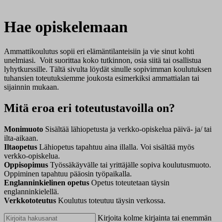
Hae opiskelemaan
Ammattikoulutus sopii eri elämäntilanteisiin ja vie sinut kohti
unelmiasi. Voit suorittaa koko tutkinnon, osia siitä tai osallistua
lyhytkurssille. Tältä sivulta löydät sinulle sopivimman koulutuksen
tuhansien toteutuksiemme joukosta esimerkiksi ammattialan tai
sijainnin mukaan.
Mitä eroa eri toteutustavoilla on?
Monimuoto
Sisältää lähiopetusta ja verkko-opiskelua päivä- ja/ tai
ilta-aikaan.
Iltaopetus
Lähiopetus tapahtuu aina illalla. Voi sisältää myös
verkko-opiskelua.
Oppisopimus
Työssäkäyvälle tai yrittäjälle sopiva koulutusmuoto.
Oppiminen tapahtuu pääosin työpaikalla.
Englanninkielinen opetus
Opetus toteutetaan täysin
englanninkielellä.
Verkkototeutus
Koulutus toteutuu täysin verkossa.
Kirjoita kolme kirjainta tai enemmän