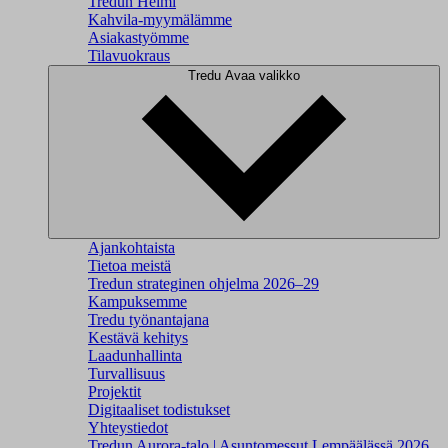
Tredun Helmi
Kahvila-myymälämme
Asiakastyömme
Tilavuokraus
Tredu
Avaa valikko
Ajankohtaista
Tietoa meistä
Tredun strateginen ohjelma 2026–29
Kampuksemme
Tredu työnantajana
Kestävä kehitys
Laadunhallinta
Turvallisuus
Projektit
Digitaaliset todistukset
Yhteystiedot
Tredun Aurora-talo | Asuntomessut Lempäälässä 2026