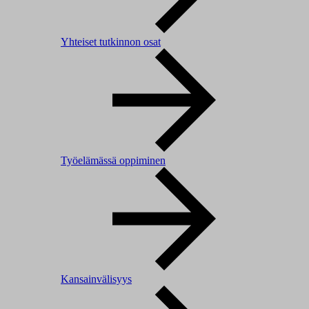
Yhteiset tutkinnon osat
Työelämässä oppiminen
Kansainvälisyys