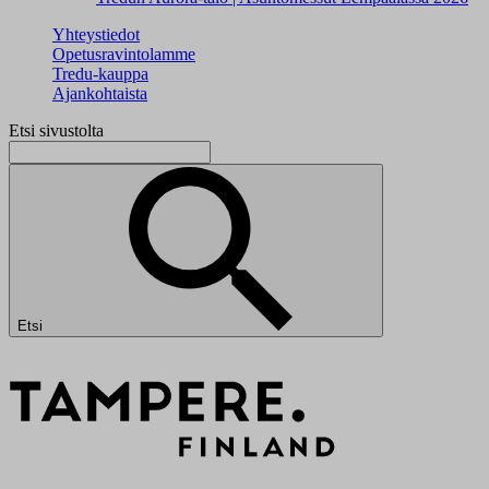
Yhteystiedot
Opetusravintolamme
Tredu-kauppa
Ajankohtaista
Etsi sivustolta
Etsi