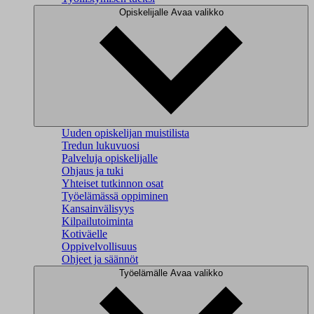
Opiskelijalle
Avaa valikko
Uuden opiskelijan muistilista
Tredun lukuvuosi
Palveluja opiskelijalle
Ohjaus ja tuki
Yhteiset tutkinnon osat
Työelämässä oppiminen
Kansainvälisyys
Kilpailutoiminta
Kotiväelle
Oppivelvollisuus
Ohjeet ja säännöt
Työelämälle
Avaa valikko