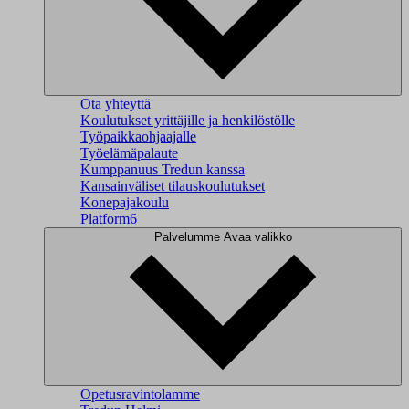
Ota yhteyttä
Koulutukset yrittäjille ja henkilöstölle
Työpaikkaohjaajalle
Työelämäpalaute
Kumppanuus Tredun kanssa
Kansainväliset tilauskoulutukset
Konepajakoulu
Platform6
Palvelumme
Avaa valikko
Opetusravintolamme