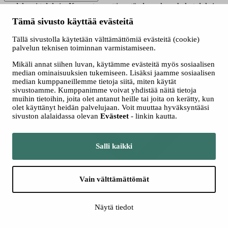
saadaksesi tuloksia. Kun automaattisen täydennyksen hakutuloksia
on saatavilla, käytä ylös- ja alasnuolinäppäimiä tarkasteluun ja
Tämä sivusto käyttää evästeitä
valintaan. Kosketuslaitteiden käyttäjille, tutki koskettamalla tai
pyyhkäisyeleillä.
Tällä sivustolla käytetään välttämättömiä evästeitä (cookie)
Näytä vain nyt haussa olevat
palvelun teknisen toiminnan varmistamiseen.
Valitse hakutapa
Mikäli annat siihen luvan, käytämme evästeitä myös sosiaalisen
Kaikki
median ominaisuuksien tukemiseen. Lisäksi jaamme sosiaalisen
Jatkuva haku
median kumppaneillemme tietoja siitä, miten käytät
Yhteishaku
sivustoamme. Kumppanimme voivat yhdistää näitä tietoja
muihin tietoihin, joita olet antanut heille tai joita on kerätty, kun
olet käyttänyt heidän palvelujaan. Voit muuttaa hyväksyntääsi
sivuston alalaidassa olevan
Evästeet
- linkin kautta.
Salli kaikki
Vain välttämättömät
Lisää hakuehtoja
Näytä tiedot