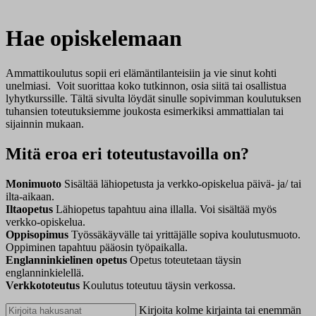
Hae opiskelemaan
Ammattikoulutus sopii eri elämäntilanteisiin ja vie sinut kohti
unelmiasi. Voit suorittaa koko tutkinnon, osia siitä tai osallistua
lyhytkurssille. Tältä sivulta löydät sinulle sopivimman koulutuksen
tuhansien toteutuksiemme joukosta esimerkiksi ammattialan tai
sijainnin mukaan.
Mitä eroa eri toteutustavoilla on?
Monimuoto
Sisältää lähiopetusta ja verkko-opiskelua päivä- ja/ tai
ilta-aikaan.
Iltaopetus
Lähiopetus tapahtuu aina illalla. Voi sisältää myös
verkko-opiskelua.
Oppisopimus
Työssäkäyvälle tai yrittäjälle sopiva koulutusmuoto.
Oppiminen tapahtuu pääosin työpaikalla.
Englanninkielinen opetus
Opetus toteutetaan täysin
englanninkielellä.
Verkkototeutus
Koulutus toteutuu täysin verkossa.
Kirjoita kolme kirjainta tai enemmän