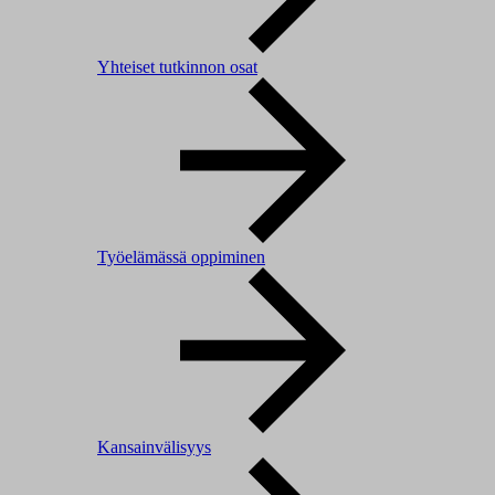
Yhteiset tutkinnon osat
Työelämässä oppiminen
Kansainvälisyys