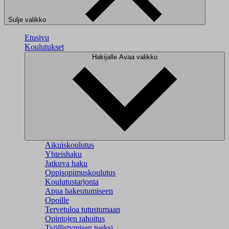
Sulje valikko
Etusivu
Koulutukset
Hakijalle
Avaa valikko
Aikuiskoulutus
Yhteishaku
Jatkuva haku
Oppisopimuskoulutus
Koulutustarjonta
Apua hakeutumiseen
Opoille
Tervetuloa tutustumaan
Opintojen rahoitus
Työllistymisen tueksi