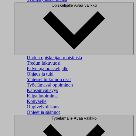
Opiskelijalle
Avaa valikko
Uuden opiskelijan muistilista
Tredun lukuvuosi
Palveluja opiskelijalle
Ohjaus ja tuki
Yhteiset tutkinnon osat
Työelämässä oppiminen
Kansainvälisyys
Kilpailutoiminta
Kotiväelle
Oppivelvollisuus
Ohjeet ja säännöt
Työelämälle
Avaa valikko