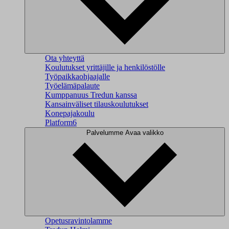
Ota yhteyttä
Koulutukset yrittäjille ja henkilöstölle
Työpaikkaohjaajalle
Työelämäpalaute
Kumppanuus Tredun kanssa
Kansainväliset tilauskoulutukset
Konepajakoulu
Platform6
Palvelumme
Avaa valikko
Opetusravintolamme