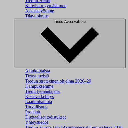
Tredun Helmi
Kahvila-myymälämme
Asiakastyömme
Tilavuokraus
Tredu
Avaa valikko
Ajankohtaista
Tietoa meistä
Tredun strateginen ohjelma 2026–29
Kampuksemme
Tredu työnantajana
Kestävä kehitys
Laadunhallinta
Turvallisuus
Projektit
Digitaaliset todistukset
Yhteystiedot
Tredun Aurora-talo | Asuntomessut Lempäälässä 2026