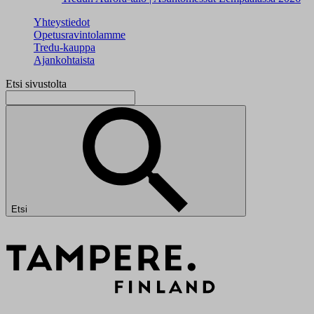
Yhteystiedot
Opetusravintolamme
Tredu-kauppa
Ajankohtaista
Etsi sivustolta
Etsi