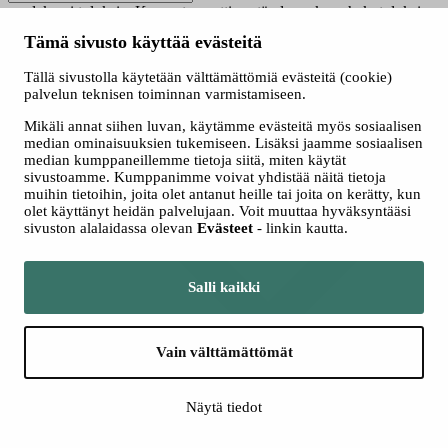
saadaksesi tuloksia. Kun automaattisen täydennyksen hakutuloksia
on saatavilla, käytä ylös- ja alasnuolinäppäimiä tarkasteluun ja
Tämä sivusto käyttää evästeitä
valintaan. Kosketuslaitteiden käyttäjille, tutki koskettamalla tai
pyyhkäisyeleillä.
Tällä sivustolla käytetään välttämättömiä evästeitä (cookie)
Näytä vain nyt haussa olevat
palvelun teknisen toiminnan varmistamiseen.
Valitse hakutapa
Mikäli annat siihen luvan, käytämme evästeitä myös sosiaalisen
Kaikki
median ominaisuuksien tukemiseen. Lisäksi jaamme sosiaalisen
Jatkuva haku
median kumppaneillemme tietoja siitä, miten käytät
Yhteishaku
sivustoamme. Kumppanimme voivat yhdistää näitä tietoja
muihin tietoihin, joita olet antanut heille tai joita on kerätty, kun
olet käyttänyt heidän palvelujaan. Voit muuttaa hyväksyntääsi
sivuston alalaidassa olevan
Evästeet
- linkin kautta.
Salli kaikki
Vain välttämättömät
Lisää hakuehtoja
Näytä tiedot