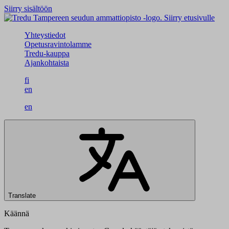
Siirry sisältöön
Siirry etusivulle
Yhteystiedot
Opetusravintolamme
Tredu-kauppa
Ajankohtaista
fi
en
en
Translate
Käännä