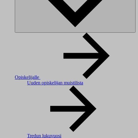
Opiskelijalle
Uuden opiskelijan muistilista
Tredun lukuvuosi