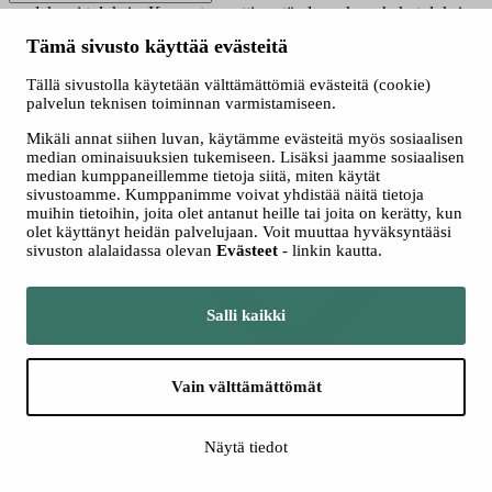
saadaksesi tuloksia. Kun automaattisen täydennyksen hakutuloksia
on saatavilla, käytä ylös- ja alasnuolinäppäimiä tarkasteluun ja
Tämä sivusto käyttää evästeitä
valintaan. Kosketuslaitteiden käyttäjille, tutki koskettamalla tai
pyyhkäisyeleillä.
Tällä sivustolla käytetään välttämättömiä evästeitä (cookie)
Näytä vain nyt haussa olevat
palvelun teknisen toiminnan varmistamiseen.
Valitse hakutapa
Mikäli annat siihen luvan, käytämme evästeitä myös sosiaalisen
Kaikki
median ominaisuuksien tukemiseen. Lisäksi jaamme sosiaalisen
Jatkuva haku
median kumppaneillemme tietoja siitä, miten käytät
Yhteishaku
sivustoamme. Kumppanimme voivat yhdistää näitä tietoja
muihin tietoihin, joita olet antanut heille tai joita on kerätty, kun
olet käyttänyt heidän palvelujaan. Voit muuttaa hyväksyntääsi
sivuston alalaidassa olevan
Evästeet
- linkin kautta.
Salli kaikki
Vain välttämättömät
Lisää hakuehtoja
Näytä tiedot