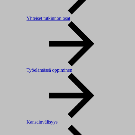
Yhteiset tutkinnon osat
Työelämässä oppiminen
Kansainvälisyys