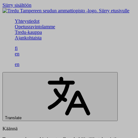
Siirry sisältöön
Siirry etusivulle
Yhteystiedot
Opetusravintolamme
Tredu-kauppa
Ajankohtaista
fi
en
en
Translate
Käännä