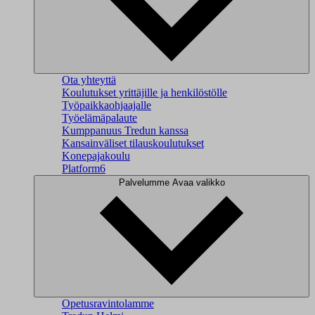
Ota yhteyttä
Koulutukset yrittäjille ja henkilöstölle
Työpaikkaohjaajalle
Työelämäpalaute
Kumppanuus Tredun kanssa
Kansainväliset tilauskoulutukset
Konepajakoulu
Platform6
Palvelumme
Avaa valikko
Opetusravintolamme