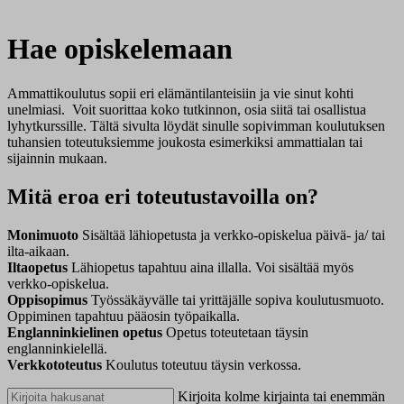
Hae opiskelemaan
Ammattikoulutus sopii eri elämäntilanteisiin ja vie sinut kohti
unelmiasi. Voit suorittaa koko tutkinnon, osia siitä tai osallistua
lyhytkurssille. Tältä sivulta löydät sinulle sopivimman koulutuksen
tuhansien toteutuksiemme joukosta esimerkiksi ammattialan tai
sijainnin mukaan.
Mitä eroa eri toteutustavoilla on?
Monimuoto
Sisältää lähiopetusta ja verkko-opiskelua päivä- ja/ tai
ilta-aikaan.
Iltaopetus
Lähiopetus tapahtuu aina illalla. Voi sisältää myös
verkko-opiskelua.
Oppisopimus
Työssäkäyvälle tai yrittäjälle sopiva koulutusmuoto.
Oppiminen tapahtuu pääosin työpaikalla.
Englanninkielinen opetus
Opetus toteutetaan täysin
englanninkielellä.
Verkkototeutus
Koulutus toteutuu täysin verkossa.
Kirjoita kolme kirjainta tai enemmän