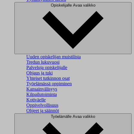
Opiskelijalle
Avaa valikko
Uuden opiskelijan muistilista
Tredun lukuvuosi
Palveluja opiskelijalle
Ohjaus ja tuki
Yhteiset tutkinnon osat
Työelämässä oppiminen
Kansainvälisyys
Kilpailutoiminta
Kotiväelle
Oppivelvollisuus
Ohjeet ja säännöt
Työelämälle
Avaa valikko