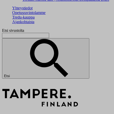
Yhteystiedot
Opetusravintolamme
Tredu-kauppa
Ajankohtaista
Etsi sivustolta
Etsi