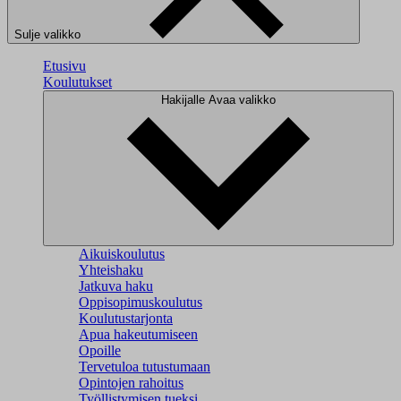
Sulje valikko
Etusivu
Koulutukset
Hakijalle
Avaa valikko
Aikuiskoulutus
Yhteishaku
Jatkuva haku
Oppisopimuskoulutus
Koulutustarjonta
Apua hakeutumiseen
Opoille
Tervetuloa tutustumaan
Opintojen rahoitus
Työllistymisen tueksi