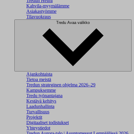
Tredun Helmi
Kahvila-myymälämme
Asiakastyömme
Tilavuokraus
Tredu
Avaa valikko
Ajankohtaista
Tietoa meistä
Tredun strateginen ohjelma 2026–29
Kampuksemme
Tredu työnantajana
Kestävä kehitys
Laadunhallinta
Turvallisuus
Projektit
Digitaaliset todistukset
Yhteystiedot
Tredun Aurora-talo | Asuntomessut Lempäälässä 2026