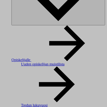
Opiskelijalle
Uuden opiskelijan muistilista
Tredun lukuvuosi