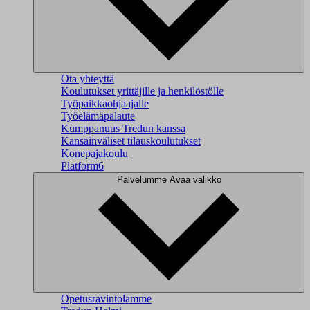
Ota yhteyttä
Koulutukset yrittäjille ja henkilöstölle
Työpaikkaohjaajalle
Työelämäpalaute
Kumppanuus Tredun kanssa
Kansainväliset tilauskoulutukset
Konepajakoulu
Platform6
Palvelumme
Avaa valikko
Opetusravintolamme