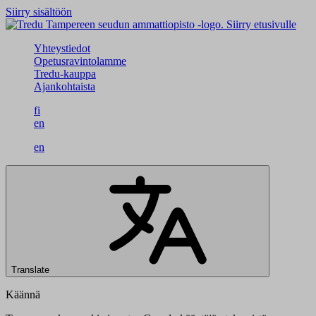
Siirry sisältöön
Siirry etusivulle
Yhteystiedot
Opetusravintolamme
Tredu-kauppa
Ajankohtaista
fi
en
en
Translate
Käännä