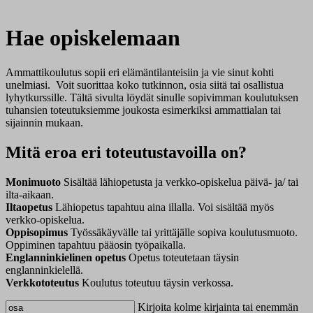
Hae opiskelemaan
Ammattikoulutus sopii eri elämäntilanteisiin ja vie sinut kohti
unelmiasi. Voit suorittaa koko tutkinnon, osia siitä tai osallistua
lyhytkurssille. Tältä sivulta löydät sinulle sopivimman koulutuksen
tuhansien toteutuksiemme joukosta esimerkiksi ammattialan tai
sijainnin mukaan.
Mitä eroa eri toteutustavoilla on?
Monimuoto
Sisältää lähiopetusta ja verkko-opiskelua päivä- ja/ tai
ilta-aikaan.
Iltaopetus
Lähiopetus tapahtuu aina illalla. Voi sisältää myös
verkko-opiskelua.
Oppisopimus
Työssäkäyvälle tai yrittäjälle sopiva koulutusmuoto.
Oppiminen tapahtuu pääosin työpaikalla.
Englanninkielinen opetus
Opetus toteutetaan täysin
englanninkielellä.
Verkkototeutus
Koulutus toteutuu täysin verkossa.
Kirjoita kolme kirjainta tai enemmän