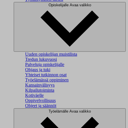
Opiskelijalle
Avaa valikko
Uuden opiskelijan muistilista
Tredun lukuvuosi
Palveluja opiskelijalle
Ohjaus ja tuki
Yhteiset tutkinnon osat
Työelämässä oppiminen
Kansainvälisyys
Kilpailutoiminta
Kotiväelle
Oppivelvollisuus
Ohjeet ja säännöt
Työelämälle
Avaa valikko