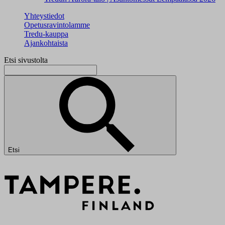
Yhteystiedot
Opetusravintolamme
Tredu-kauppa
Ajankohtaista
Etsi sivustolta
Etsi