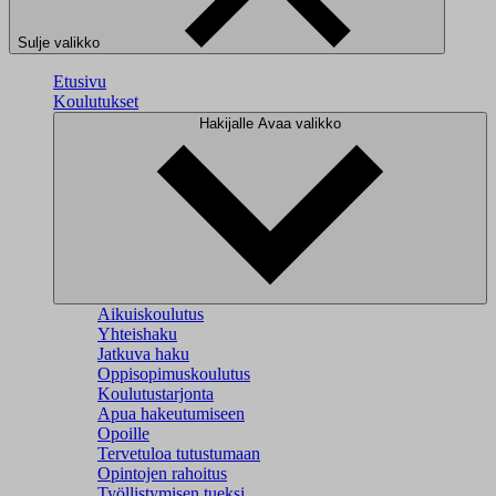
Sulje valikko
Etusivu
Koulutukset
Hakijalle
Avaa valikko
Aikuiskoulutus
Yhteishaku
Jatkuva haku
Oppisopimuskoulutus
Koulutustarjonta
Apua hakeutumiseen
Opoille
Tervetuloa tutustumaan
Opintojen rahoitus
Työllistymisen tueksi