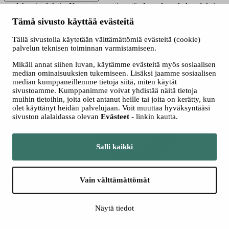
saadaksesi tuloksia. Kun automaattisen täydennyksen hakutuloksia
on saatavilla, käytä ylös- ja alasnuolinäppäimiä tarkasteluun ja
Tämä sivusto käyttää evästeitä
valintaan. Kosketuslaitteiden käyttäjille, tutki koskettamalla tai
pyyhkäisyeleillä.
Tällä sivustolla käytetään välttämättömiä evästeitä (cookie)
Näytä vain nyt haussa olevat
palvelun teknisen toiminnan varmistamiseen.
Valitse hakutapa
Mikäli annat siihen luvan, käytämme evästeitä myös sosiaalisen
Kaikki
median ominaisuuksien tukemiseen. Lisäksi jaamme sosiaalisen
Jatkuva haku
median kumppaneillemme tietoja siitä, miten käytät
Yhteishaku
sivustoamme. Kumppanimme voivat yhdistää näitä tietoja
muihin tietoihin, joita olet antanut heille tai joita on kerätty, kun
olet käyttänyt heidän palvelujaan. Voit muuttaa hyväksyntääsi
sivuston alalaidassa olevan
Evästeet
- linkin kautta.
Salli kaikki
Vain välttämättömät
Lisää hakuehtoja
Näytä tiedot