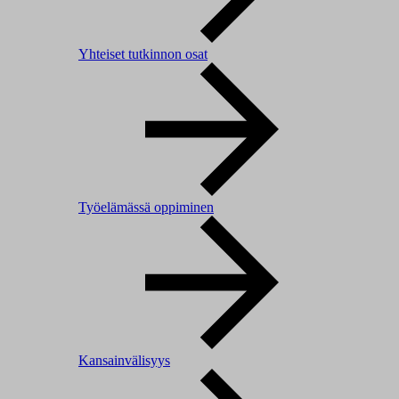
Yhteiset tutkinnon osat
Työelämässä oppiminen
Kansainvälisyys