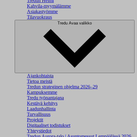
Tredun Helmi
Kahvila-myymälämme
Asiakastyömme
Tilavuokraus
Tredu
Avaa valikko
Ajankohtaista
Tietoa meistä
Tredun strateginen ohjelma 2026–29
Kampuksemme
Tredu työnantajana
Kestävä kehitys
Laadunhallinta
Turvallisuus
Projektit
Digitaaliset todistukset
Yhteystiedot
Tredun Aurora-talo | Asuntomessut Lempäälässä 2026