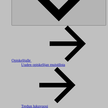
Opiskelijalle
Uuden opiskelijan muistilista
Tredun lukuvuosi