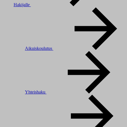
Hakijalle
Aikuiskoulutus
Yhteishaku