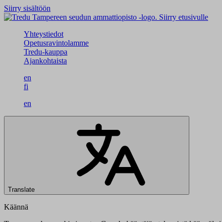
Siirry sisältöön
Siirry etusivulle
Yhteystiedot
Opetusravintolamme
Tredu-kauppa
Ajankohtaista
en
fi
en
Translate
Käännä