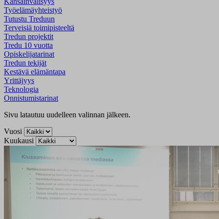
Kansainvälisyys
Työelämäyhteistyö
Tutustu Treduun
Terveisiä toimipisteeltä
Tredun projektit
Tredu 10 vuotta
Opiskelijatarinat
Tredun tekijät
Kestävä elämäntapa
Yrittäjyys
Teknologia
Onnistumistarinat
Sivu latautuu uudelleen valinnan jälkeen.
Vuosi
Kuukausi