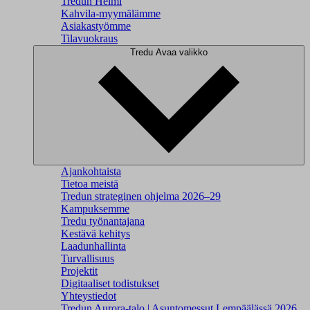
Tredun Helmi
Kahvila-myymälämme
Asiakastyömme
Tilavuokraus
Tredu
Avaa valikko
Ajankohtaista
Tietoa meistä
Tredun strateginen ohjelma 2026–29
Kampuksemme
Tredu työnantajana
Kestävä kehitys
Laadunhallinta
Turvallisuus
Projektit
Digitaaliset todistukset
Yhteystiedot
Tredun Aurora-talo | Asuntomessut Lempäälässä 2026