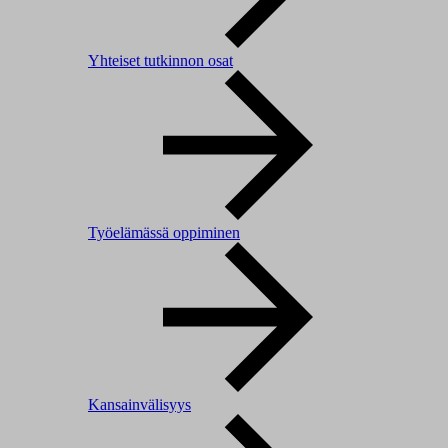
Yhteiset tutkinnon osat
Työelämässä oppiminen
Kansainvälisyys