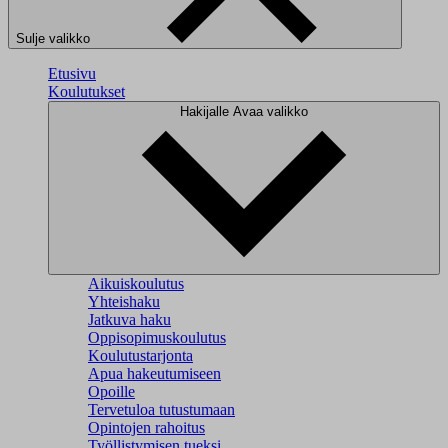
Sulje valikko
Etusivu
Koulutukset
Hakijalle
Avaa valikko
Aikuiskoulutus
Yhteishaku
Jatkuva haku
Oppisopimuskoulutus
Koulutustarjonta
Apua hakeutumiseen
Opoille
Tervetuloa tutustumaan
Opintojen rahoitus
Työllistymisen tueksi