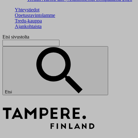
Yhteystiedot
Opetusravintolamme
Tredu-kauppa
Ajankohtaista
Etsi sivustolta
Etsi