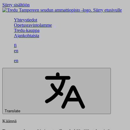
Siirry sisältöön
Siirry etusivulle
Yhteystiedot
Opetusravintolamme
Tredu-kauppa
Ajankohtaista
fi
en
en
Translate
Käännä