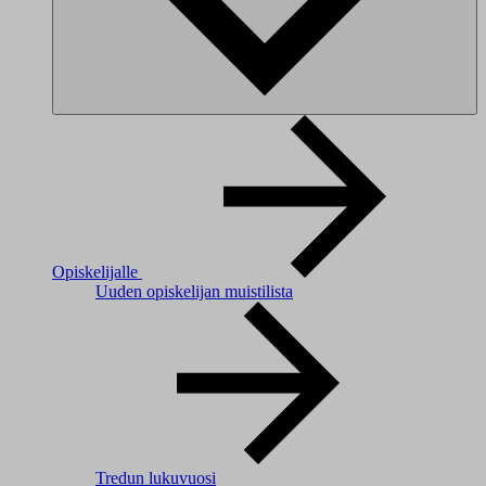
Opiskelijalle
Uuden opiskelijan muistilista
Tredun lukuvuosi