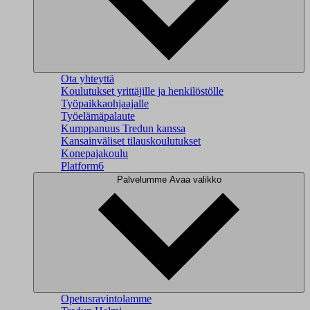
Ota yhteyttä
Koulutukset yrittäjille ja henkilöstölle
Työpaikkaohjaajalle
Työelämäpalaute
Kumppanuus Tredun kanssa
Kansainväliset tilauskoulutukset
Konepajakoulu
Platform6
Palvelumme
Avaa valikko
Opetusravintolamme