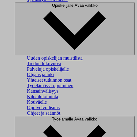
Opiskelijalle
Avaa valikko
Uuden opiskelijan muistilista
Tredun lukuvuosi
Palveluja opiskelijalle
Ohjaus ja tuki
Yhteiset tutkinnon osat
Työelämässä oppiminen
Kansainvälisyys
Kilpailutoiminta
Kotiväelle
Oppivelvollisuus
Ohjeet ja säännöt
Työelämälle
Avaa valikko