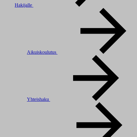
Hakijalle
Aikuiskoulutus
Yhteishaku