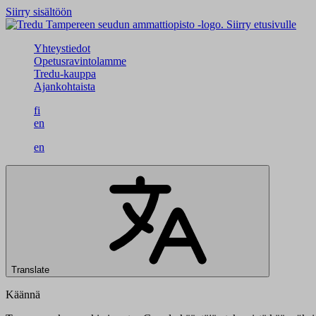
Siirry sisältöön
Siirry etusivulle
Yhteystiedot
Opetusravintolamme
Tredu-kauppa
Ajankohtaista
fi
en
en
Translate
Käännä