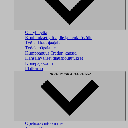
Ota yhteyttä
Koulutukset yrittäjille ja henkilöstölle
Työpaikkaohjaajalle
Työelämäpalaute
Kumppanuus Tredun kanssa
Kansainväliset tilauskoulutukset
Konepajakoulu
Platform6
Palvelumme
Avaa valikko
Opetusravintolamme