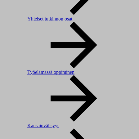
Yhteiset tutkinnon osat
Työelämässä oppiminen
Kansainvälisyys