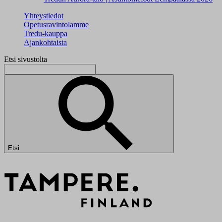
Yhteystiedot
Opetusravintolamme
Tredu-kauppa
Ajankohtaista
Etsi sivustolta
Etsi