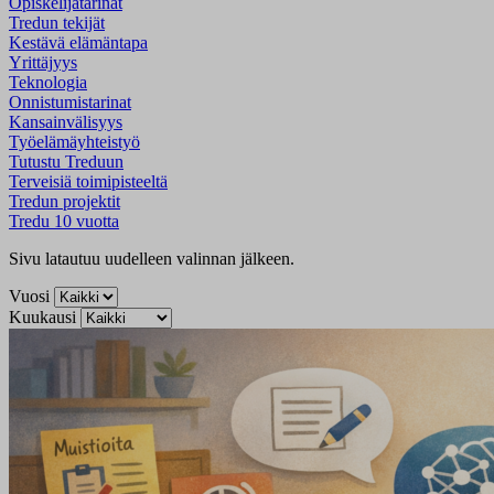
Opiskelijatarinat
Tredun tekijät
Kestävä elämäntapa
Yrittäjyys
Teknologia
Onnistumistarinat
Kansainvälisyys
Työelämäyhteistyö
Tutustu Treduun
Terveisiä toimipisteeltä
Tredun projektit
Tredu 10 vuotta
Sivu latautuu uudelleen valinnan jälkeen.
Vuosi
Kuukausi