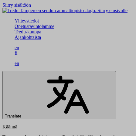
Siirry sisältöön
Siirry etusivulle
Yhteystiedot
Opetusravintolamme
Tredu-kauppa
Ajankohtaista
en
fi
en
Translate
Käännä