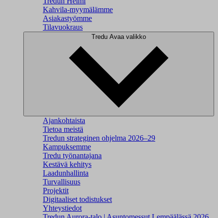
Tredun Helmi
Kahvila-myymälämme
Asiakastyömme
Tilavuokraus
Tredu
Avaa valikko
Ajankohtaista
Tietoa meistä
Tredun strateginen ohjelma 2026–29
Kampuksemme
Tredu työnantajana
Kestävä kehitys
Laadunhallinta
Turvallisuus
Projektit
Digitaaliset todistukset
Yhteystiedot
Tredun Aurora-talo | Asuntomessut Lempäälässä 2026