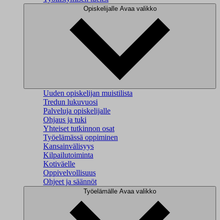
Opiskelijalle
Avaa valikko
Uuden opiskelijan muistilista
Tredun lukuvuosi
Palveluja opiskelijalle
Ohjaus ja tuki
Yhteiset tutkinnon osat
Työelämässä oppiminen
Kansainvälisyys
Kilpailutoiminta
Kotiväelle
Oppivelvollisuus
Ohjeet ja säännöt
Työelämälle
Avaa valikko