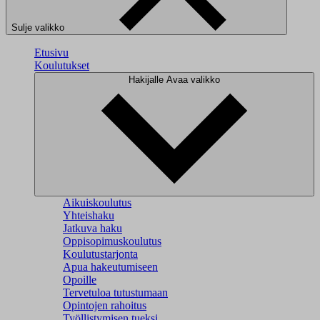
Sulje valikko
Etusivu
Koulutukset
Hakijalle
Avaa valikko
Aikuiskoulutus
Yhteishaku
Jatkuva haku
Oppisopimuskoulutus
Koulutustarjonta
Apua hakeutumiseen
Opoille
Tervetuloa tutustumaan
Opintojen rahoitus
Työllistymisen tueksi