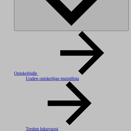
Opiskelijalle
Uuden opiskelijan muistilista
Tredun lukuvuosi