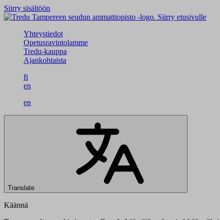
Siirry sisältöön
Siirry etusivulle
Yhteystiedot
Opetusravintolamme
Tredu-kauppa
Ajankohtaista
fi
en
en
Translate
Käännä