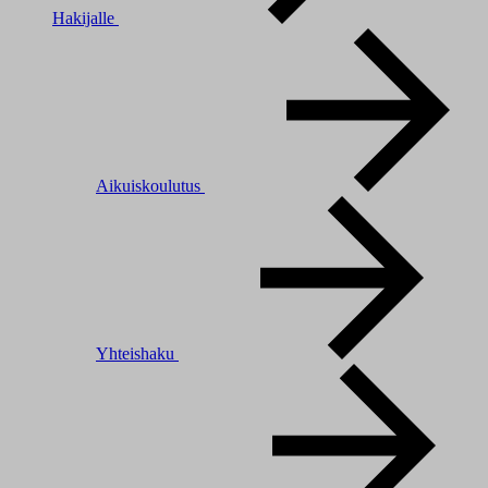
Hakijalle
Aikuiskoulutus
Yhteishaku