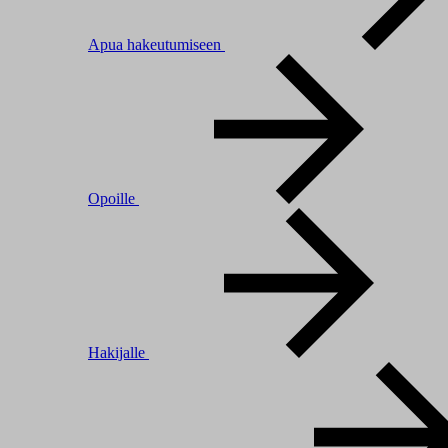
Apua hakeutumiseen
Opoille
Hakijalle