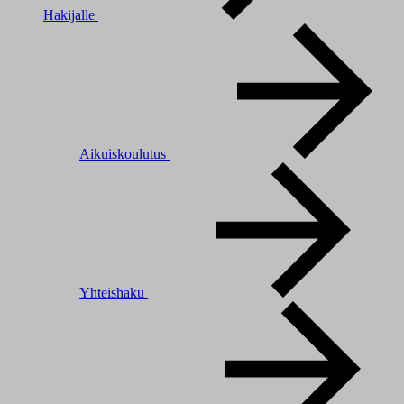
Hakijalle
Aikuiskoulutus
Yhteishaku