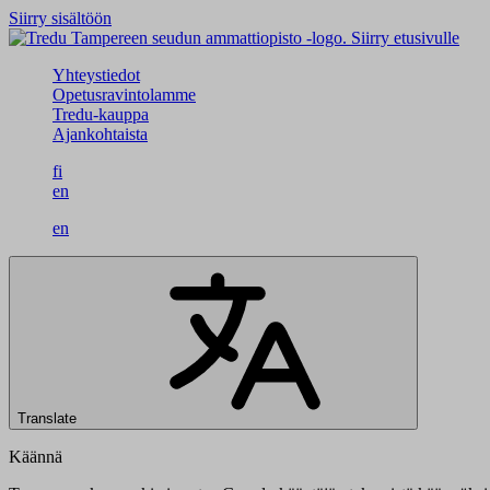
Siirry sisältöön
Siirry etusivulle
Yhteystiedot
Opetusravintolamme
Tredu-kauppa
Ajankohtaista
fi
en
en
Translate
Käännä