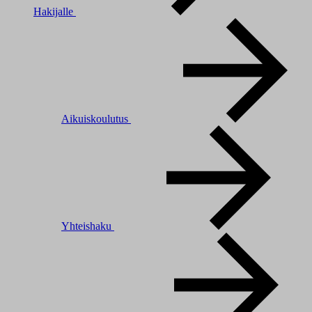
Hakijalle
Aikuiskoulutus
Yhteishaku