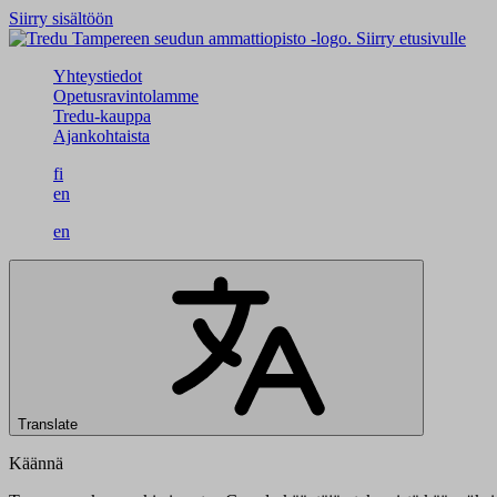
Siirry sisältöön
Siirry etusivulle
Yhteystiedot
Opetusravintolamme
Tredu-kauppa
Ajankohtaista
fi
en
en
Translate
Käännä