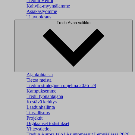
Tredun Helmi
Kahvila-myymälämme
Asiakastyömme
Tilavuokraus
Tredu
Avaa valikko
Ajankohtaista
Tietoa meistä
Tredun strateginen ohjelma 2026–29
Kampuksemme
Tredu työnantajana
Kestävä kehitys
Laadunhallinta
Turvallisuus
Projektit
Digitaaliset todistukset
Yhteystiedot
Tredun Aurora-talo | Asuntomessut Lempäälässä 2026