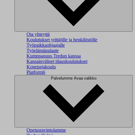
Ota yhteyttä
Koulutukset yrittäjille ja henkilöstölle
Työpaikkaohjaajalle
Työelämäpalaute
Kumppanuus Tredun kanssa
Kansainväliset tilauskoulutukset
Konepajakoulu
Platform6
Palvelumme
Avaa valikko
Opetusravintolamme