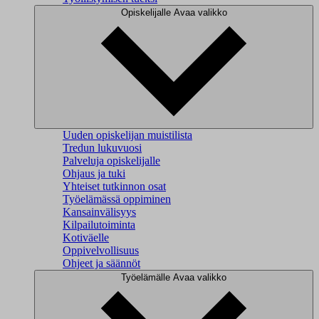
Opiskelijalle
Avaa valikko
Uuden opiskelijan muistilista
Tredun lukuvuosi
Palveluja opiskelijalle
Ohjaus ja tuki
Yhteiset tutkinnon osat
Työelämässä oppiminen
Kansainvälisyys
Kilpailutoiminta
Kotiväelle
Oppivelvollisuus
Ohjeet ja säännöt
Työelämälle
Avaa valikko