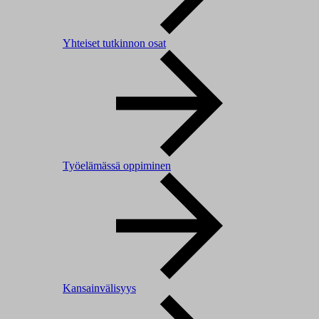
Yhteiset tutkinnon osat
Työelämässä oppiminen
Kansainvälisyys