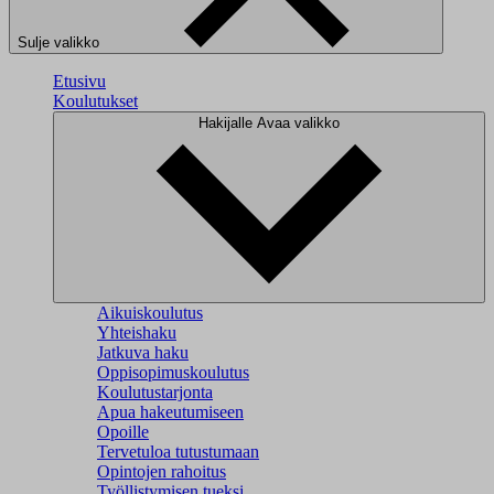
Sulje valikko
Etusivu
Koulutukset
Hakijalle
Avaa valikko
Aikuiskoulutus
Yhteishaku
Jatkuva haku
Oppisopimuskoulutus
Koulutustarjonta
Apua hakeutumiseen
Opoille
Tervetuloa tutustumaan
Opintojen rahoitus
Työllistymisen tueksi