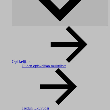
Opiskelijalle
Uuden opiskelijan muistilista
Tredun lukuvuosi