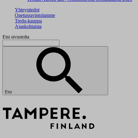
Yhteystiedot
Opetusravintolamme
Tredu-kauppa
Ajankohtaista
Etsi sivustolta
Etsi