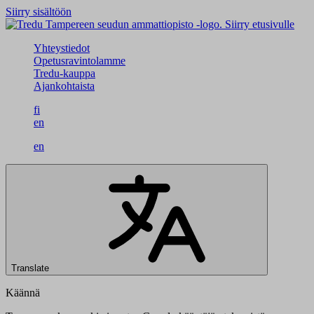
Siirry sisältöön
Siirry etusivulle
Yhteystiedot
Opetusravintolamme
Tredu-kauppa
Ajankohtaista
fi
en
en
Translate
Käännä