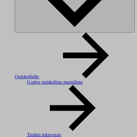
Opiskelijalle
Uuden opiskelijan muistilista
Tredun lukuvuosi