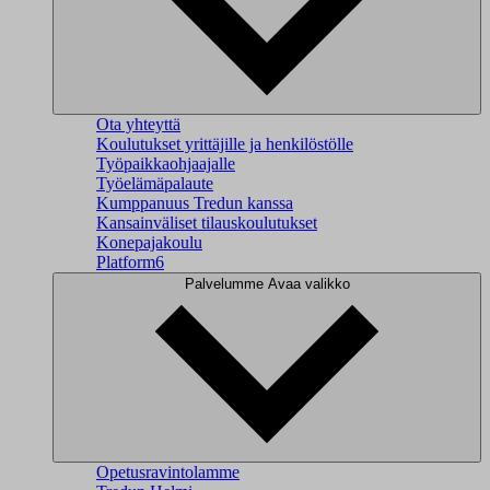
Ota yhteyttä
Koulutukset yrittäjille ja henkilöstölle
Työpaikkaohjaajalle
Työelämäpalaute
Kumppanuus Tredun kanssa
Kansainväliset tilauskoulutukset
Konepajakoulu
Platform6
Palvelumme
Avaa valikko
Opetusravintolamme