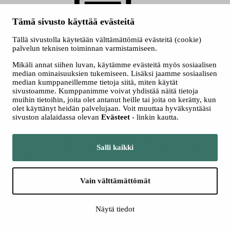
Tämä sivusto käyttää evästeitä
Tällä sivustolla käytetään välttämättömiä evästeitä (cookie)
palvelun teknisen toiminnan varmistamiseen.
Kuuntele
Kuuntele
Mikäli annat siihen luvan, käytämme evästeitä myös sosiaalisen
median ominaisuuksien tukemiseen. Lisäksi jaamme sosiaalisen
Turvallinen ympäristö rakennetaan
median kumppaneillemme tietoja siitä, miten käytät
sivustoamme. Kumppanimme voivat yhdistää näitä tietoja
yhdessä.
muihin tietoihin, joita olet antanut heille tai joita on kerätty, kun
olet käyttänyt heidän palvelujaan. Voit muuttaa hyväksyntääsi
sivuston alalaidassa olevan
Evästeet
- linkin kautta.
Meille on tärkeää, että arki sujuu ja jokainen opiskelija ja työntekijä
kokee olonsa turvalliseksi. Siksi seuraamme tarkasti
turvallisuusympäristöämme, teemme ohjeistuksia erilaisiin tilanteisiin
ja satsaamme erityisesti ikävien tilanteiden ennalta ehkäisyyn.
Salli kaikki
Turvallinen opiskelupaikka ei kuitenkaan synny vain ohjeilla, se
rakennetaan yhdessä.
Vain välttämättömät
Tavoitteenamme on, että Treduun on kiva tulla – ihan jokaisen.
Tärkeitä yhteystietoja
Näytä tiedot
Yleinen hätänumero 112
– akuutissa hätätilanteessa soita