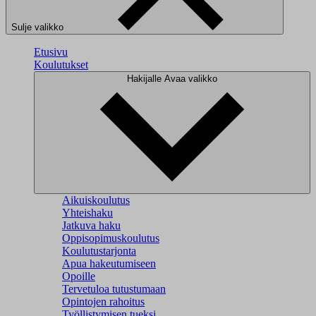
Sulje valikko
Etusivu
Koulutukset
Hakijalle
Avaa valikko
Aikuiskoulutus
Yhteishaku
Jatkuva haku
Oppisopimuskoulutus
Koulutustarjonta
Apua hakeutumiseen
Opoille
Tervetuloa tutustumaan
Opintojen rahoitus
Työllistymisen tueksi