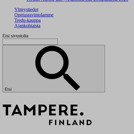
Yhteystiedot
Opetusravintolamme
Tredu-kauppa
Ajankohtaista
Etsi sivustolta
Etsi