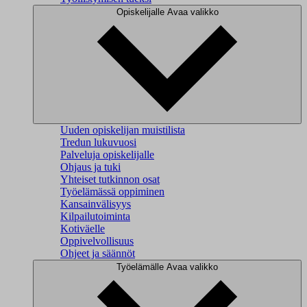
Opiskelijalle
Avaa valikko
Uuden opiskelijan muistilista
Tredun lukuvuosi
Palveluja opiskelijalle
Ohjaus ja tuki
Yhteiset tutkinnon osat
Työelämässä oppiminen
Kansainvälisyys
Kilpailutoiminta
Kotiväelle
Oppivelvollisuus
Ohjeet ja säännöt
Työelämälle
Avaa valikko