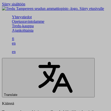
Siirry sisältöön
Siirry etusivulle
Yhteystiedot
Opetusravintolamme
Tredu-kauppa
Ajankohtaista
fi
en
en
Translate
Käännä