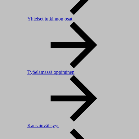
Yhteiset tutkinnon osat
Työelämässä oppiminen
Kansainvälisyys