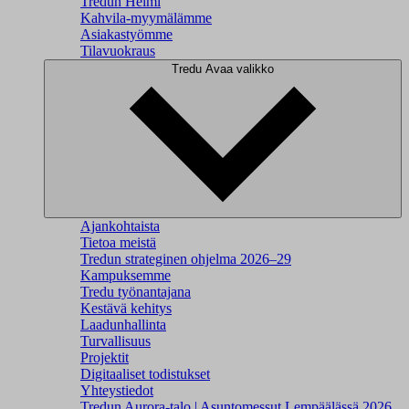
Tredun Helmi
Kahvila-myymälämme
Asiakastyömme
Tilavuokraus
Tredu
Avaa valikko
Ajankohtaista
Tietoa meistä
Tredun strateginen ohjelma 2026–29
Kampuksemme
Tredu työnantajana
Kestävä kehitys
Laadunhallinta
Turvallisuus
Projektit
Digitaaliset todistukset
Yhteystiedot
Tredun Aurora-talo | Asuntomessut Lempäälässä 2026