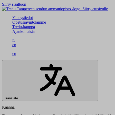
Siirry sisältöön
Siirry etusivulle
Yhteystiedot
Opetusravintolamme
Tredu-kauppa
Ajankohtaista
fi
en
en
Translate
Käännä