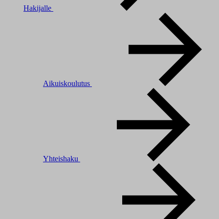
Hakijalle
Aikuiskoulutus
Yhteishaku