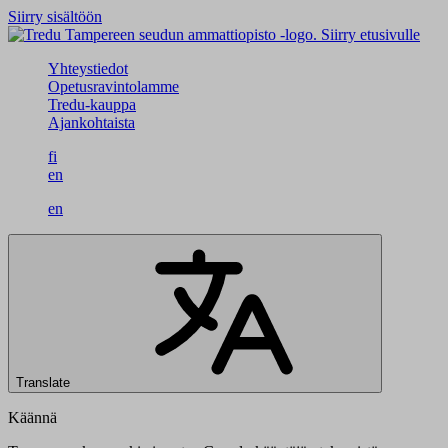
Siirry sisältöön
Siirry etusivulle
Yhteystiedot
Opetusravintolamme
Tredu-kauppa
Ajankohtaista
fi
en
en
Translate
Käännä