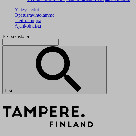
Yhteystiedot
Opetusravintolamme
Tredu-kauppa
Ajankohtaista
Etsi sivustolta
Etsi