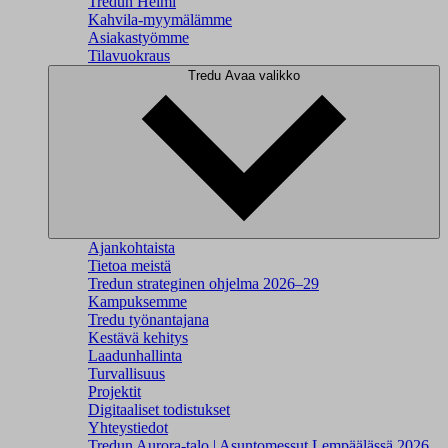
Tredun Helmi
Kahvila-myymälämme
Asiakastyömme
Tilavuokraus
Tredu
Avaa valikko
Ajankohtaista
Tietoa meistä
Tredun strateginen ohjelma 2026–29
Kampuksemme
Tredu työnantajana
Kestävä kehitys
Laadunhallinta
Turvallisuus
Projektit
Digitaaliset todistukset
Yhteystiedot
Tredun Aurora-talo | Asuntomessut Lempäälässä 2026