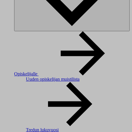
Opiskelijalle
Uuden opiskelijan muistilista
Tredun lukuvuosi