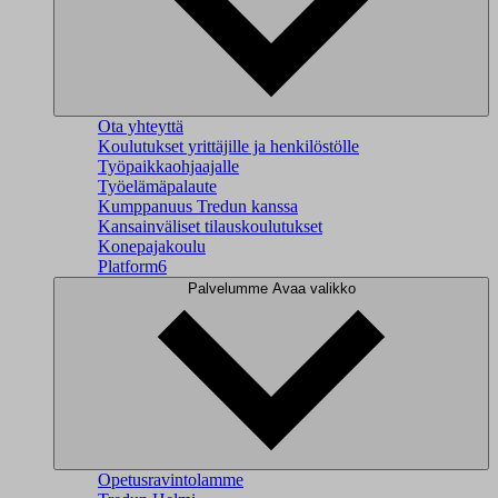
Ota yhteyttä
Koulutukset yrittäjille ja henkilöstölle
Työpaikkaohjaajalle
Työelämäpalaute
Kumppanuus Tredun kanssa
Kansainväliset tilauskoulutukset
Konepajakoulu
Platform6
Palvelumme
Avaa valikko
Opetusravintolamme