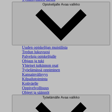
Opiskelijalle
Avaa valikko
Uuden opiskelijan muistilista
Tredun lukuvuosi
Palveluja opiskelijalle
Ohjaus ja tuki
Yhteiset tutkinnon osat
Työelämässä oppiminen
Kansainvälisyys
Kilpailutoiminta
Kotiväelle
Oppivelvollisuus
Ohjeet ja säännöt
Työelämälle
Avaa valikko