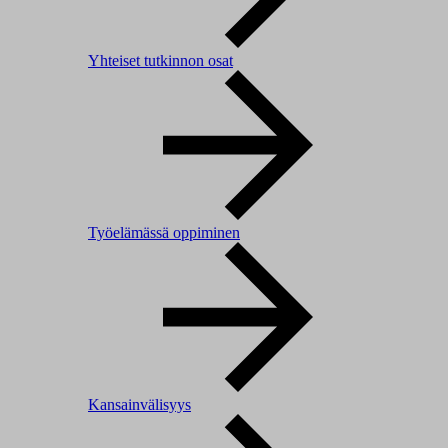
Yhteiset tutkinnon osat
Työelämässä oppiminen
Kansainvälisyys