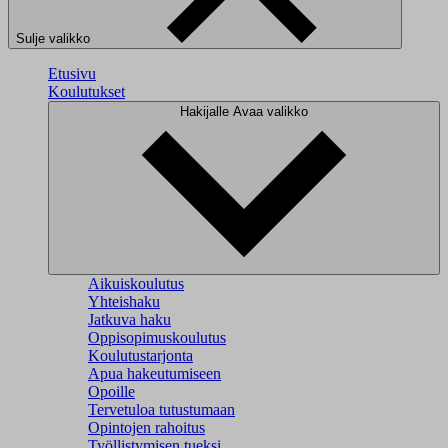
Sulje valikko
Etusivu
Koulutukset
Hakijalle
Avaa valikko
Aikuiskoulutus
Yhteishaku
Jatkuva haku
Oppisopimuskoulutus
Koulutustarjonta
Apua hakeutumiseen
Opoille
Tervetuloa tutustumaan
Opintojen rahoitus
Työllistymisen tueksi