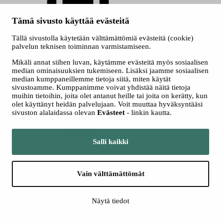
Tämä sivusto käyttää evästeitä
Tällä sivustolla käytetään välttämättömiä evästeitä (cookie)
palvelun teknisen toiminnan varmistamiseen.
Mikäli annat siihen luvan, käytämme evästeitä myös sosiaalisen
10.7.2026 -
median ominaisuuksien tukemiseen. Lisäksi jaamme sosiaalisen
9.8.2026
median kumppaneillemme tietoja siitä, miten käytät
sivustoamme. Kumppanimme voivat yhdistää näitä tietoja
muihin tietoihin, joita olet antanut heille tai joita on kerätty, kun
olet käyttänyt heidän palvelujaan. Voit muuttaa hyväksyntääsi
sivuston alalaidassa olevan
Evästeet
- linkin kautta.
Salli kaikki
Lempäälä, Saikka
Lempäälän Asuntomessuille 2026 valmistui Tredun Aurora-talo
Vain välttämättömät
Tredun Aurora-talo on koko Tredun yhteinen ponnistus.
Rakensimme yhdessä kodin tuleville asukkaille. Yksikerroksinen,
hirsirunkoinen omakotitalo valmistui toukokuussa 2026 Lempäälän
Näytä tiedot
Asuntomessuille. Tredun Aurora-talo tarjoaa modernia
asumismukavuutta ekologisessa paketissa, ja sen suunnittelussa on