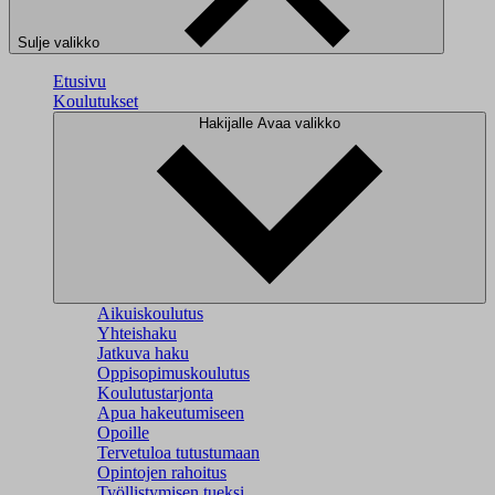
Sulje valikko
Etusivu
Koulutukset
Hakijalle
Avaa valikko
Aikuiskoulutus
Yhteishaku
Jatkuva haku
Oppisopimuskoulutus
Koulutustarjonta
Apua hakeutumiseen
Opoille
Tervetuloa tutustumaan
Opintojen rahoitus
Työllistymisen tueksi