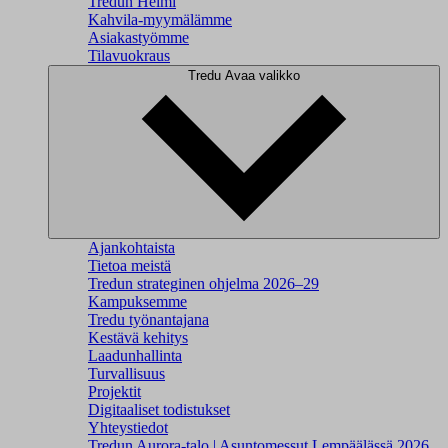
Tredun Helmi
Kahvila-myymälämme
Asiakastyömme
Tilavuokraus
Tredu
Avaa valikko
Ajankohtaista
Tietoa meistä
Tredun strateginen ohjelma 2026–29
Kampuksemme
Tredu työnantajana
Kestävä kehitys
Laadunhallinta
Turvallisuus
Projektit
Digitaaliset todistukset
Yhteystiedot
Tredun Aurora-talo | Asuntomessut Lempäälässä 2026