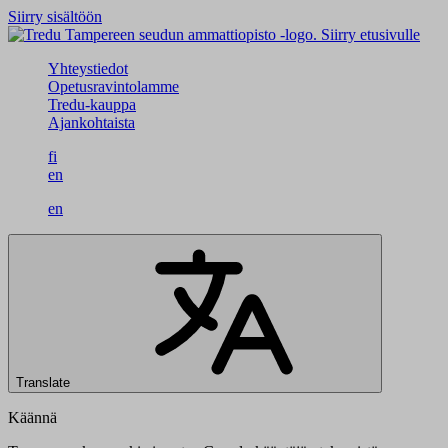
Siirry sisältöön
Siirry etusivulle
Yhteystiedot
Opetusravintolamme
Tredu-kauppa
Ajankohtaista
fi
en
en
Translate
Käännä