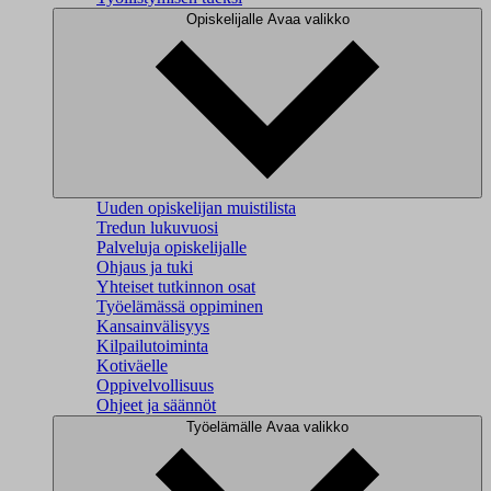
Opiskelijalle
Avaa valikko
Uuden opiskelijan muistilista
Tredun lukuvuosi
Palveluja opiskelijalle
Ohjaus ja tuki
Yhteiset tutkinnon osat
Työelämässä oppiminen
Kansainvälisyys
Kilpailutoiminta
Kotiväelle
Oppivelvollisuus
Ohjeet ja säännöt
Työelämälle
Avaa valikko