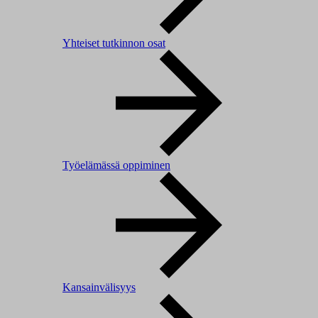
Yhteiset tutkinnon osat
Työelämässä oppiminen
Kansainvälisyys