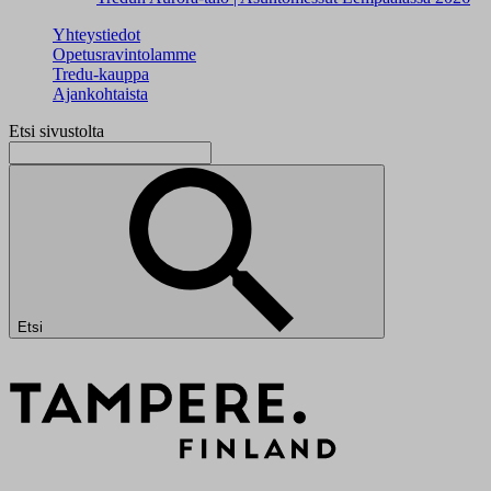
Yhteystiedot
Opetusravintolamme
Tredu-kauppa
Ajankohtaista
Etsi sivustolta
Etsi