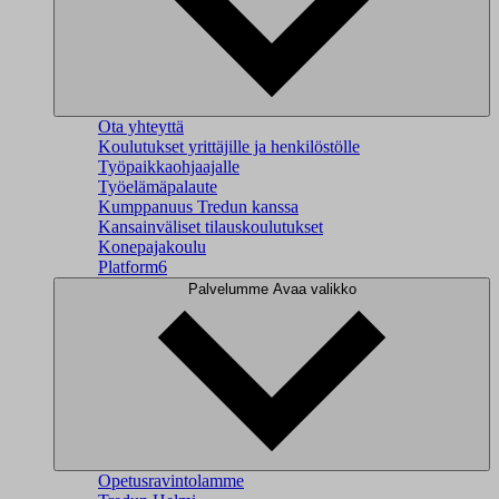
Ota yhteyttä
Koulutukset yrittäjille ja henkilöstölle
Työpaikkaohjaajalle
Työelämäpalaute
Kumppanuus Tredun kanssa
Kansainväliset tilauskoulutukset
Konepajakoulu
Platform6
Palvelumme
Avaa valikko
Opetusravintolamme