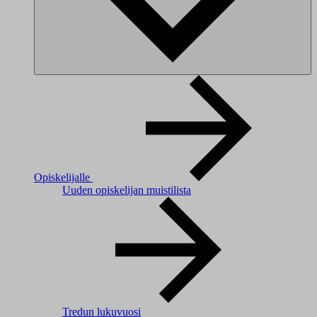
Opiskelijalle
Uuden opiskelijan muistilista
Tredun lukuvuosi