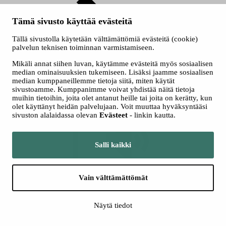
Tämä sivusto käyttää evästeitä
Tällä sivustolla käytetään välttämättömiä evästeitä (cookie)
palvelun teknisen toiminnan varmistamiseen.
Mikäli annat siihen luvan, käytämme evästeitä myös sosiaalisen
median ominaisuuksien tukemiseen. Lisäksi jaamme sosiaalisen
Toisen asteen koulutuksen lukuvuosimaksut
median kumppaneillemme tietoja siitä, miten käytät
sivustoamme. Kumppanimme voivat yhdistää näitä tietoja
muihin tietoihin, joita olet antanut heille tai joita on kerätty, kun
olet käyttänyt heidän palvelujaan. Voit muuttaa hyväksyntääsi
sivuston alalaidassa olevan
Evästeet
- linkin kautta.
Salli kaikki
Kuuntele
Kuuntele
Vain välttämättömät
Jos aloitat opinnot 1.8.2026 jälkeen ja olet EU- ja ETA-alueen
ulkopuolisen maan kansalainen, saatat joutua maksamaan
lukuvuosimaksun ammatillisessa koulutuksessa.
Näytä tiedot
Suomessa jo asuvien henkilöiden kohdalla ratkaisevaa on
oleskeluluvan peruste.