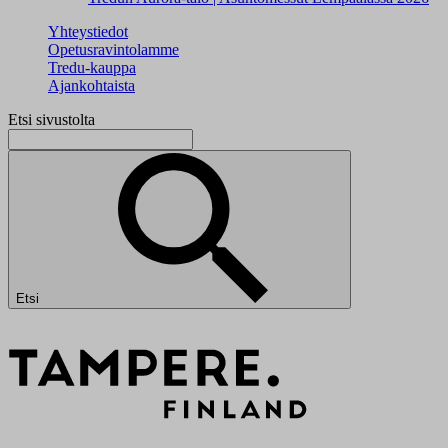
Yhteystiedot
Opetusravintolamme
Tredu-kauppa
Ajankohtaista
Etsi sivustolta
Etsi