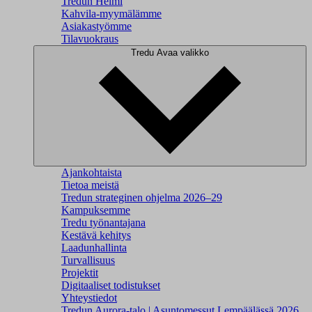
Tredun Helmi
Kahvila-myymälämme
Asiakastyömme
Tilavuokraus
Tredu
Avaa valikko
Ajankohtaista
Tietoa meistä
Tredun strateginen ohjelma 2026–29
Kampuksemme
Tredu työnantajana
Kestävä kehitys
Laadunhallinta
Turvallisuus
Projektit
Digitaaliset todistukset
Yhteystiedot
Tredun Aurora-talo | Asuntomessut Lempäälässä 2026