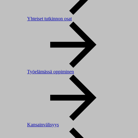
Yhteiset tutkinnon osat
Työelämässä oppiminen
Kansainvälisyys