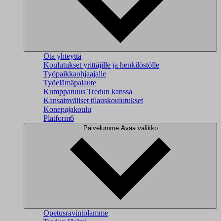
Ota yhteyttä
Koulutukset yrittäjille ja henkilöstölle
Työpaikkaohjaajalle
Työelämäpalaute
Kumppanuus Tredun kanssa
Kansainväliset tilauskoulutukset
Konepajakoulu
Platform6
Palvelumme
Avaa valikko
Opetusravintolamme