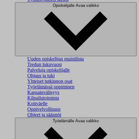
Opiskelijalle
Avaa valikko
Uuden opiskelijan muistilista
Tredun lukuvuosi
Palveluja opiskelijalle
Ohjaus ja tuki
Yhteiset tutkinnon osat
Työelämässä oppiminen
Kansainvälisyys
Kilpailutoiminta
Kotiväelle
Oppivelvollisuus
Ohjeet ja säännöt
Työelämälle
Avaa valikko