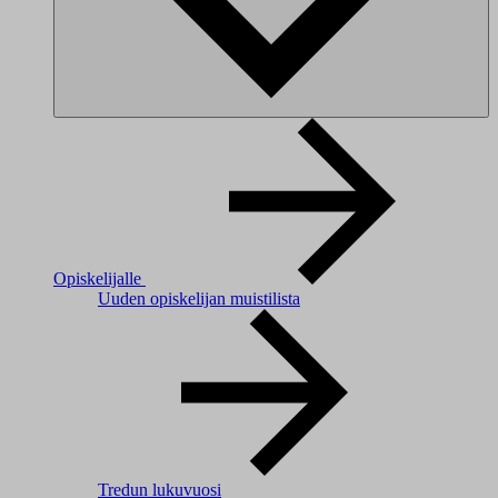
Opiskelijalle
Uuden opiskelijan muistilista
Tredun lukuvuosi