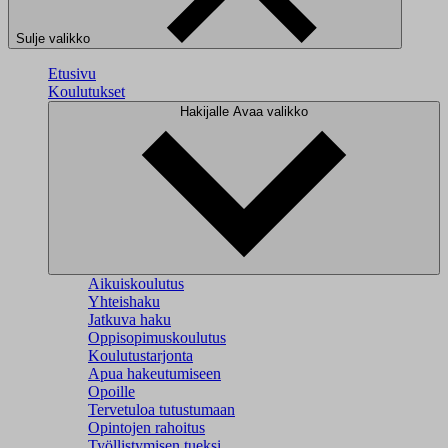
Sulje valikko
Etusivu
Koulutukset
Hakijalle
Avaa valikko
Aikuiskoulutus
Yhteishaku
Jatkuva haku
Oppisopimuskoulutus
Koulutustarjonta
Apua hakeutumiseen
Opoille
Tervetuloa tutustumaan
Opintojen rahoitus
Työllistymisen tueksi