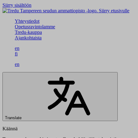
Siirry sisältöön
Siirry etusivulle
Yhteystiedot
Opetusravintolamme
Tredu-kauppa
Ajankohtaista
en
fi
en
Translate
Käännä