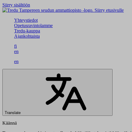
Siirry sisältöön
Siirry etusivulle
Yhteystiedot
Opetusravintolamme
Tredu-kauppa
Ajankohtaista
fi
en
en
Translate
Käännä