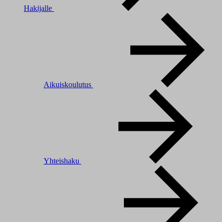
Hakijalle
Aikuiskoulutus
Yhteishaku