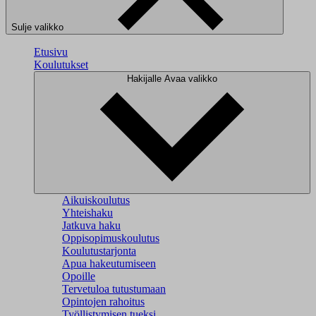
Sulje valikko
Etusivu
Koulutukset
Hakijalle
Avaa valikko
Aikuiskoulutus
Yhteishaku
Jatkuva haku
Oppisopimuskoulutus
Koulutustarjonta
Apua hakeutumiseen
Opoille
Tervetuloa tutustumaan
Opintojen rahoitus
Työllistymisen tueksi