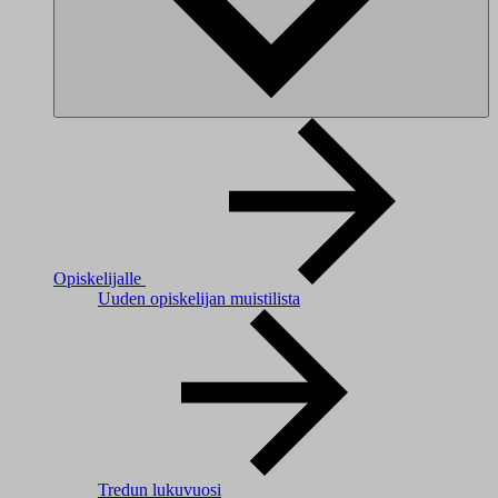
Opiskelijalle
Uuden opiskelijan muistilista
Tredun lukuvuosi