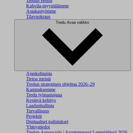
Tredun Helmi
Kahvila-myymälämme
Asiakastyömme
Tilavuokraus
Tredu
Avaa valikko
Ajankohtaista
Tietoa meistä
Tredun strateginen ohjelma 2026–29
Kampuksemme
Tredu työnantajana
Kestävä kehitys
Laadunhallinta
Turvallisuus
Projektit
Digitaaliset todistukset
Yhteystiedot
Tredun Aurora-talo | Asuntomessut Lempäälässä 2026