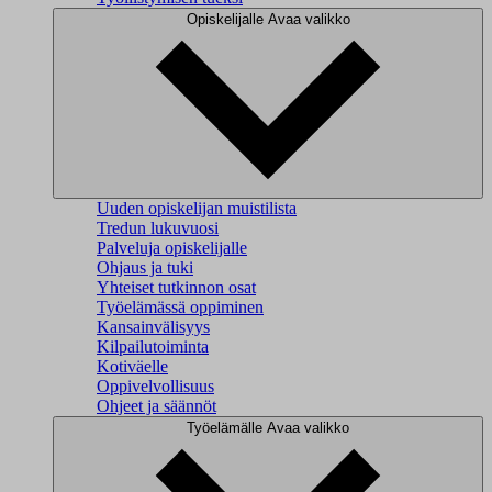
Opiskelijalle
Avaa valikko
Uuden opiskelijan muistilista
Tredun lukuvuosi
Palveluja opiskelijalle
Ohjaus ja tuki
Yhteiset tutkinnon osat
Työelämässä oppiminen
Kansainvälisyys
Kilpailutoiminta
Kotiväelle
Oppivelvollisuus
Ohjeet ja säännöt
Työelämälle
Avaa valikko