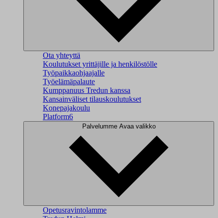
Ota yhteyttä
Koulutukset yrittäjille ja henkilöstölle
Työpaikkaohjaajalle
Työelämäpalaute
Kumppanuus Tredun kanssa
Kansainväliset tilauskoulutukset
Konepajakoulu
Platform6
Palvelumme
Avaa valikko
Opetusravintolamme