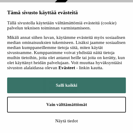
Tämä sivusto käyttää evästeitä
Metsäalan luonnonhoito
Tällä sivustolla käytetään välttämättömiä evästeitä (cookie)
palvelun teknisen toiminnan varmistamiseen.
Lyhytkoulutus
Mikäli annat siihen luvan, käytämme evästeitä myös sosiaalisen
Metsäalan luonnonhoito
median ominaisuuksien tukemiseen. Lisäksi jaamme sosiaalisen
median kumppaneillemme tietoja siitä, miten käytät
sivustoamme. Kumppanimme voivat yhdistää näitä tietoja
Kurun kampus järjestää luonnonhoitokoulutusta Ylöjärvellä. Päivitä
muihin tietoihin, joita olet antanut heille tai joita on kerätty, kun
luonnonhoito-osaamisesi vaatimusten mukaiseksi!
olet käyttänyt heidän palvelujaan. Voit muuttaa hyväksyntääsi
sivuston alalaidassa olevan
Evästeet
- linkin kautta.
Salli kaikki
Vain välttämättömät
Kuuntele
Kuuntele
Näytä tiedot