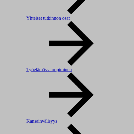
Yhteiset tutkinnon osat
Työelämässä oppiminen
Kansainvälisyys