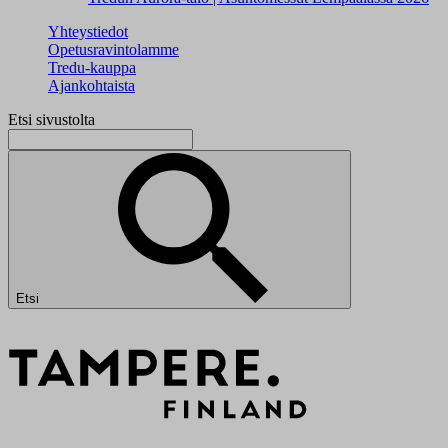
Yhteystiedot
Opetusravintolamme
Tredu-kauppa
Ajankohtaista
Etsi sivustolta
Etsi