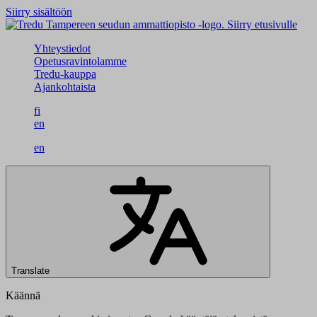
Siirry sisältöön
Siirry etusivulle
Yhteystiedot
Opetusravintolamme
Tredu-kauppa
Ajankohtaista
fi
en
en
Translate
Käännä