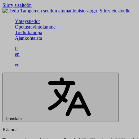
Siirry sisältöön
Siirry etusivulle
Yhteystiedot
Opetusravintolamme
Tredu-kauppa
Ajankohtaista
fi
en
en
Translate
Käännä