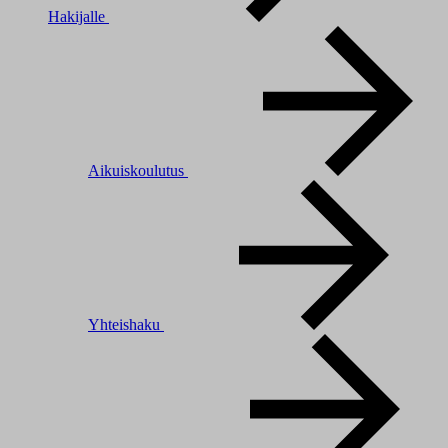
Hakijalle
Aikuiskoulutus
Yhteishaku