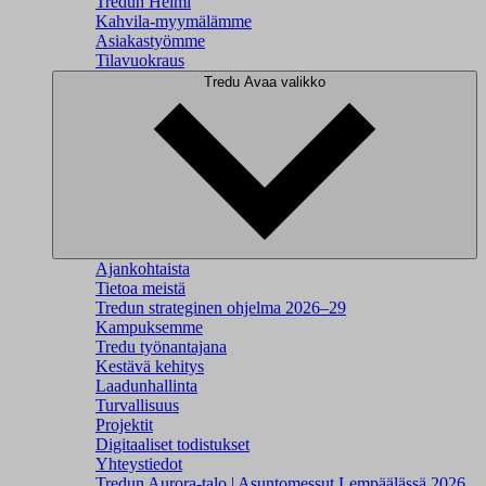
Tredun Helmi
Kahvila-myymälämme
Asiakastyömme
Tilavuokraus
Tredu
Avaa valikko
Ajankohtaista
Tietoa meistä
Tredun strateginen ohjelma 2026–29
Kampuksemme
Tredu työnantajana
Kestävä kehitys
Laadunhallinta
Turvallisuus
Projektit
Digitaaliset todistukset
Yhteystiedot
Tredun Aurora-talo | Asuntomessut Lempäälässä 2026