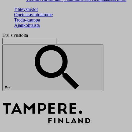
Yhteystiedot
Opetusravintolamme
Tredu-kauppa
Ajankohtaista
Etsi sivustolta
Etsi