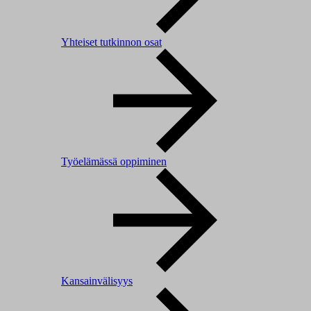
Yhteiset tutkinnon osat
Työelämässä oppiminen
Kansainvälisyys