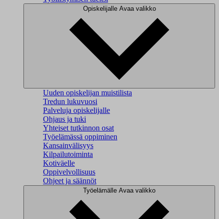
Opiskelijalle
Avaa valikko
Uuden opiskelijan muistilista
Tredun lukuvuosi
Palveluja opiskelijalle
Ohjaus ja tuki
Yhteiset tutkinnon osat
Työelämässä oppiminen
Kansainvälisyys
Kilpailutoiminta
Kotiväelle
Oppivelvollisuus
Ohjeet ja säännöt
Työelämälle
Avaa valikko