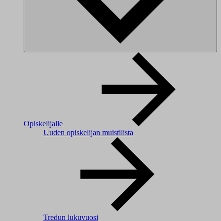
Opiskelijalle
Uuden opiskelijan muistilista
Tredun lukuvuosi