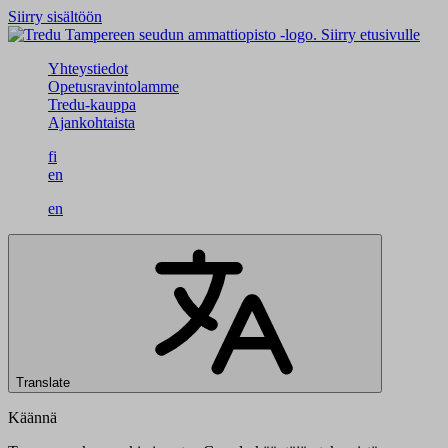
Siirry sisältöön
Siirry etusivulle
Yhteystiedot
Opetusravintolamme
Tredu-kauppa
Ajankohtaista
fi
en
en
Translate
Käännä