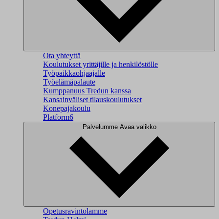
Ota yhteyttä
Koulutukset yrittäjille ja henkilöstölle
Työpaikkaohjaajalle
Työelämäpalaute
Kumppanuus Tredun kanssa
Kansainväliset tilauskoulutukset
Konepajakoulu
Platform6
Palvelumme
Avaa valikko
Opetusravintolamme