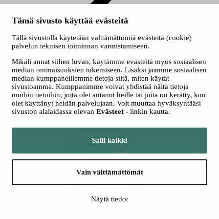
Tämä sivusto käyttää evästeitä
Teollisen pintakäsittelyalan työtehtävät työllistävät
Tällä sivustolla käytetään välttämättömiä evästeitä (cookie)
palvelun teknisen toiminnan varmistamiseen.
Pintakäsittelyalan perustutkinto/Korroosionestomaalaus tai
Jauhemaalaus
Mikäli annat siihen luvan, käytämme evästeitä myös sosiaalisen
median ominaisuuksien tukemiseen. Lisäksi jaamme sosiaalisen
Teollisen pintakäsittelyalan työtehtävät työllistävät
median kumppaneillemme tietoja siitä, miten käytät
sivustoamme. Kumppanimme voivat yhdistää näitä tietoja
muihin tietoihin, joita olet antanut heille tai joita on kerätty, kun
Työvoimakoulutus on tarkoitettu ensisijaisesti työttömille ja
olet käyttänyt heidän palvelujaan. Voit muuttaa hyväksyntääsi
työttömyysuhan alaisille henkilöille, jotka tarvitsevat koulutusta
sivuston alalaidassa olevan
Evästeet
- linkin kautta.
työllistyäkseen.
Salli kaikki
Vain välttämättömät
Kuuntele
Kuuntele
Näytä tiedot