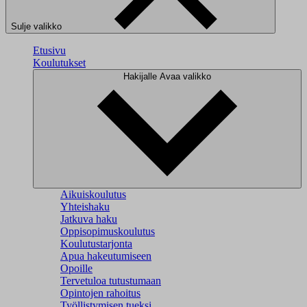
Sulje valikko
Etusivu
Koulutukset
Hakijalle
Avaa valikko
Aikuiskoulutus
Yhteishaku
Jatkuva haku
Oppisopimuskoulutus
Koulutustarjonta
Apua hakeutumiseen
Opoille
Tervetuloa tutustumaan
Opintojen rahoitus
Työllistymisen tueksi