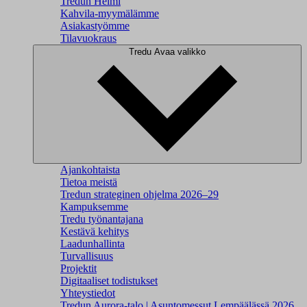
Tredun Helmi
Kahvila-myymälämme
Asiakastyömme
Tilavuokraus
Tredu
Avaa valikko
Ajankohtaista
Tietoa meistä
Tredun strateginen ohjelma 2026–29
Kampuksemme
Tredu työnantajana
Kestävä kehitys
Laadunhallinta
Turvallisuus
Projektit
Digitaaliset todistukset
Yhteystiedot
Tredun Aurora-talo | Asuntomessut Lempäälässä 2026