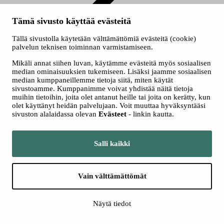
Tämä sivusto käyttää evästeitä
Valmentaudu työpaikkaohjaajaksi verkossa
Tällä sivustolla käytetään välttämättömiä evästeitä (cookie)
palvelun teknisen toiminnan varmistamiseen.
Valmentaudu työpaikkaohjaajaksi verkossa
Mikäli annat siihen luvan, käytämme evästeitä myös sosiaalisen
Valmentaudu työpaikkaohjaajaksi verkossa
median ominaisuuksien tukemiseen. Lisäksi jaamme sosiaalisen
median kumppaneillemme tietoja siitä, miten käytät
sivustoamme. Kumppanimme voivat yhdistää näitä tietoja
Työpaikkaohjaajan tehtävä on tärkeä. Sen menestyksekäs
muihin tietoihin, joita olet antanut heille tai joita on kerätty, kun
hoitaminen edellyttää perehtymistä työelämässä oppimisen
olet käyttänyt heidän palvelujaan. Voit muuttaa hyväksyntääsi
käytäntöihin eli suunnitteluun, toteutukseen ja osaamisen arviointiin.
sivuston alalaidassa olevan
Evästeet
- linkin kautta.
Nyt sinulla on mahdollisuus kehittää näitä taitoja työpaikkaohjaajien
verkkovalmennuksessa!
Salli kaikki
Ilmoittaudu koulutukseen Tredu-
kaupassa!
Vain välttämättömät
Hakuaika Haussa nyt!
Näytä tiedot