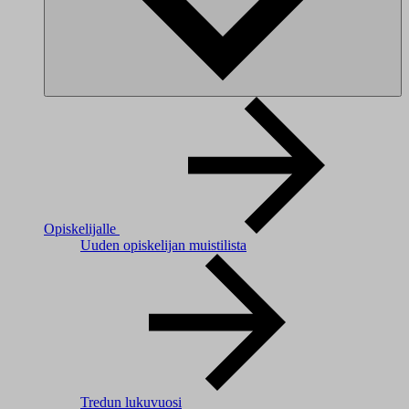
Opiskelijalle
Uuden opiskelijan muistilista
Tredun lukuvuosi