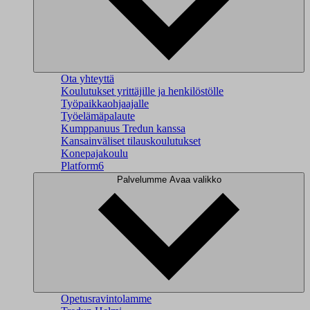
Ota yhteyttä
Koulutukset yrittäjille ja henkilöstölle
Työpaikkaohjaajalle
Työelämäpalaute
Kumppanuus Tredun kanssa
Kansainväliset tilauskoulutukset
Konepajakoulu
Platform6
Palvelumme
Avaa valikko
Opetusravintolamme