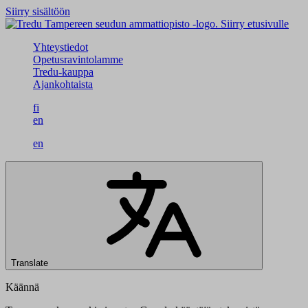
Siirry sisältöön
Siirry etusivulle
Yhteystiedot
Opetusravintolamme
Tredu-kauppa
Ajankohtaista
fi
en
en
Translate
Käännä