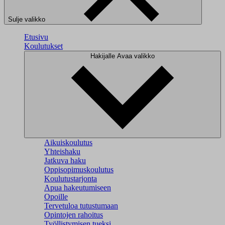
Sulje valikko
Etusivu
Koulutukset
Hakijalle
Avaa valikko
Aikuiskoulutus
Yhteishaku
Jatkuva haku
Oppisopimuskoulutus
Koulutustarjonta
Apua hakeutumiseen
Opoille
Tervetuloa tutustumaan
Opintojen rahoitus
Työllistymisen tueksi