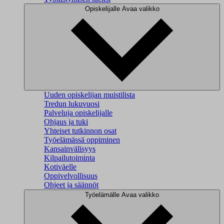
Opiskelijalle
Avaa valikko
Uuden opiskelijan muistilista
Tredun lukuvuosi
Palveluja opiskelijalle
Ohjaus ja tuki
Yhteiset tutkinnon osat
Työelämässä oppiminen
Kansainvälisyys
Kilpailutoiminta
Kotiväelle
Oppivelvollisuus
Ohjeet ja säännöt
Työelämälle
Avaa valikko