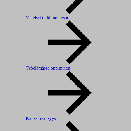
Yhteiset tutkinnon osat
Työelämässä oppiminen
Kansainvälisyys