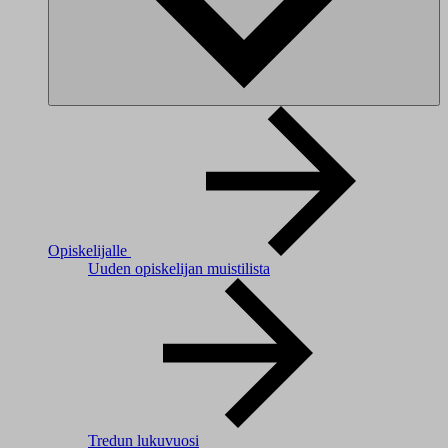
Opiskelijalle
Uuden opiskelijan muistilista
Tredun lukuvuosi