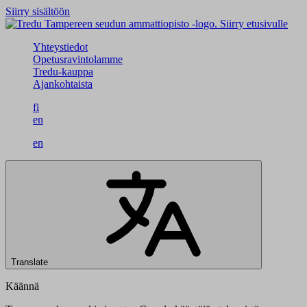
Siirry sisältöön
Siirry etusivulle
Yhteystiedot
Opetusravintolamme
Tredu-kauppa
Ajankohtaista
fi
en
en
Translate
Käännä