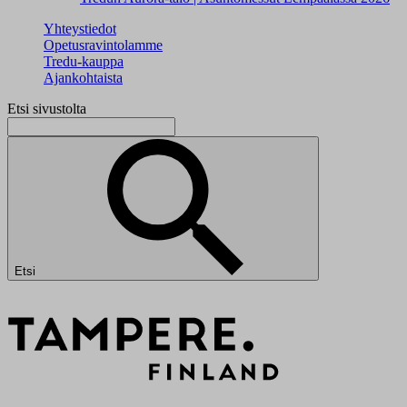
Yhteystiedot
Opetusravintolamme
Tredu-kauppa
Ajankohtaista
Etsi sivustolta
Etsi