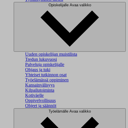
Opiskelijalle
Avaa valikko
Uuden opiskelijan muistilista
Tredun lukuvuosi
Palveluja opiskelijalle
Ohjaus ja tuki
Yhteiset tutkinnon osat
Työelämässä oppiminen
Kansainvälisyys
Kilpailutoiminta
Kotiväelle
Oppivelvollisuus
Ohjeet ja säännöt
Työelämälle
Avaa valikko