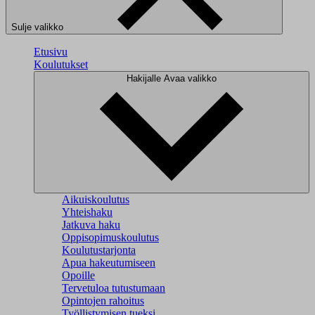
Sulje valikko
Etusivu
Koulutukset
Hakijalle
Avaa valikko
Aikuiskoulutus
Yhteishaku
Jatkuva haku
Oppisopimuskoulutus
Koulutustarjonta
Apua hakeutumiseen
Opoille
Tervetuloa tutustumaan
Opintojen rahoitus
Työllistymisen tueksi