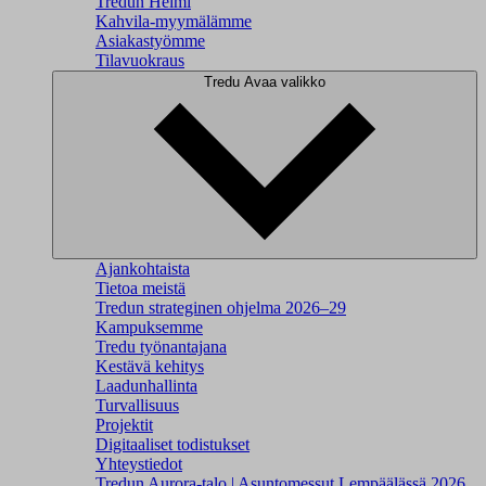
Tredun Helmi
Kahvila-myymälämme
Asiakastyömme
Tilavuokraus
Tredu
Avaa valikko
Ajankohtaista
Tietoa meistä
Tredun strateginen ohjelma 2026–29
Kampuksemme
Tredu työnantajana
Kestävä kehitys
Laadunhallinta
Turvallisuus
Projektit
Digitaaliset todistukset
Yhteystiedot
Tredun Aurora-talo | Asuntomessut Lempäälässä 2026