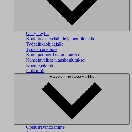
Ota yhteyttä
Koulutukset yrittäjille ja henkilöstölle
Työpaikkaohjaajalle
Työelämäpalaute
Kumppanuus Tredun kanssa
Kansainväliset tilauskoulutukset
Konepajakoulu
Platform6
Palvelumme
Avaa valikko
Opetusravintolamme