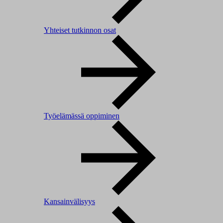
Yhteiset tutkinnon osat
Työelämässä oppiminen
Kansainvälisyys