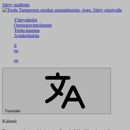
Siirry sisältöön
Siirry etusivulle
Yhteystiedot
Opetusravintolamme
Tredu-kauppa
Ajankohtaista
fi
en
en
Translate
Käännä