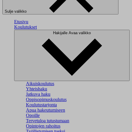
Sulje valikko
Etusivu
Koulutukset
Hakijalle
Avaa valikko
Aikuiskoulutus
Yhteishaku
Jatkuva haku
Oppisopimuskoulutus
Koulutustarjonta
Apua hakeutumiseen
Opoille
Tervetuloa tutustumaan
Opintojen rahoitus
Työllistymisen tueksi