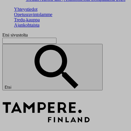
Yhteystiedot
Opetusravintolamme
Tredu-kauppa
Ajankohtaista
Etsi sivustolta
Etsi