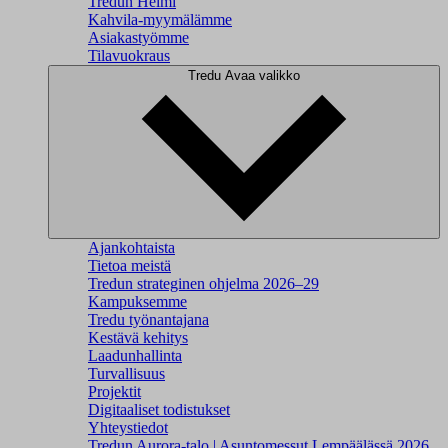
Tredun Helmi
Kahvila-myymälämme
Asiakastyömme
Tilavuokraus
Tredu
Avaa valikko
Ajankohtaista
Tietoa meistä
Tredun strateginen ohjelma 2026–29
Kampuksemme
Tredu työnantajana
Kestävä kehitys
Laadunhallinta
Turvallisuus
Projektit
Digitaaliset todistukset
Yhteystiedot
Tredun Aurora-talo | Asuntomessut Lempäälässä 2026