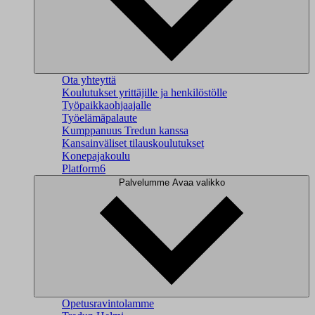
Ota yhteyttä
Koulutukset yrittäjille ja henkilöstölle
Työpaikkaohjaajalle
Työelämäpalaute
Kumppanuus Tredun kanssa
Kansainväliset tilauskoulutukset
Konepajakoulu
Platform6
Palvelumme
Avaa valikko
Opetusravintolamme