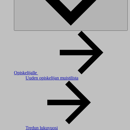
Opiskelijalle
Uuden opiskelijan muistilista
Tredun lukuvuosi