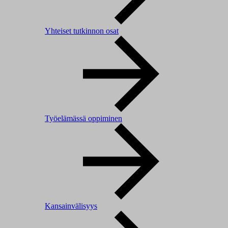
Yhteiset tutkinnon osat
Työelämässä oppiminen
Kansainvälisyys