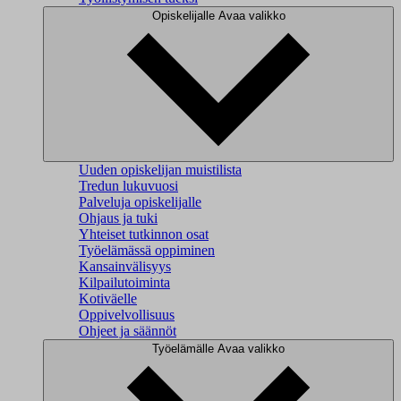
Opiskelijalle
Avaa valikko
Uuden opiskelijan muistilista
Tredun lukuvuosi
Palveluja opiskelijalle
Ohjaus ja tuki
Yhteiset tutkinnon osat
Työelämässä oppiminen
Kansainvälisyys
Kilpailutoiminta
Kotiväelle
Oppivelvollisuus
Ohjeet ja säännöt
Työelämälle
Avaa valikko