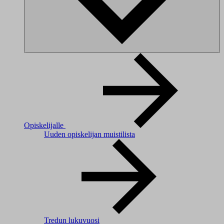
Opiskelijalle
Uuden opiskelijan muistilista
Tredun lukuvuosi