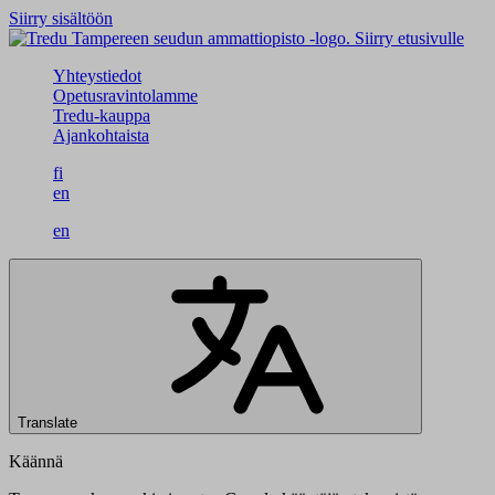
Siirry sisältöön
Siirry etusivulle
Yhteystiedot
Opetusravintolamme
Tredu-kauppa
Ajankohtaista
fi
en
en
Translate
Käännä