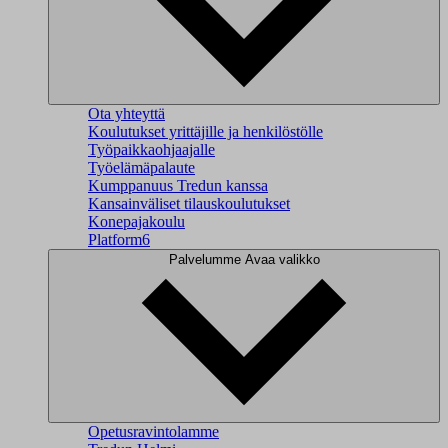
Ota yhteyttä
Koulutukset yrittäjille ja henkilöstölle
Työpaikkaohjaajalle
Työelämäpalaute
Kumppanuus Tredun kanssa
Kansainväliset tilauskoulutukset
Konepajakoulu
Platform6
Palvelumme
Avaa valikko
Opetusravintolamme