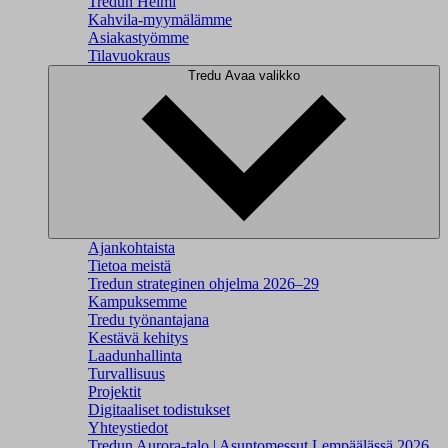
Tredun Helmi
Kahvila-myymälämme
Asiakastyömme
Tilavuokraus
Tredu
Avaa valikko
Ajankohtaista
Tietoa meistä
Tredun strateginen ohjelma 2026–29
Kampuksemme
Tredu työnantajana
Kestävä kehitys
Laadunhallinta
Turvallisuus
Projektit
Digitaaliset todistukset
Yhteystiedot
Tredun Aurora-talo | Asuntomessut Lempäälässä 2026