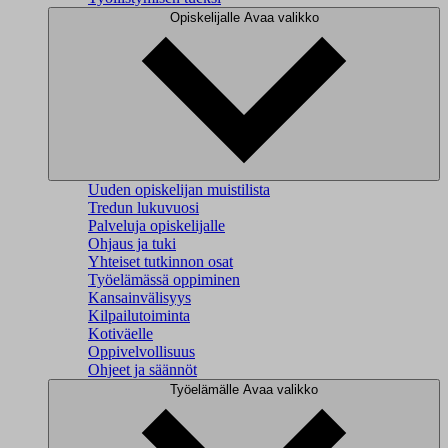
Opiskelijalle
Avaa valikko
Uuden opiskelijan muistilista
Tredun lukuvuosi
Palveluja opiskelijalle
Ohjaus ja tuki
Yhteiset tutkinnon osat
Työelämässä oppiminen
Kansainvälisyys
Kilpailutoiminta
Kotiväelle
Oppivelvollisuus
Ohjeet ja säännöt
Työelämälle
Avaa valikko