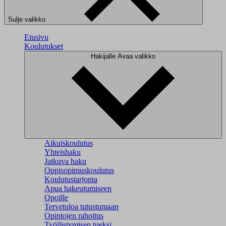
Sulje valikko
Etusivu
Koulutukset
Hakijalle
Avaa valikko
Aikuiskoulutus
Yhteishaku
Jatkuva haku
Oppisopimuskoulutus
Koulutustarjonta
Apua hakeutumiseen
Opoille
Tervetuloa tutustumaan
Opintojen rahoitus
Työllistymisen tueksi