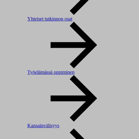
Yhteiset tutkinnon osat
Työelämässä oppiminen
Kansainvälisyys