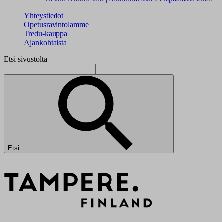
Yhteystiedot
Opetusravintolamme
Tredu-kauppa
Ajankohtaista
Etsi sivustolta
Etsi