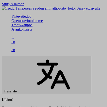
Siirry sisältöön
Siirry etusivulle
Yhteystiedot
Opetusravintolamme
Tredu-kauppa
Ajankohtaista
fi
en
en
Translate
Käännä