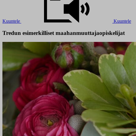
Kuuntele
Kuuntele
Tredun esimerkilliset maahanmuuttajaopiskelijat