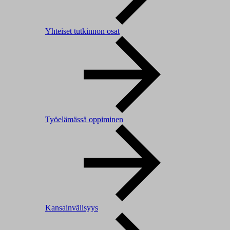
Yhteiset tutkinnon osat
Työelämässä oppiminen
Kansainvälisyys