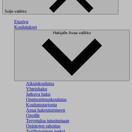
Sulje valikko
Etusivu
Koulutukset
Hakijalle
Avaa valikko
Aikuiskoulutus
Yhteishaku
Jatkuva haku
Oppisopimuskoulutus
Koulutustarjonta
Apua hakeutumiseen
Opoille
Tervetuloa tutustumaan
Opintojen rahoitus
Työllistymisen tueksi