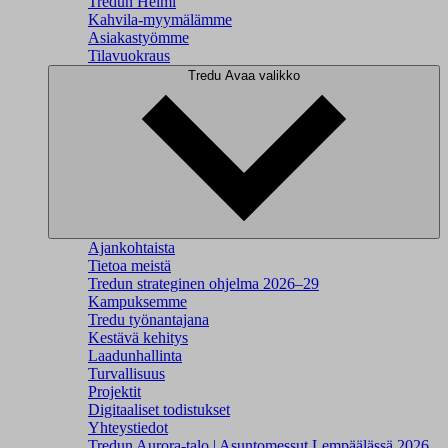
Tredun Helmi
Kahvila-myymälämme
Asiakastyömme
Tilavuokraus
Tredu
Avaa valikko
Ajankohtaista
Tietoa meistä
Tredun strateginen ohjelma 2026–29
Kampuksemme
Tredu työnantajana
Kestävä kehitys
Laadunhallinta
Turvallisuus
Projektit
Digitaaliset todistukset
Yhteystiedot
Tredun Aurora-talo | Asuntomessut Lempäälässä 2026