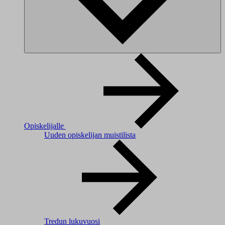
Opiskelijalle
Uuden opiskelijan muistilista
Tredun lukuvuosi