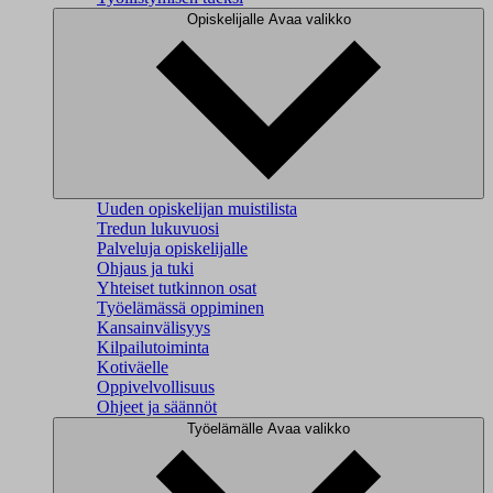
Opiskelijalle
Avaa valikko
Uuden opiskelijan muistilista
Tredun lukuvuosi
Palveluja opiskelijalle
Ohjaus ja tuki
Yhteiset tutkinnon osat
Työelämässä oppiminen
Kansainvälisyys
Kilpailutoiminta
Kotiväelle
Oppivelvollisuus
Ohjeet ja säännöt
Työelämälle
Avaa valikko