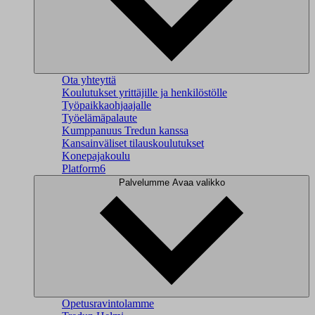
Ota yhteyttä
Koulutukset yrittäjille ja henkilöstölle
Työpaikkaohjaajalle
Työelämäpalaute
Kumppanuus Tredun kanssa
Kansainväliset tilauskoulutukset
Konepajakoulu
Platform6
Palvelumme
Avaa valikko
Opetusravintolamme