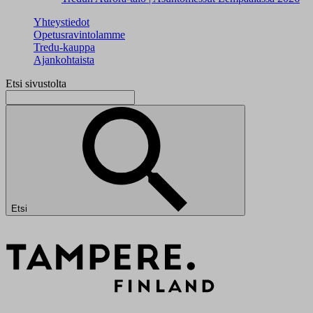
Yhteystiedot
Opetusravintolamme
Tredu-kauppa
Ajankohtaista
Etsi sivustolta
Etsi