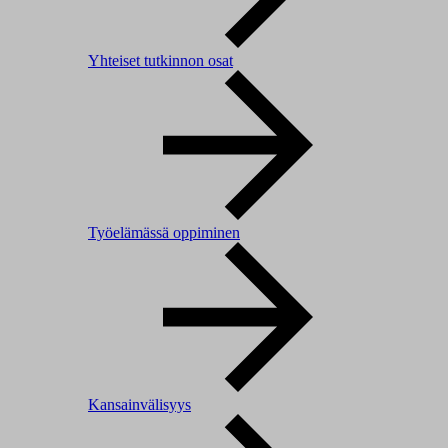
Yhteiset tutkinnon osat
Työelämässä oppiminen
Kansainvälisyys