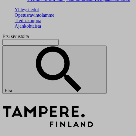
Yhteystiedot
Opetusravintolamme
Tredu-kauppa
Ajankohtaista
Etsi sivustolta
Etsi