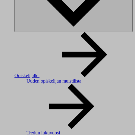
Opiskelijalle
Uuden opiskelijan muistilista
Tredun lukuvuosi