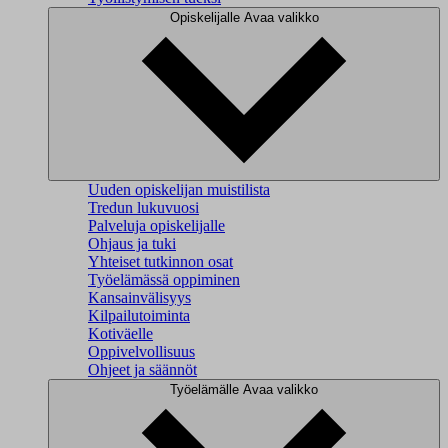
Opiskelijalle
Avaa valikko
Uuden opiskelijan muistilista
Tredun lukuvuosi
Palveluja opiskelijalle
Ohjaus ja tuki
Yhteiset tutkinnon osat
Työelämässä oppiminen
Kansainvälisyys
Kilpailutoiminta
Kotiväelle
Oppivelvollisuus
Ohjeet ja säännöt
Työelämälle
Avaa valikko