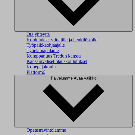
Ota yhteyttä
Koulutukset yrittäjille ja henkilöstölle
Työpaikkaohjaajalle
Työelämäpalaute
Kumppanuus Tredun kanssa
Kansainväliset tilauskoulutukset
Konepajakoulu
Platform6
Palvelumme
Avaa valikko
Opetusravintolamme