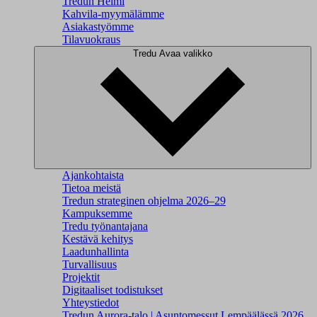
Tredun Helmi
Kahvila-myymälämme
Asiakastyömme
Tilavuokraus
Tredu
Avaa valikko
Ajankohtaista
Tietoa meistä
Tredun strateginen ohjelma 2026–29
Kampuksemme
Tredu työnantajana
Kestävä kehitys
Laadunhallinta
Turvallisuus
Projektit
Digitaaliset todistukset
Yhteystiedot
Tredun Aurora-talo | Asuntomessut Lempäälässä 2026