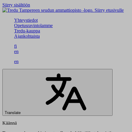
Siirry sisältöön
Siirry etusivulle
Yhteystiedot
Opetusravintolamme
Tredu-kauppa
Ajankohtaista
fi
en
en
Translate
Käännä