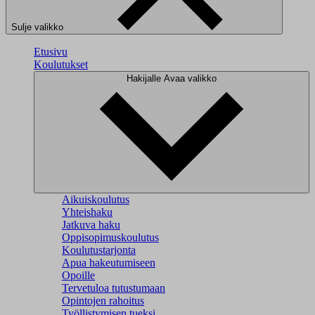
Sulje valikko
Etusivu
Koulutukset
Hakijalle
Avaa valikko
Aikuiskoulutus
Yhteishaku
Jatkuva haku
Oppisopimuskoulutus
Koulutustarjonta
Apua hakeutumiseen
Opoille
Tervetuloa tutustumaan
Opintojen rahoitus
Työllistymisen tueksi