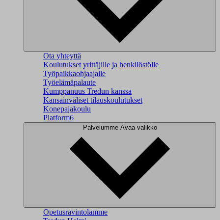
Ota yhteyttä
Koulutukset yrittäjille ja henkilöstölle
Työpaikkaohjaajalle
Työelämäpalaute
Kumppanuus Tredun kanssa
Kansainväliset tilauskoulutukset
Konepajakoulu
Platform6
Palvelumme
Avaa valikko
Opetusravintolamme