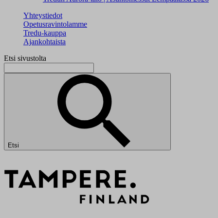
Yhteystiedot
Opetusravintolamme
Tredu-kauppa
Ajankohtaista
Etsi sivustolta
Etsi