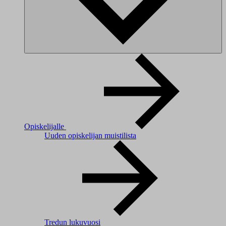
Opiskelijalle
Uuden opiskelijan muistilista
Tredun lukuvuosi