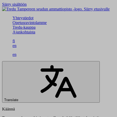
Siirry sisältöön
Siirry etusivulle
Yhteystiedot
Opetusravintolamme
Tredu-kauppa
Ajankohtaista
fi
en
en
Translate
Käännä