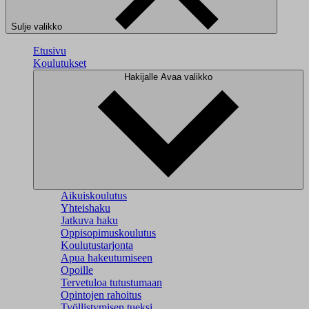
Sulje valikko
Etusivu
Koulutukset
Hakijalle
Avaa valikko
Aikuiskoulutus
Yhteishaku
Jatkuva haku
Oppisopimuskoulutus
Koulutustarjonta
Apua hakeutumiseen
Opoille
Tervetuloa tutustumaan
Opintojen rahoitus
Työllistymisen tueksi