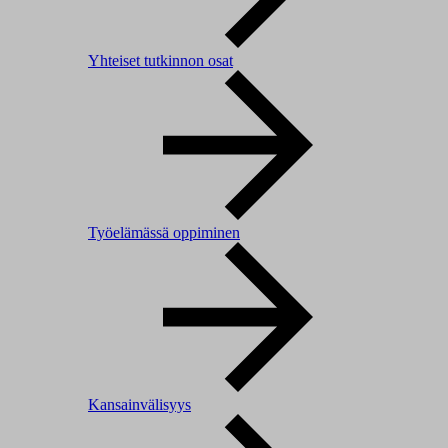
Yhteiset tutkinnon osat
Työelämässä oppiminen
Kansainvälisyys