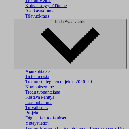
Tredun Helmi
Kahvila-myymälämme
Asiakastyömme
Tilavuokraus
Tredu
Avaa valikko
Ajankohtaista
Tietoa meistä
Tredun strateginen ohjelma 2026–29
Kampuksemme
Tredu työnantajana
Kestävä kehitys
Laadunhallinta
Turvallisuus
Projektit
Digitaaliset todistukset
Yhteystiedot
Tredun Aurora-talo | Asuntomessut Lempäälässä 2026