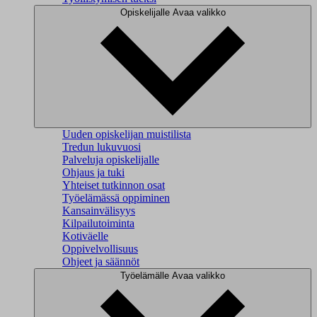
Opiskelijalle
Avaa valikko
Uuden opiskelijan muistilista
Tredun lukuvuosi
Palveluja opiskelijalle
Ohjaus ja tuki
Yhteiset tutkinnon osat
Työelämässä oppiminen
Kansainvälisyys
Kilpailutoiminta
Kotiväelle
Oppivelvollisuus
Ohjeet ja säännöt
Työelämälle
Avaa valikko