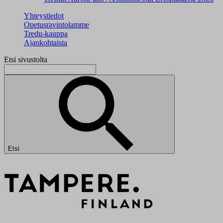
Yhteystiedot
Opetusravintolamme
Tredu-kauppa
Ajankohtaista
Etsi sivustolta
Etsi