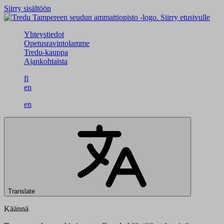
Siirry sisältöön
Siirry etusivulle
Yhteystiedot
Opetusravintolamme
Tredu-kauppa
Ajankohtaista
fi
en
en
Translate
Käännä