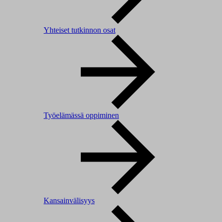
Yhteiset tutkinnon osat
Työelämässä oppiminen
Kansainvälisyys