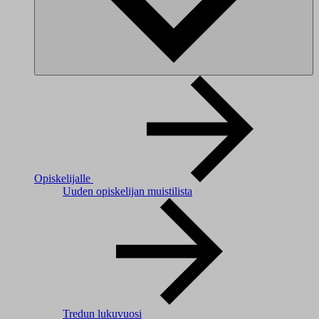
Opiskelijalle
Uuden opiskelijan muistilista
Tredun lukuvuosi