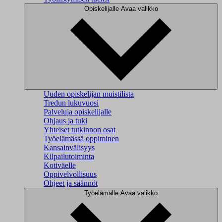
Opiskelijalle
Avaa valikko
Uuden opiskelijan muistilista
Tredun lukuvuosi
Palveluja opiskelijalle
Ohjaus ja tuki
Yhteiset tutkinnon osat
Työelämässä oppiminen
Kansainvälisyys
Kilpailutoiminta
Kotiväelle
Oppivelvollisuus
Ohjeet ja säännöt
Työelämälle
Avaa valikko