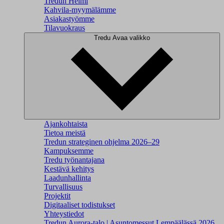
Tredun Helmi
Kahvila-myymälämme
Asiakastyömme
Tilavuokraus
Tredu
Avaa valikko
Ajankohtaista
Tietoa meistä
Tredun strateginen ohjelma 2026–29
Kampuksemme
Tredu työnantajana
Kestävä kehitys
Laadunhallinta
Turvallisuus
Projektit
Digitaaliset todistukset
Yhteystiedot
Tredun Aurora-talo | Asuntomessut Lempäälässä 2026