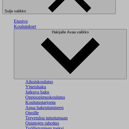
Sulje valikko
Etusivu
Koulutukset
Hakijalle
Avaa valikko
Aikuiskoulutus
Yhteishaku
Jatkuva haku
Oppisopimuskoulutus
Koulutustarjonta
Apua hakeutumiseen
Opoille
Tervetuloa tutustumaan
Opintojen rahoitus
Työllistymisen tueksi