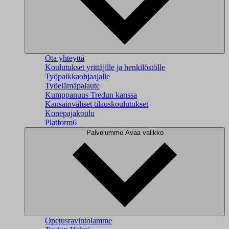
Ota yhteyttä
Koulutukset yrittäjille ja henkilöstölle
Työpaikkaohjaajalle
Työelämäpalaute
Kumppanuus Tredun kanssa
Kansainväliset tilauskoulutukset
Konepajakoulu
Platform6
Palvelumme
Avaa valikko
Opetusravintolamme