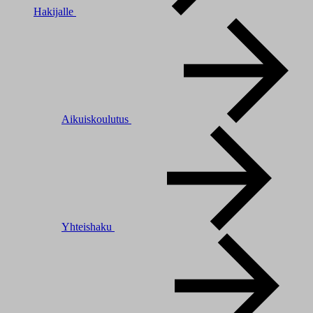
Hakijalle
Aikuiskoulutus
Yhteishaku