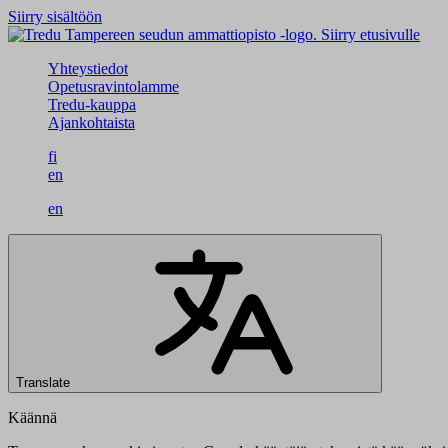
Siirry sisältöön
Siirry etusivulle
Yhteystiedot
Opetusravintolamme
Tredu-kauppa
Ajankohtaista
fi
en
en
Translate
Käännä