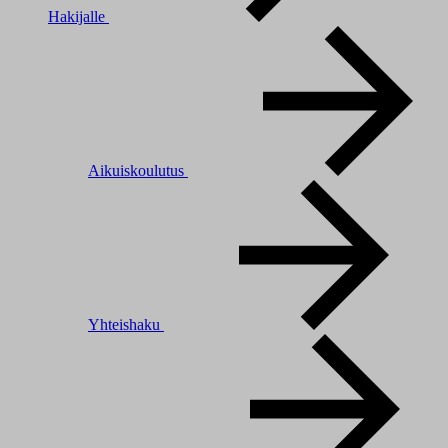
Hakijalle
Aikuiskoulutus
Yhteishaku