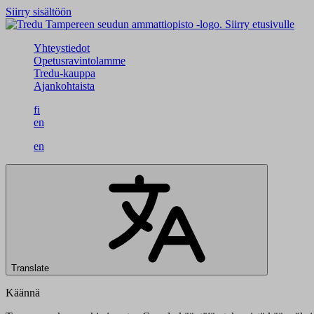
Siirry sisältöön
Siirry etusivulle
Yhteystiedot
Opetusravintolamme
Tredu-kauppa
Ajankohtaista
fi
en
en
Translate
Käännä