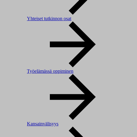
Yhteiset tutkinnon osat
Työelämässä oppiminen
Kansainvälisyys