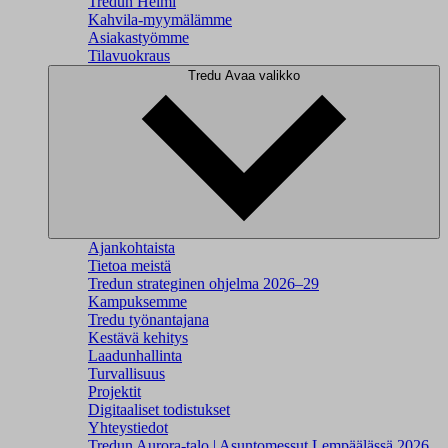
Tredun Helmi
Kahvila-myymälämme
Asiakastyömme
Tilavuokraus
Tredu
Avaa valikko
Ajankohtaista
Tietoa meistä
Tredun strateginen ohjelma 2026–29
Kampuksemme
Tredu työnantajana
Kestävä kehitys
Laadunhallinta
Turvallisuus
Projektit
Digitaaliset todistukset
Yhteystiedot
Tredun Aurora-talo | Asuntomessut Lempäälässä 2026