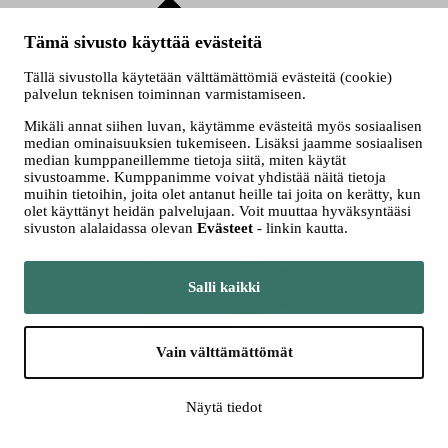
Tämä sivusto käyttää evästeitä
Tällä sivustolla käytetään välttämättömiä evästeitä (cookie)
palvelun teknisen toiminnan varmistamiseen.
Mikäli annat siihen luvan, käytämme evästeitä myös sosiaalisen
median ominaisuuksien tukemiseen. Lisäksi jaamme sosiaalisen
Lentokoneasennuksen perustutkinto
median kumppaneillemme tietoja siitä, miten käytät
sivustoamme. Kumppanimme voivat yhdistää näitä tietoja
muihin tietoihin, joita olet antanut heille tai joita on kerätty, kun
olet käyttänyt heidän palvelujaan. Voit muuttaa hyväksyntääsi
sivuston alalaidassa olevan
Evästeet
- linkin kautta.
Salli kaikki
Kuuntele
Kuuntele
Vain välttämättömät
Haastavan ja mielenkiintoisen lentokonetyön osuus lisääntyy
jatkuvasti ja työllisyysnäkymät ovat sekä Suomessa että Euroopassa
hyvät. Lentokoneasennuksen perustutkinnosta valmistuva asentaja
Näytä tiedot
hallitsee perustiedot ja taidot ilma-alusten aerodynamiikasta,
rakenteista sekä järjestelmistä. Työtehtävien tavoitteena on varmistaa