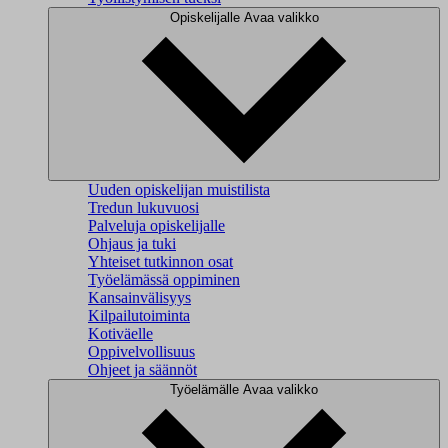
Opiskelijalle
Avaa valikko
Uuden opiskelijan muistilista
Tredun lukuvuosi
Palveluja opiskelijalle
Ohjaus ja tuki
Yhteiset tutkinnon osat
Työelämässä oppiminen
Kansainvälisyys
Kilpailutoiminta
Kotiväelle
Oppivelvollisuus
Ohjeet ja säännöt
Työelämälle
Avaa valikko