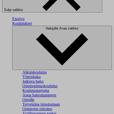
Sulje valikko
Etusivu
Koulutukset
Hakijalle
Avaa valikko
Aikuiskoulutus
Yhteishaku
Jatkuva haku
Oppisopimuskoulutus
Koulutustarjonta
Apua hakeutumiseen
Opoille
Tervetuloa tutustumaan
Opintojen rahoitus
Työllistymisen tueksi