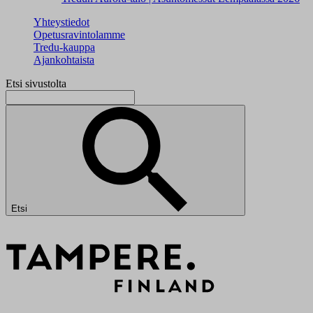
Yhteystiedot
Opetusravintolamme
Tredu-kauppa
Ajankohtaista
Etsi sivustolta
Etsi