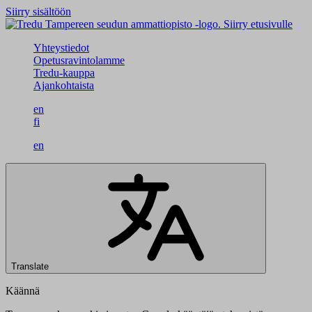
Siirry sisältöön
Siirry etusivulle
Yhteystiedot
Opetusravintolamme
Tredu-kauppa
Ajankohtaista
en
fi
en
Translate
Käännä