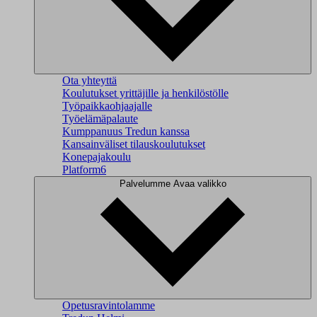
Ota yhteyttä
Koulutukset yrittäjille ja henkilöstölle
Työpaikkaohjaajalle
Työelämäpalaute
Kumppanuus Tredun kanssa
Kansainväliset tilauskoulutukset
Konepajakoulu
Platform6
Palvelumme
Avaa valikko
Opetusravintolamme