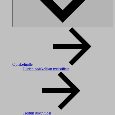
Opiskelijalle
Uuden opiskelijan muistilista
Tredun lukuvuosi