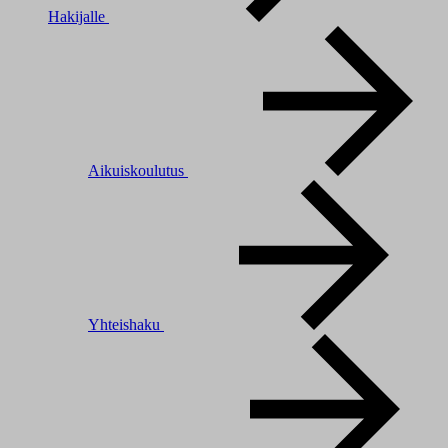
Hakijalle
Aikuiskoulutus
Yhteishaku