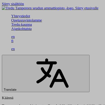
Siirry sisältöön
Siirry etusivulle
Yhteystiedot
Opetusravintolamme
Tredu-kauppa
Ajankohtaista
en
fi
en
Translate
Käännä