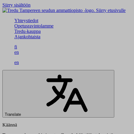
Siirry sisältöön
Siirry etusivulle
Yhteystiedot
Opetusravintolamme
Tredu-kauppa
Ajankohtaista
fi
en
en
Translate
Käännä