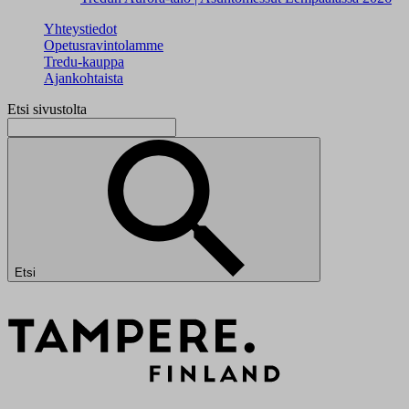
Yhteystiedot
Opetusravintolamme
Tredu-kauppa
Ajankohtaista
Etsi sivustolta
Etsi