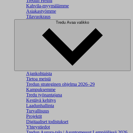
Tredun Helmi
Kahvila-myymälämme
Asiakastyömme
Tilavuokraus
Tredu
Avaa valikko
Ajankohtaista
Tietoa meistä
Tredun strateginen ohjelma 2026–29
Kampuksemme
Tredu työnantajana
Kestävä kehitys
Laadunhallinta
Turvallisuus
Projektit
Digitaaliset todistukset
Yhteystiedot
Tredun Aurora-talo | Asuntomessut Lempäälässä 2026