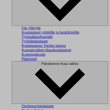
Ota yhteyttä
Koulutukset yrittäjille ja henkilöstölle
Työpaikkaohjaajalle
Työelämäpalaute
Kumppanuus Tredun kanssa
Kansainväliset tilauskoulutukset
Konepajakoulu
Platform6
Palvelumme
Avaa valikko
Opetusravintolamme