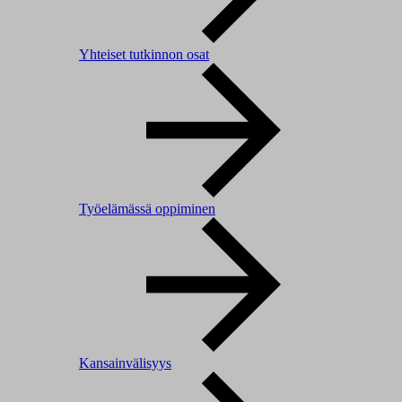
Yhteiset tutkinnon osat
Työelämässä oppiminen
Kansainvälisyys