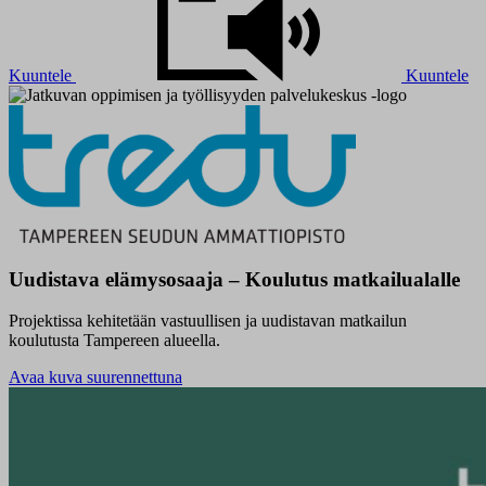
Kuuntele
Kuuntele
Uudistava elämysosaaja – Koulutus matkailualalle
Projektissa kehitetään vastuullisen ja uudistavan matkailun
koulutusta Tampereen alueella.
Avaa kuva suurennettuna