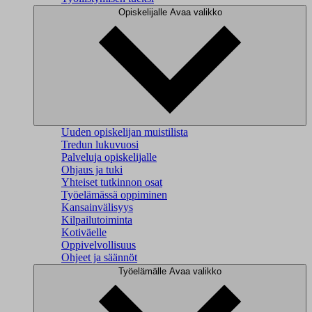
Opiskelijalle
Avaa valikko
Uuden opiskelijan muistilista
Tredun lukuvuosi
Palveluja opiskelijalle
Ohjaus ja tuki
Yhteiset tutkinnon osat
Työelämässä oppiminen
Kansainvälisyys
Kilpailutoiminta
Kotiväelle
Oppivelvollisuus
Ohjeet ja säännöt
Työelämälle
Avaa valikko