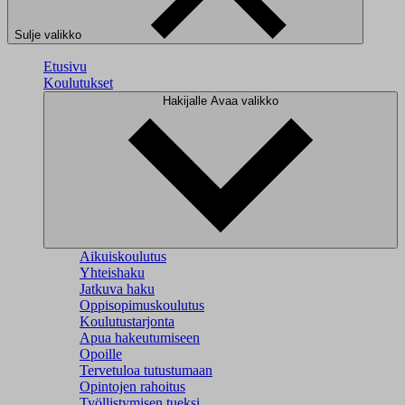
Sulje valikko
Etusivu
Koulutukset
Hakijalle
Avaa valikko
Aikuiskoulutus
Yhteishaku
Jatkuva haku
Oppisopimuskoulutus
Koulutustarjonta
Apua hakeutumiseen
Opoille
Tervetuloa tutustumaan
Opintojen rahoitus
Työllistymisen tueksi