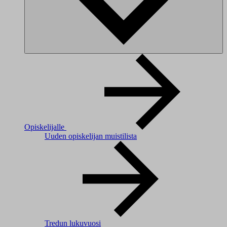
Opiskelijalle
Uuden opiskelijan muistilista
Tredun lukuvuosi