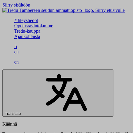
Siirry sisältöön
Siirry etusivulle
Yhteystiedot
Opetusravintolamme
Tredu-kauppa
Ajankohtaista
fi
en
en
Translate
Käännä