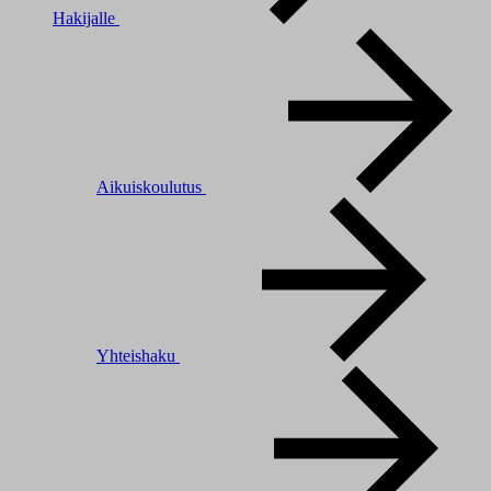
Hakijalle
Aikuiskoulutus
Yhteishaku