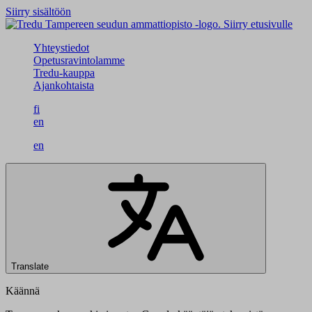
Siirry sisältöön
Siirry etusivulle
Yhteystiedot
Opetusravintolamme
Tredu-kauppa
Ajankohtaista
fi
en
en
Translate
Käännä