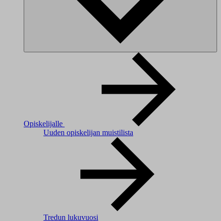
Opiskelijalle
Uuden opiskelijan muistilista
Tredun lukuvuosi