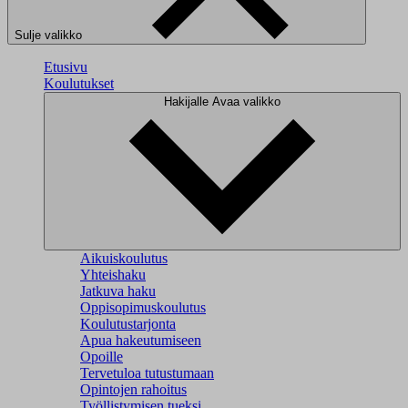
Sulje valikko
Etusivu
Koulutukset
Hakijalle
Avaa valikko
Aikuiskoulutus
Yhteishaku
Jatkuva haku
Oppisopimuskoulutus
Koulutustarjonta
Apua hakeutumiseen
Opoille
Tervetuloa tutustumaan
Opintojen rahoitus
Työllistymisen tueksi