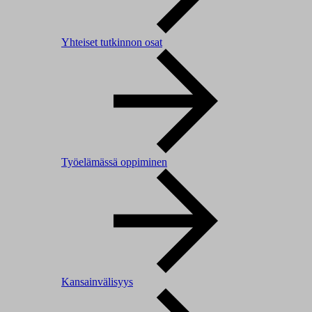
Yhteiset tutkinnon osat
Työelämässä oppiminen
Kansainvälisyys