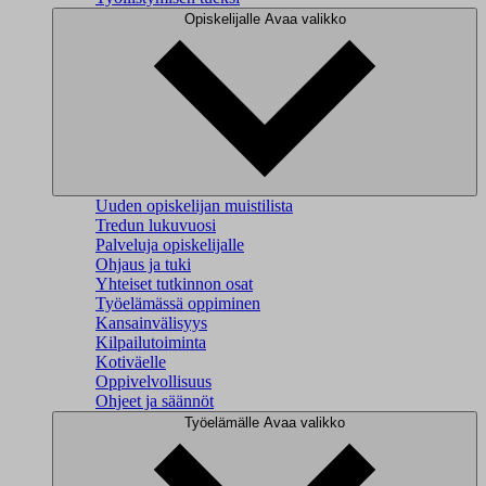
Opiskelijalle
Avaa valikko
Uuden opiskelijan muistilista
Tredun lukuvuosi
Palveluja opiskelijalle
Ohjaus ja tuki
Yhteiset tutkinnon osat
Työelämässä oppiminen
Kansainvälisyys
Kilpailutoiminta
Kotiväelle
Oppivelvollisuus
Ohjeet ja säännöt
Työelämälle
Avaa valikko