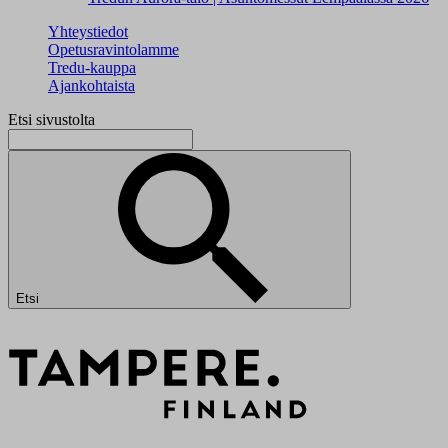
Yhteystiedot
Opetusravintolamme
Tredu-kauppa
Ajankohtaista
Etsi sivustolta
Etsi