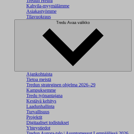
Tredun Helmi
Kahvila-myymälämme
Asiakastyömme
Tilavuokraus
Tredu
Avaa valikko
Ajankohtaista
Tietoa meistä
Tredun strateginen ohjelma 2026–29
Kampuksemme
Tredu työnantajana
Kestävä kehitys
Laadunhallinta
Turvallisuus
Projektit
Digitaaliset todistukset
Yhteystiedot
Tredun Aurora-talo | Asuntomessut Lempäälässä 2026