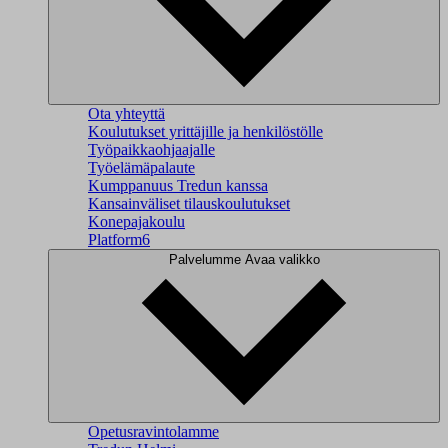
Ota yhteyttä
Koulutukset yrittäjille ja henkilöstölle
Työpaikkaohjaajalle
Työelämäpalaute
Kumppanuus Tredun kanssa
Kansainväliset tilauskoulutukset
Konepajakoulu
Platform6
Palvelumme
Avaa valikko
Opetusravintolamme