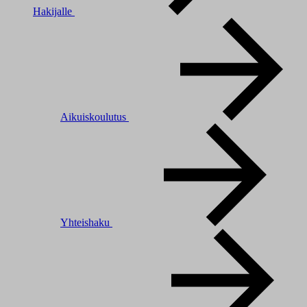
Hakijalle
Aikuiskoulutus
Yhteishaku