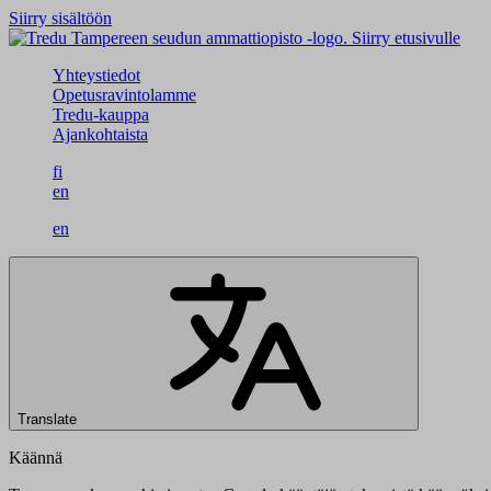
Siirry sisältöön
Siirry etusivulle
Yhteystiedot
Opetusravintolamme
Tredu-kauppa
Ajankohtaista
fi
en
en
Translate
Käännä